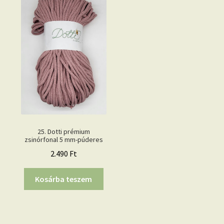
25. Dotti prémium
zsinórfonal 5 mm-púderes
2.490
Ft
Kosárba teszem