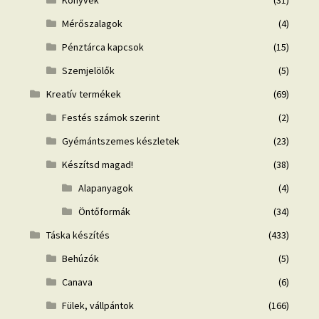
Mérőszalagok
(4)
Pénztárca kapcsok
(15)
Szemjelölők
(5)
Kreatív termékek
(69)
Festés számok szerint
(2)
Gyémántszemes készletek
(23)
Készítsd magad!
(38)
Alapanyagok
(4)
Öntőformák
(34)
Táska készítés
(433)
Behúzók
(5)
Canava
(6)
Fülek, vállpántok
(166)