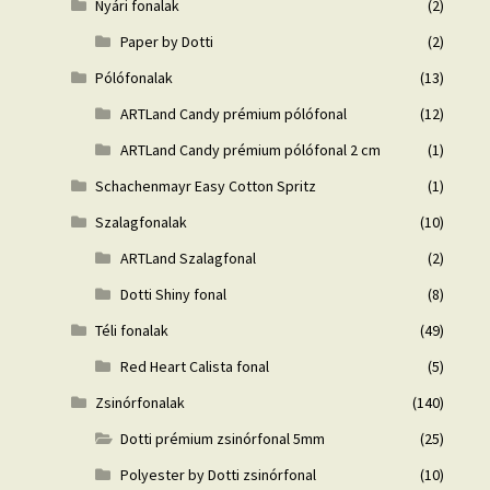
Nyári fonalak
(2)
Paper by Dotti
(2)
Pólófonalak
(13)
ARTLand Candy prémium pólófonal
(12)
ARTLand Candy prémium pólófonal 2 cm
(1)
Schachenmayr Easy Cotton Spritz
(1)
Szalagfonalak
(10)
ARTLand Szalagfonal
(2)
Dotti Shiny fonal
(8)
Téli fonalak
(49)
Red Heart Calista fonal
(5)
Zsinórfonalak
(140)
Dotti prémium zsinórfonal 5mm
(25)
Polyester by Dotti zsinórfonal
(10)