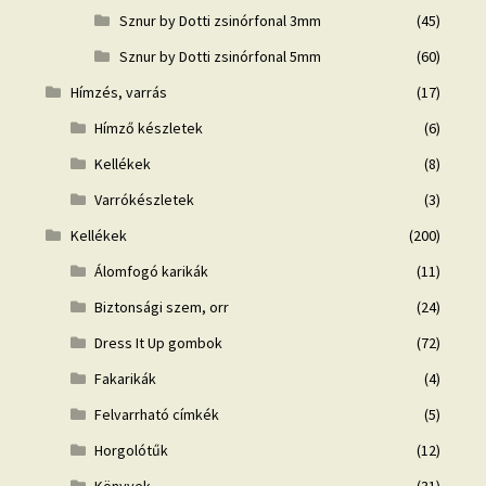
Sznur by Dotti zsinórfonal 3mm
(45)
Sznur by Dotti zsinórfonal 5mm
(60)
Hímzés, varrás
(17)
Hímző készletek
(6)
Kellékek
(8)
Varrókészletek
(3)
Kellékek
(200)
Álomfogó karikák
(11)
Biztonsági szem, orr
(24)
Dress It Up gombok
(72)
Fakarikák
(4)
Felvarrható címkék
(5)
Horgolótűk
(12)
Könyvek
(31)