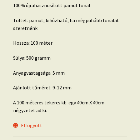
100% újrahasznosított pamut fonal
Töltet: pamut, kihúzható, ha mégpuhább fonalat
szeretnénk
Hossza: 100 méter
Súlya: 500 gramm
Anyagvastagsága: 5 mm
Ajánlott tűméret: 9-12 mm
A 100 méteres tekercs kb. egy 40cm X 40cm
négyzetet ad ki.
Elfogyott