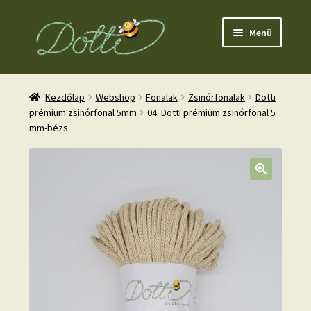
Ugrás
Kilépés
Menü
a
a
navigációhoz
tartalomba
Kezdőlap
Webshop
Fonalak
Zsinórfonalak
Dotti
prémium zsinórfonal 5mm
04. Dotti prémium zsinórfonal 5
mm-bézs
nd
u