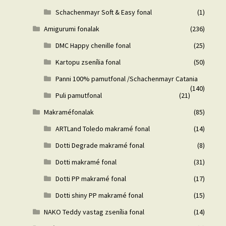
Schachenmayr Soft & Easy fonal
(1)
Amigurumi fonalak
(236)
DMC Happy chenille fonal
(25)
Kartopu zsenília fonal
(50)
Panni 100% pamutfonal /Schachenmayr Catania
(140)
Puli pamutfonal
(21)
Makraméfonalak
(85)
ARTLand Toledo makramé fonal
(14)
Dotti Degrade makramé fonal
(8)
Dotti makramé fonal
(31)
Dotti PP makramé fonal
(17)
Dotti shiny PP makramé fonal
(15)
NAKO Teddy vastag zsenília fonal
(14)