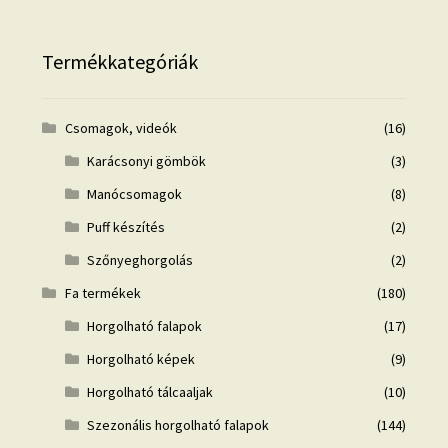
Termékkategóriák
Csomagok, videók
(16)
Karácsonyi gömbök
(3)
Manócsomagok
(8)
Puff készítés
(2)
Szőnyeghorgolás
(2)
Fa termékek
(180)
Horgolható falapok
(17)
Horgolható képek
(9)
Horgolható tálcaaljak
(10)
Szezonális horgolható falapok
(144)