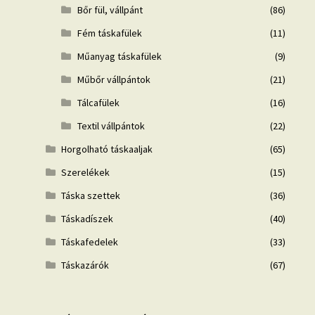
Bőr fül, vállpánt
(86)
Fém táskafülek
(11)
Műanyag táskafülek
(9)
Műbőr vállpántok
(21)
Tálcafülek
(16)
Textil vállpántok
(22)
Horgolható táskaaljak
(65)
Szerelékek
(15)
Táska szettek
(36)
Táskadíszek
(40)
Táskafedelek
(33)
Táskazárók
(67)