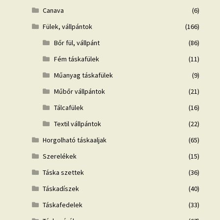
Canava
(6)
Fülek, vállpántok
(166)
Bőr fül, vállpánt
(86)
Fém táskafülek
(11)
Műanyag táskafülek
(9)
Műbőr vállpántok
(21)
Tálcafülek
(16)
Textil vállpántok
(22)
Horgolható táskaaljak
(65)
Szerelékek
(15)
Táska szettek
(36)
Táskadíszek
(40)
Táskafedelek
(33)