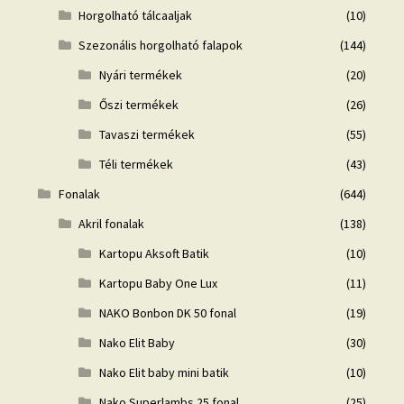
Horgolható tálcaaljak
(10)
Szezonális horgolható falapok
(144)
Nyári termékek
(20)
Őszi termékek
(26)
Tavaszi termékek
(55)
Téli termékek
(43)
Fonalak
(644)
Akril fonalak
(138)
Kartopu Aksoft Batik
(10)
Kartopu Baby One Lux
(11)
NAKO Bonbon DK 50 fonal
(19)
Nako Elit Baby
(30)
Nako Elit baby mini batik
(10)
Nako Superlambs 25 fonal
(25)