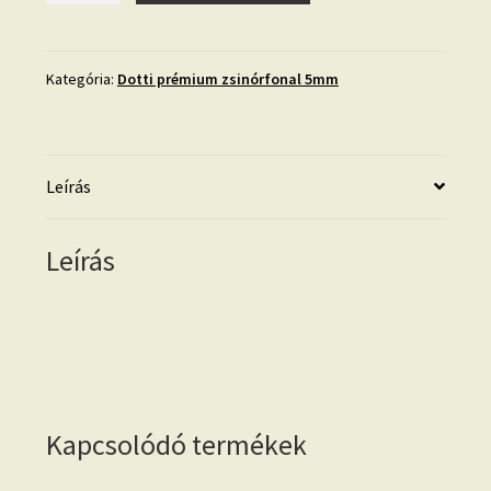
prémium
zsinórfonal
5
Kategória:
Dotti prémium zsinórfonal 5mm
mm-
világosszürke
mennyiség
Leírás
Leírás
Kapcsolódó termékek