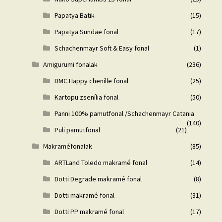
Papatya Batik
(15)
Papatya Sundae fonal
(17)
Schachenmayr Soft & Easy fonal
(1)
Amigurumi fonalak
(236)
DMC Happy chenille fonal
(25)
Kartopu zsenília fonal
(50)
Panni 100% pamutfonal /Schachenmayr Catania
(140)
Puli pamutfonal
(21)
Makraméfonalak
(85)
ARTLand Toledo makramé fonal
(14)
Dotti Degrade makramé fonal
(8)
Dotti makramé fonal
(31)
Dotti PP makramé fonal
(17)