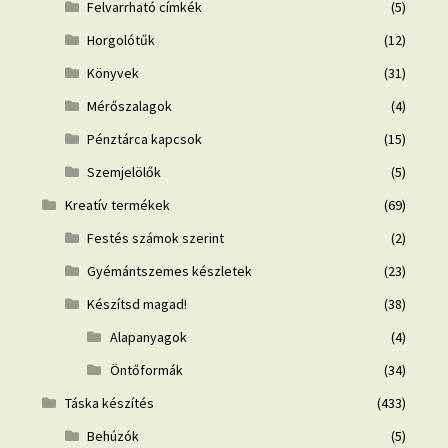
Felvarrható címkék
(5)
Horgolótűk
(12)
Könyvek
(31)
Mérőszalagok
(4)
Pénztárca kapcsok
(15)
Szemjelölők
(5)
Kreatív termékek
(69)
Festés számok szerint
(2)
Gyémántszemes készletek
(23)
Készítsd magad!
(38)
Alapanyagok
(4)
Öntőformák
(34)
Táska készítés
(433)
Behúzók
(5)