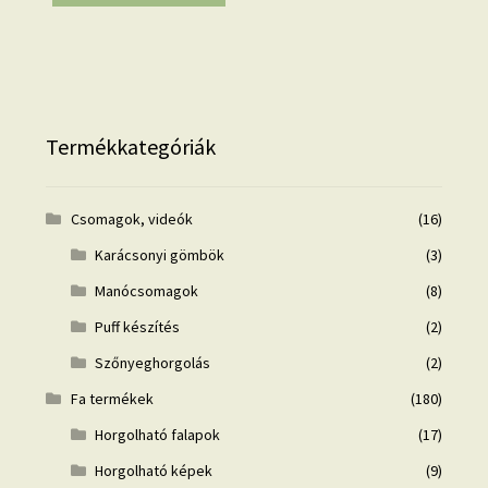
Termékkategóriák
Csomagok, videók
(16)
Karácsonyi gömbök
(3)
Manócsomagok
(8)
Puff készítés
(2)
Szőnyeghorgolás
(2)
Fa termékek
(180)
Horgolható falapok
(17)
Horgolható képek
(9)