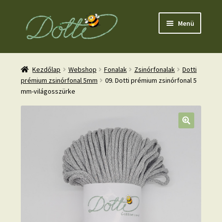
Ugrás
Kilépés
Menü
a
a
navigációhoz
tartalomba
Kezdőlap
Webshop
Fonalak
Zsinórfonalak
Dotti
prémium zsinórfonal 5mm
09. Dotti prémium zsinórfonal 5
mm-világosszürke
nd
u