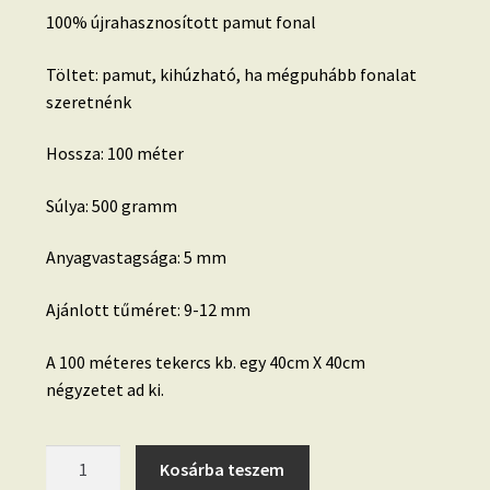
100% újrahasznosított pamut fonal
Töltet: pamut, kihúzható, ha mégpuhább fonalat
szeretnénk
Hossza: 100 méter
Súlya: 500 gramm
Anyagvastagsága: 5 mm
Ajánlott tűméret: 9-12 mm
A 100 méteres tekercs kb. egy 40cm X 40cm
négyzetet ad ki.
09.
Kosárba teszem
Dotti