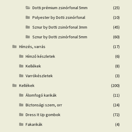
Dotti prémium zsinórfonal 5mm
(25)
Polyester by Dotti zsinórfonal
(10)
Sznur by Dotti zsinórfonal 3mm
(45)
Sznur by Dotti zsinórfonal 5mm
(60)
Hímzés, varrás
(17)
Hímző készletek
(6)
Kellékek
(8)
Varrókészletek
(3)
Kellékek
(200)
Álomfogó karikák
(11)
Biztonsági szem, orr
(24)
Dress It Up gombok
(72)
Fakarikák
(4)