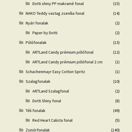
Dotti shiny PP makramé fonal
(15)
NAKO Teddy vastag zsenília fonal
(14)
Nyári fonalak
(2)
Paper by Dotti
(2)
Pólófonalak
(13)
ARTLand Candy prémium pólófonal
(12)
ARTLand Candy prémium pólófonal 2 cm
(1)
Schachenmayr Easy Cotton Spritz
(1)
Szalagfonalak
(10)
ARTLand Szalagfonal
(2)
Dotti Shiny fonal
(8)
Téli fonalak
(49)
Red Heart Calista fonal
(5)
Zsinórfonalak
(140)