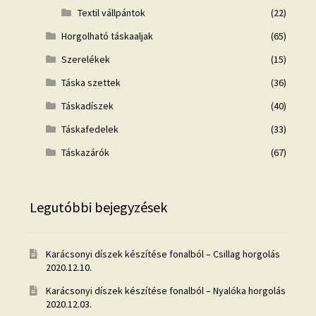
Textil vállpántok
(22)
Horgolható táskaaljak
(65)
Szerelékek
(15)
Táska szettek
(36)
Táskadíszek
(40)
Táskafedelek
(33)
Táskazárók
(67)
Legutóbbi bejegyzések
Karácsonyi díszek készítése fonalból – Csillag horgolás
2020.12.10.
Karácsonyi díszek készítése fonalból – Nyalóka horgolás
2020.12.03.