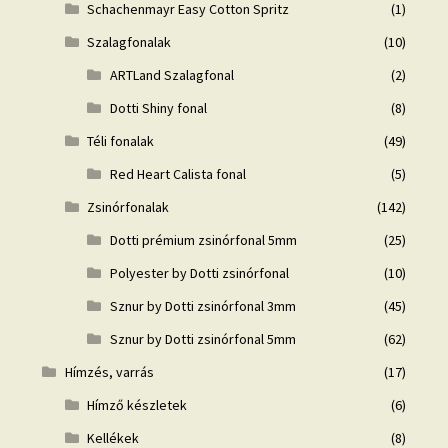
Schachenmayr Easy Cotton Spritz
(1)
Szalagfonalak
(10)
ARTLand Szalagfonal
(2)
Dotti Shiny fonal
(8)
Téli fonalak
(49)
Red Heart Calista fonal
(5)
Zsinórfonalak
(142)
Dotti prémium zsinórfonal 5mm
(25)
Polyester by Dotti zsinórfonal
(10)
Sznur by Dotti zsinórfonal 3mm
(45)
Sznur by Dotti zsinórfonal 5mm
(62)
Hímzés, varrás
(17)
Hímző készletek
(6)
Kellékek
(8)