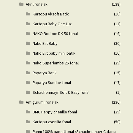
Akril fonalak
(138)
Kartopu Aksoft Batik
(10)
Kartopu Baby One Lux
(11)
NAKO Bonbon DK 50 fonal
(19)
Nako Elit Baby
(30)
Nako Elit baby mini batik
(10)
Nako Superlambs 25 fonal
(25)
Papatya Batik
(15)
Papatya Sundae fonal
(17)
Schachenmayr Soft & Easy fonal
(1)
Amigurumi fonalak
(236)
DMC Happy chenille fonal
(25)
Kartopu zsenília fonal
(50)
Panni 100% pamutfonal /Schachenmayr Catania