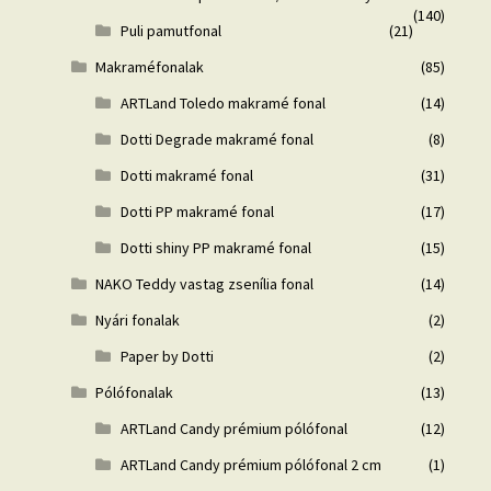
(140)
Puli pamutfonal
(21)
Makraméfonalak
(85)
ARTLand Toledo makramé fonal
(14)
Dotti Degrade makramé fonal
(8)
Dotti makramé fonal
(31)
Dotti PP makramé fonal
(17)
Dotti shiny PP makramé fonal
(15)
NAKO Teddy vastag zsenília fonal
(14)
Nyári fonalak
(2)
Paper by Dotti
(2)
Pólófonalak
(13)
ARTLand Candy prémium pólófonal
(12)
ARTLand Candy prémium pólófonal 2 cm
(1)