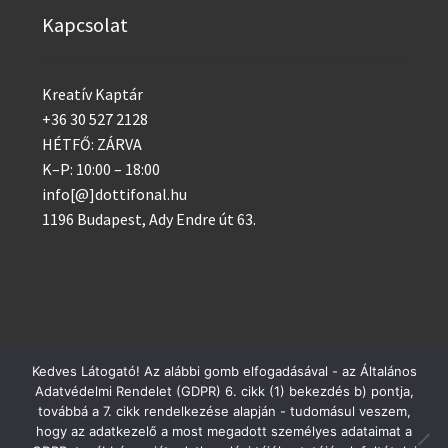
Kapcsolat
Kreatív Kaptár
+36 30 527 2128
HÉTFŐ: ZÁRVA
K–P: 10:00 – 18:00
info[@]dottifonal.hu
1196 Budapest, Ady Endre út 63.
Kedves Látogató! Az alábbi gomb elfogadásával - az Általános
© 2014 - 2023 Kreatív Kaptár
Adatvédelmi Rendelet (GDPR) 6. cikk (1) bekezdés b) pontja,
Postai csomagküldés szerdánként, GLS minden nap!
továbbá a 7. cikk rendelkezése alapján - tudomásul veszem,
Adatvédelem
hogy az adatkezelő a most megadott személyes adataimat a
Bezárás