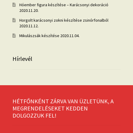
Hóember figura készítése – Karácsonyi dekoráció
2020.11.20.
Horgolt karácsonyi zokni készítése zsinórfonalból
2020.11.12.
Mikulászsák készítése
2020.11.04.
Hírlevél
HÉTFŐNKÉNT ZÁRVA VAN ÜZLETÜNK, A
MEGRENDELÉSEKET KEDDEN
DOLGOZZUK FEL!