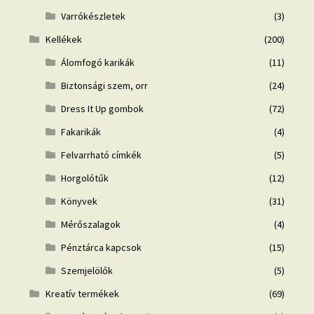
Varrókészletek
(3)
Kellékek
(200)
Álomfogó karikák
(11)
Biztonsági szem, orr
(24)
Dress It Up gombok
(72)
Fakarikák
(4)
Felvarrható címkék
(5)
Horgolótűk
(12)
Könyvek
(31)
Mérőszalagok
(4)
Pénztárca kapcsok
(15)
Szemjelölők
(5)
Kreatív termékek
(69)