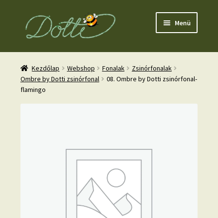
Ugrás
Kilépés
Menü
a
a
navigációhoz
tartalomba
Kezdőlap
Webshop
Fonalak
Zsinórfonalak
Ombre by Dotti zsinórfonal
08. Ombre by Dotti zsinórfonal-
flamingo
nd
u