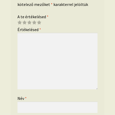
kötelező mezőket
*
karakterrel jelöltük
A te értékelésed
*
Értékelésed
*
Név
*