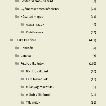
Festés számok szerint
(2)
Gyémántszemes készletek
(23)
Készítsd magad!
(38)
Alapanyagok
(4)
Öntőformák
(34)
Táska készítés
(433)
Behúzók
(5)
Canava
(6)
Fülek, vállpántok
(166)
Bőr fül, vállpánt
(86)
Fém táskafülek
(11)
Műanyag táskafülek
(9)
Műbőr vállpántok
(21)
Tálcafülek
(16)