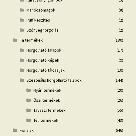
Karácsonyi gömbök
(3)
Manócsomagok
(8)
Puff készítés
(2)
Szőnyeghorgolás
(2)
Fa termékek
(180)
Horgolható falapok
(17)
Horgolható képek
(9)
Horgolható tálcaaljak
(10)
Szezonális horgolható falapok
(144)
Nyári termékek
(20)
Őszi termékek
(26)
Tavaszi termékek
(55)
Téli termékek
(43)
Fonalak
(646)