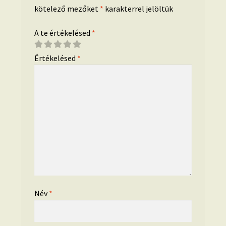
kötelező mezőket
*
karakterrel jelöltük
A te értékelésed
*
Értékelésed
*
Név
*