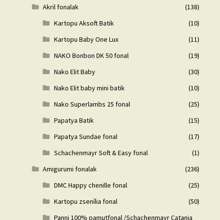
Akril fonalak
(138)
Kartopu Aksoft Batik
(10)
Kartopu Baby One Lux
(11)
NAKO Bonbon DK 50 fonal
(19)
Nako Elit Baby
(30)
Nako Elit baby mini batik
(10)
Nako Superlambs 25 fonal
(25)
Papatya Batik
(15)
Papatya Sundae fonal
(17)
Schachenmayr Soft & Easy fonal
(1)
Amigurumi fonalak
(236)
DMC Happy chenille fonal
(25)
Kartopu zsenília fonal
(50)
Panni 100% pamutfonal /Schachenmayr Catania