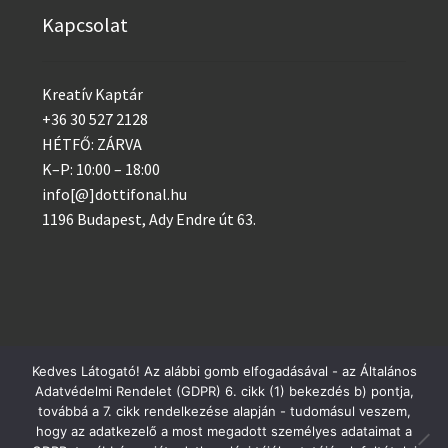
Kapcsolat
Kreatív Kaptár
+36 30 527 2128
HÉTFŐ: ZÁRVA
K–P: 10:00 – 18:00
info[@]dottifonal.hu
1196 Budapest, Ady Endre út 63.
Kedves Látogató! Az alábbi gomb elfogadásával - az Általános
© 2014 - 2023 Kreatív Kaptár
Adatvédelmi Rendelet (GDPR) 6. cikk (1) bekezdés b) pontja,
Postai csomagküldés szerdánként, GLS minden nap!
továbbá a 7. cikk rendelkezése alapján - tudomásul veszem,
Adatvédelem
hogy az adatkezelő a most megadott személyes adataimat a
Bezárás