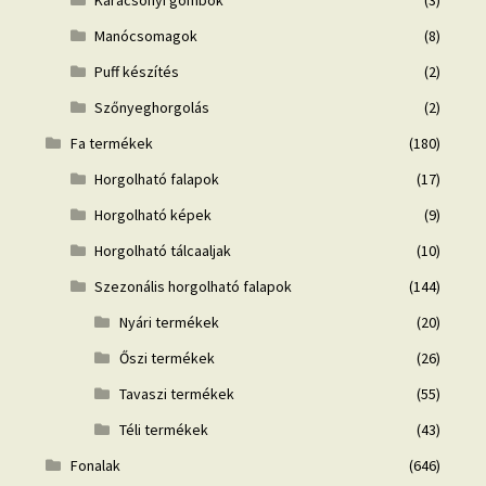
Karácsonyi gömbök
(3)
Manócsomagok
(8)
Puff készítés
(2)
Szőnyeghorgolás
(2)
Fa termékek
(180)
Horgolható falapok
(17)
Horgolható képek
(9)
Horgolható tálcaaljak
(10)
Szezonális horgolható falapok
(144)
Nyári termékek
(20)
Őszi termékek
(26)
Tavaszi termékek
(55)
Téli termékek
(43)
Fonalak
(646)