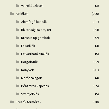
Varrókészletek
(3)
Kellékek
(200)
Álomfogó karikák
(11)
Biztonsági szem, orr
(24)
Dress It Up gombok
(72)
Fakarikák
(4)
Felvarrható címkék
(5)
Horgolótűk
(12)
Könyvek
(31)
Mérőszalagok
(4)
Pénztárca kapcsok
(15)
Szemjelölők
(5)
Kreatív termékek
(70)