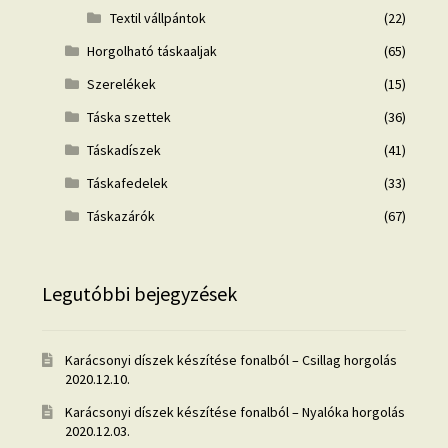
Textil vállpántok
(22)
Horgolható táskaaljak
(65)
Szerelékek
(15)
Táska szettek
(36)
Táskadíszek
(41)
Táskafedelek
(33)
Táskazárók
(67)
Legutóbbi bejegyzések
Karácsonyi díszek készítése fonalból – Csillag horgolás
2020.12.10.
Karácsonyi díszek készítése fonalból – Nyalóka horgolás
2020.12.03.