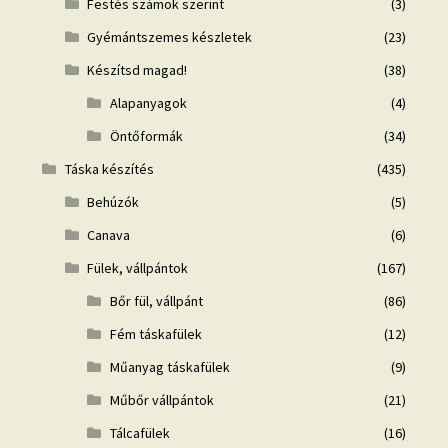
Festés számok szerint
(3)
Gyémántszemes készletek
(23)
Készítsd magad!
(38)
Alapanyagok
(4)
Öntőformák
(34)
Táska készítés
(435)
Behúzók
(5)
Canava
(6)
Fülek, vállpántok
(167)
Bőr fül, vállpánt
(86)
Fém táskafülek
(12)
Műanyag táskafülek
(9)
Műbőr vállpántok
(21)
Tálcafülek
(16)