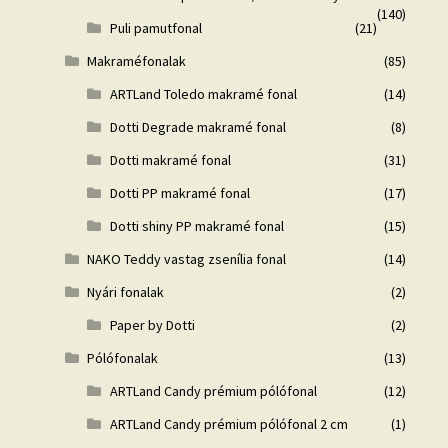
(140)
Puli pamutfonal
(21)
Makraméfonalak
(85)
ARTLand Toledo makramé fonal
(14)
Dotti Degrade makramé fonal
(8)
Dotti makramé fonal
(31)
Dotti PP makramé fonal
(17)
Dotti shiny PP makramé fonal
(15)
NAKO Teddy vastag zsenília fonal
(14)
Nyári fonalak
(2)
Paper by Dotti
(2)
Pólófonalak
(13)
ARTLand Candy prémium pólófonal
(12)
ARTLand Candy prémium pólófonal 2 cm
(1)