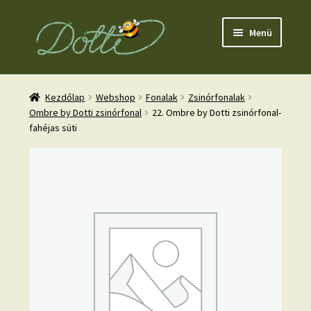
Ugrás
Kilépés
Menü
a
a
navigációhoz
tartalomba
Kezdőlap
Webshop
Fonalak
Zsinórfonalak
Ombre by Dotti zsinórfonal
22. Ombre by Dotti zsinórfonal-
fahéjas süti
nd
u