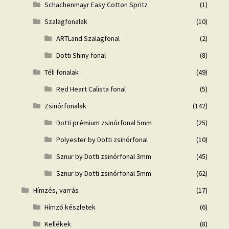
Schachenmayr Easy Cotton Spritz
(1)
Szalagfonalak
(10)
ARTLand Szalagfonal
(2)
Dotti Shiny fonal
(8)
Téli fonalak
(49)
Red Heart Calista fonal
(5)
Zsinórfonalak
(142)
Dotti prémium zsinórfonal 5mm
(25)
Polyester by Dotti zsinórfonal
(10)
Sznur by Dotti zsinórfonal 3mm
(45)
Sznur by Dotti zsinórfonal 5mm
(62)
Hímzés, varrás
(17)
Hímző készletek
(6)
Kellékek
(8)