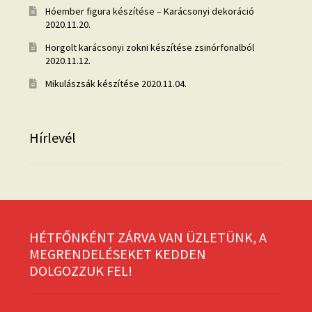
Hóember figura készítése – Karácsonyi dekoráció
2020.11.20.
Horgolt karácsonyi zokni készítése zsinórfonalból
2020.11.12.
Mikulászsák készítése
2020.11.04.
Hírlevél
HÉTFŐNKÉNT ZÁRVA VAN ÜZLETÜNK, A
MEGRENDELÉSEKET KEDDEN
DOLGOZZUK FEL!