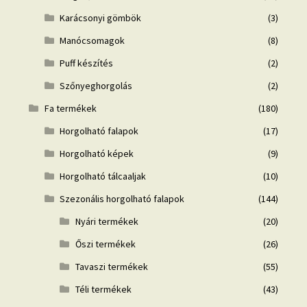
Karácsonyi gömbök
(3)
Manócsomagok
(8)
Puff készítés
(2)
Szőnyeghorgolás
(2)
Fa termékek
(180)
Horgolható falapok
(17)
Horgolható képek
(9)
Horgolható tálcaaljak
(10)
Szezonális horgolható falapok
(144)
Nyári termékek
(20)
Őszi termékek
(26)
Tavaszi termékek
(55)
Téli termékek
(43)