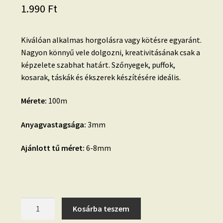
1.990
Ft
Kiválóan alkalmas horgolásra vagy kötésre egyaránt.
Nagyon könnyű vele dolgozni, kreativitásának csak a
képzelete szabhat határt. Szőnyegek, puffok,
kosarak, táskák és ékszerek készítésére ideális.
Mérete:
100m
Anyagvastagsága:
3mm
Ajánlott tű méret:
6-8mm
15.2.
Kosárba teszem
VILÁGOS