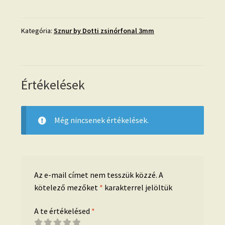
ZSÁLYA
Sznur
zsinórfonal
Kategória:
Sznur by Dotti zsinórfonal 3mm
3mm
mennyiség
Értékelések
Még nincsenek értékelések.
Az e-mail címet nem tesszük közzé.
A
kötelező mezőket
*
karakterrel jelöltük
A te értékelésed
*