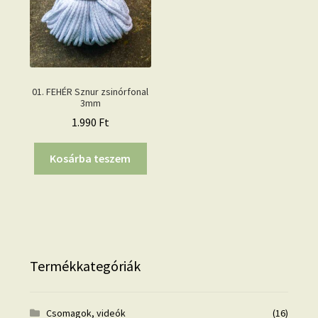
01. FEHÉR Sznur zsinórfonal
3mm
1.990
Ft
Kosárba teszem
Termékkategóriák
Csomagok, videók
(16)