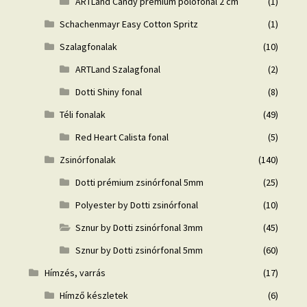
ARTLand Candy prémium pólófonal 2 cm
(1)
Schachenmayr Easy Cotton Spritz
(1)
Szalagfonalak
(10)
ARTLand Szalagfonal
(2)
Dotti Shiny fonal
(8)
Téli fonalak
(49)
Red Heart Calista fonal
(5)
Zsinórfonalak
(140)
Dotti prémium zsinórfonal 5mm
(25)
Polyester by Dotti zsinórfonal
(10)
Sznur by Dotti zsinórfonal 3mm
(45)
Sznur by Dotti zsinórfonal 5mm
(60)
Hímzés, varrás
(17)
Hímző készletek
(6)