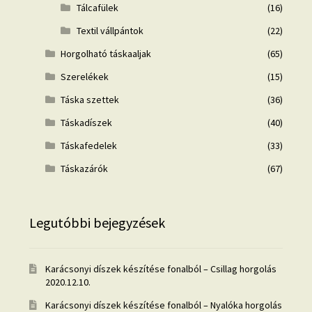
Tálcafülek
(16)
Textil vállpántok
(22)
Horgolható táskaaljak
(65)
Szerelékek
(15)
Táska szettek
(36)
Táskadíszek
(40)
Táskafedelek
(33)
Táskazárók
(67)
Legutóbbi bejegyzések
Karácsonyi díszek készítése fonalból – Csillag horgolás
2020.12.10.
Karácsonyi díszek készítése fonalból – Nyalóka horgolás