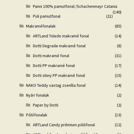
Panni 100% pamutfonal /Schachenmayr Catania
(140)
Puli pamutfonal
(21)
Makraméfonalak
(85)
ARTLand Toledo makramé fonal
(14)
Dotti Degrade makramé fonal
(8)
Dotti makramé fonal
(31)
Dotti PP makramé fonal
(17)
Dotti shiny PP makramé fonal
(15)
NAKO Teddy vastag zsenília fonal
(14)
Nyári fonalak
(2)
Paper by Dotti
(2)
Pólófonalak
(13)
ARTLand Candy prémium pólófonal
(12)