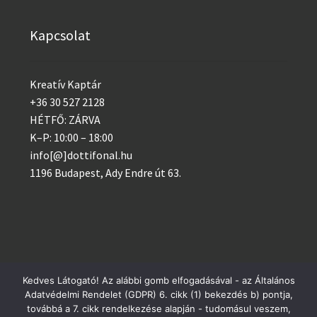
Kapcsolat
Kreatív Kaptár
+36 30 527 2128
HÉTFŐ: ZÁRVA
K–P: 10:00 – 18:00
info[@]dottifonal.hu
1196 Budapest, Ady Endre út 63.
Kedves Látogató! Az alábbi gomb elfogadásával - az Általános
Adatvédelmi Rendelet (GDPR) 6. cikk (1) bekezdés b) pontja,
© 2014 - 2023 Kreatív Kaptár
Postai csomagküldés szerdánként, GLS minden nap!
továbbá a 7. cikk rendelkezése alapján - tudomásul veszem,
Adatvédelem