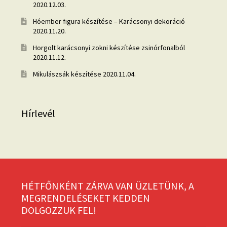
2020.12.03.
Hóember figura készítése – Karácsonyi dekoráció
2020.11.20.
Horgolt karácsonyi zokni készítése zsinórfonalból
2020.11.12.
Mikulászsák készítése
2020.11.04.
Hírlevél
HÉTFŐNKÉNT ZÁRVA VAN ÜZLETÜNK, A
MEGRENDELÉSEKET KEDDEN
DOLGOZZUK FEL!