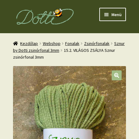
Ugrás
Kilépés
Menü
a
a
navigációhoz
tartalomba
Kezdőlap
Webshop
Fonalak
Zsinórfonalak
Sznur
by Dotti zsinórfonal 3mm
15.2. VILÁGOS ZSÁLYA Sznur
zsinórfonal 3mm
nd
u