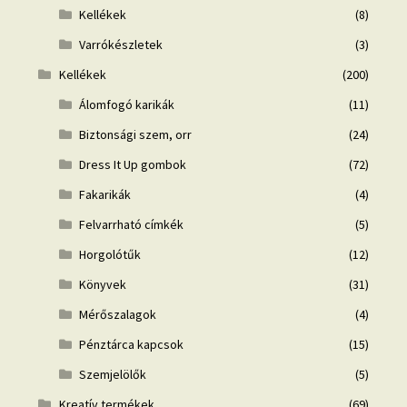
Kellékek
(8)
Varrókészletek
(3)
Kellékek
(200)
Álomfogó karikák
(11)
Biztonsági szem, orr
(24)
Dress It Up gombok
(72)
Fakarikák
(4)
Felvarrható címkék
(5)
Horgolótűk
(12)
Könyvek
(31)
Mérőszalagok
(4)
Pénztárca kapcsok
(15)
Szemjelölők
(5)
Kreatív termékek
(69)