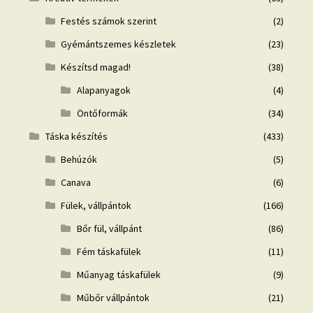
Festés számok szerint
(2)
Gyémántszemes készletek
(23)
Készítsd magad!
(38)
Alapanyagok
(4)
Öntőformák
(34)
Táska készítés
(433)
Behúzók
(5)
Canava
(6)
Fülek, vállpántok
(166)
Bőr fül, vállpánt
(86)
Fém táskafülek
(11)
Műanyag táskafülek
(9)
Műbőr vállpántok
(21)