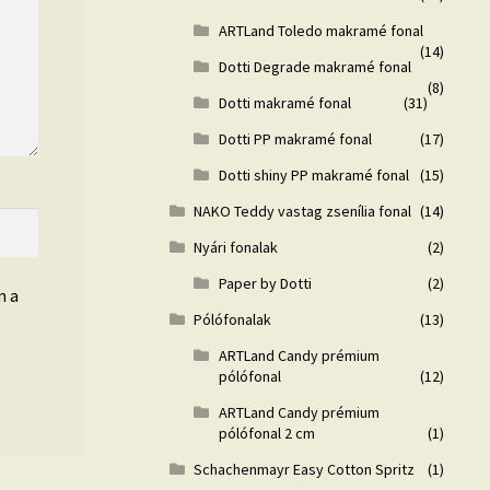
ARTLand Toledo makramé fonal
(14)
Dotti Degrade makramé fonal
(8)
Dotti makramé fonal
(31)
Dotti PP makramé fonal
(17)
Dotti shiny PP makramé fonal
(15)
NAKO Teddy vastag zsenília fonal
(14)
Nyári fonalak
(2)
Paper by Dotti
(2)
n a
Pólófonalak
(13)
ARTLand Candy prémium
pólófonal
(12)
ARTLand Candy prémium
pólófonal 2 cm
(1)
Schachenmayr Easy Cotton Spritz
(1)