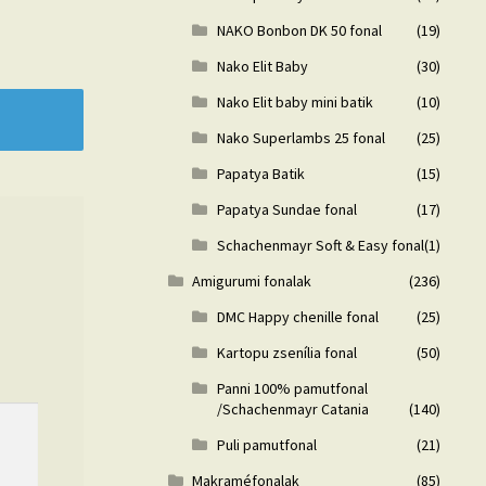
NAKO Bonbon DK 50 fonal
(19)
Nako Elit Baby
(30)
Nako Elit baby mini batik
(10)
Nako Superlambs 25 fonal
(25)
Papatya Batik
(15)
Papatya Sundae fonal
(17)
Schachenmayr Soft & Easy fonal
(1)
Amigurumi fonalak
(236)
DMC Happy chenille fonal
(25)
Kartopu zsenília fonal
(50)
Panni 100% pamutfonal
/Schachenmayr Catania
(140)
Puli pamutfonal
(21)
Makraméfonalak
(85)