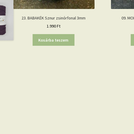
23. BABAKÉK Sznur zsinórfonal 3mm
09. MO
1.990
Ft
Kosárba teszem