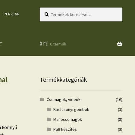
Keresés
Keresés
PÉNZTÁR
a
következőre:
T
0
Ft
0 termék
nal
Termékkategóriák
Csomagok, videók
(16)
Karácsonyi gömbök
(3)
Manócsomagok
(8)
n könnyű
Puff készítés
(2)
rt.