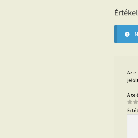
Értéke
M
Az e
jelöl
A te
Érté