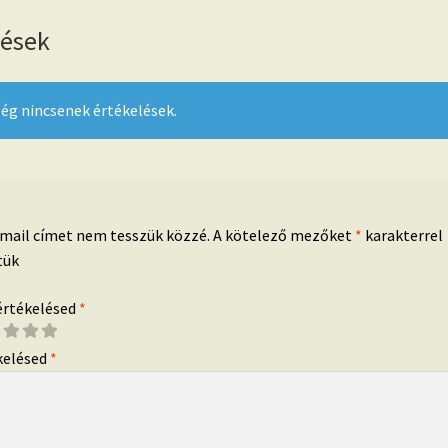
lések
ég nincsenek értékelések.
-mail címet nem tesszük közzé.
A kötelező mezőket
*
karakterrel
tük
 értékelésed
*
kelésed
*