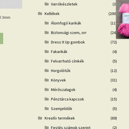
Varrókészletek
(3)
Kellékek
(200)
al 3mm
Álomfogó karikák
(11)
Biztonsági szem, orr
(24)
Dress It Up gombok
(72)
Fakarikák
(4)
Felvarrható címkék
(5)
Horgolótűk
(12)
Könyvek
(31)
Mérőszalagok
(4)
Pénztárca kapcsok
(15)
Szemjelölők
(5)
Kreatív termékek
(69)
Festés számok szerint
(2)