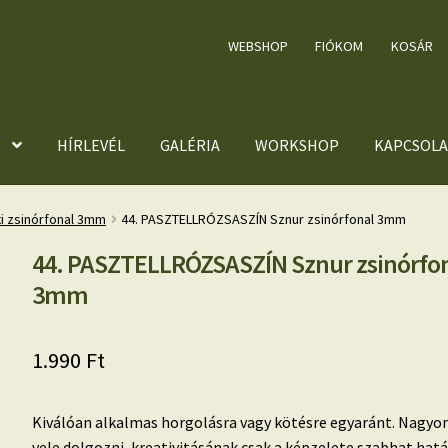
WEBSHOP
FIÓKOM
KOSÁR
HÍRLEVÉL
GALÉRIA
WORKSHOP
KAPCSOLA
ti zsinórfonal 3mm
44. PASZTELLRÓZSASZÍN Sznur zsinórfonal 3mm
44. PASZTELLRÓZSASZÍN Sznur zsinórfo
3mm
1.990
Ft
Kiválóan alkalmas horgolásra vagy kötésre egyaránt. Nagyo
vele dolgozni, kreativitásának csak a képzelete szabhat hatá