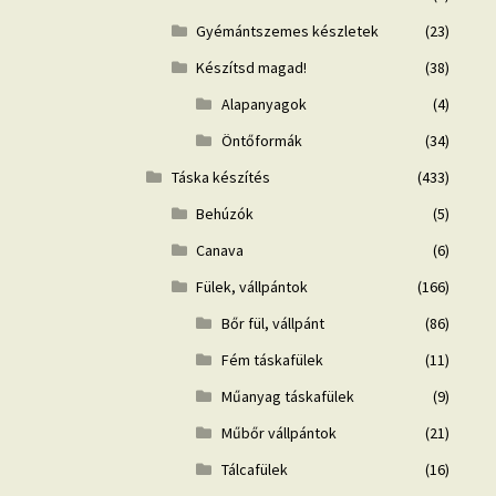
Gyémántszemes készletek
(23)
Készítsd magad!
(38)
Alapanyagok
(4)
Öntőformák
(34)
Táska készítés
(433)
Behúzók
(5)
Canava
(6)
Fülek, vállpántok
(166)
Bőr fül, vállpánt
(86)
Fém táskafülek
(11)
Műanyag táskafülek
(9)
Műbőr vállpántok
(21)
Tálcafülek
(16)