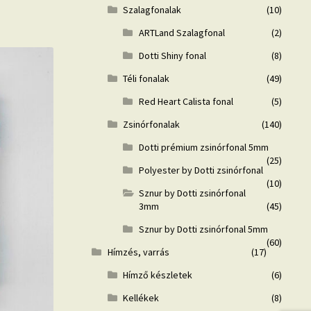
Szalagfonalak
(10)
ARTLand Szalagfonal
(2)
Dotti Shiny fonal
(8)
Téli fonalak
(49)
Red Heart Calista fonal
(5)
Zsinórfonalak
(140)
Dotti prémium zsinórfonal 5mm
(25)
Polyester by Dotti zsinórfonal
(10)
Sznur by Dotti zsinórfonal
3mm
(45)
Sznur by Dotti zsinórfonal 5mm
(60)
Hímzés, varrás
(17)
Hímző készletek
(6)
Kellékek
(8)