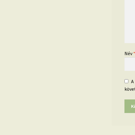
Név
A
köve