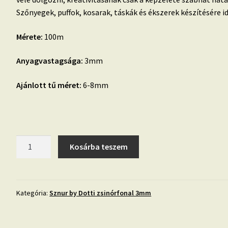
Szőnyegek, puffok, kosarak, táskák és ékszerek készítésére id
Mérete:
100m
Anyagvastagsága:
3mm
Ajánlott tű méret:
6-8mm
44.
Kosárba teszem
PASZTELLRÓZSASZÍN
Sznur
zsinórfonal
3mm
Kategória:
Sznur by Dotti zsinórfonal 3mm
mennyiség