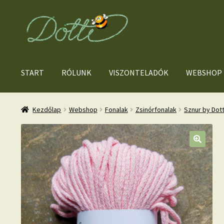
Ugrás
Kilépés
a
a
navigációhoz
tartalomba
START
RÓLUNK
VISZONTELADÓK
WEBSHOP
Kezdőlap
Webshop
Fonalak
Zsinórfonalak
Sznur by Dot