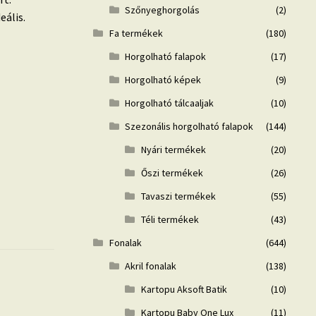
Szőnyeghorgolás
(2)
eális.
Fa termékek
(180)
Horgolható falapok
(17)
Horgolható képek
(9)
Horgolható tálcaaljak
(10)
Szezonális horgolható falapok
(144)
Nyári termékek
(20)
Őszi termékek
(26)
Tavaszi termékek
(55)
Téli termékek
(43)
Fonalak
(644)
Akril fonalak
(138)
Kartopu Aksoft Batik
(10)
Kartopu Baby One Lux
(11)