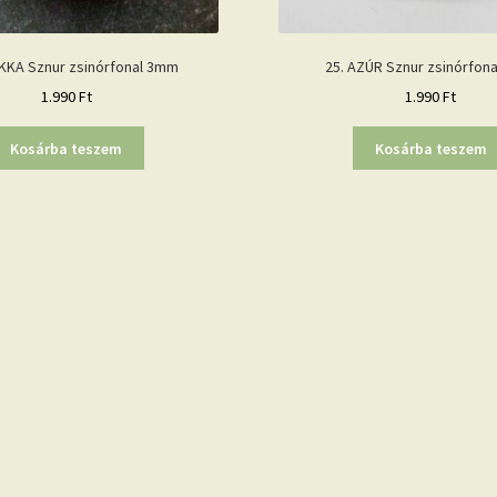
KKA Sznur zsinórfonal 3mm
25. AZÚR Sznur zsinórfon
1.990
Ft
1.990
Ft
Kosárba teszem
Kosárba teszem