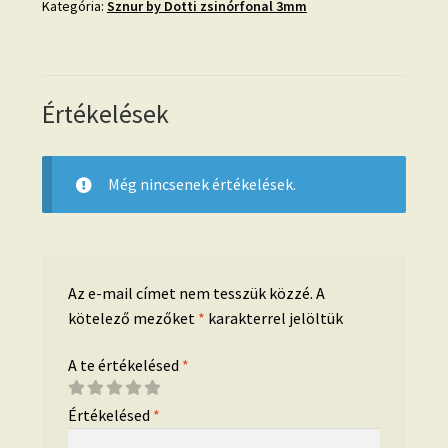
Kategória:
Sznur by Dotti zsinórfonal 3mm
Értékelések
Még nincsenek értékelések.
Az e-mail címet nem tesszük közzé.
A
kötelező mezőket
*
karakterrel jelöltük
A te értékelésed
*
Értékelésed
*