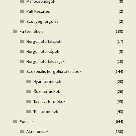
Manócsomagok
(8)
Puff készítés
(2)
Szőnyeghorgolás
(2)
Fa termékek
(180)
Horgolható falapok
(17)
Horgolható képek
(9)
Horgolható tálcaaljak
(10)
Szezonális horgolható falapok
(144)
Nyári termékek
(20)
Őszi termékek
(26)
Tavaszi termékek
(55)
Téli termékek
(43)
Fonalak
(644)
Akril fonalak
(138)