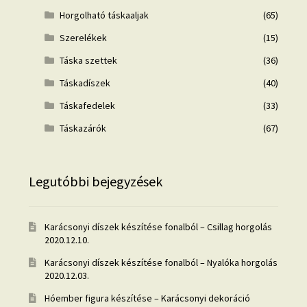
Horgolható táskaaljak
(65)
Szerelékek
(15)
Táska szettek
(36)
Táskadíszek
(40)
Táskafedelek
(33)
Táskazárók
(67)
Legutóbbi bejegyzések
Karácsonyi díszek készítése fonalból – Csillag horgolás
2020.12.10.
Karácsonyi díszek készítése fonalból – Nyalóka horgolás
2020.12.03.
Hóember figura készítése – Karácsonyi dekoráció