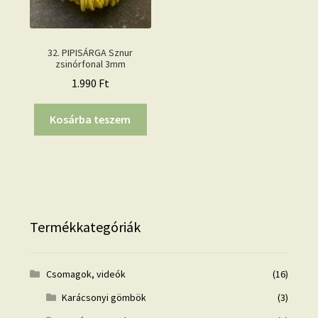
32. PIPISÁRGA Sznur
zsinórfonal 3mm
1.990
Ft
Kosárba teszem
Termékkategóriák
Csomagok, videók
(16)
Karácsonyi gömbök
(3)