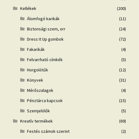
Kellékek
(200)
Álomfogó karikák
(11)
Biztonsági szem, orr
(24)
Dress It Up gombok
(72)
Fakarikák
(4)
Felvarrható címkék
(5)
Horgolótűk
(12)
Könyvek
(31)
Mérőszalagok
(4)
Pénztárca kapcsok
(15)
Szemjelölők
(5)
Kreatív termékek
(69)
Festés számok szerint
(2)