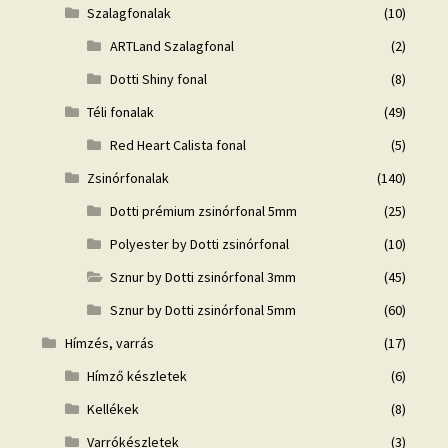
Szalagfonalak
(10)
ARTLand Szalagfonal
(2)
Dotti Shiny fonal
(8)
Téli fonalak
(49)
Red Heart Calista fonal
(5)
Zsinórfonalak
(140)
Dotti prémium zsinórfonal 5mm
(25)
Polyester by Dotti zsinórfonal
(10)
Sznur by Dotti zsinórfonal 3mm
(45)
Sznur by Dotti zsinórfonal 5mm
(60)
Hímzés, varrás
(17)
Hímző készletek
(6)
Kellékek
(8)
Varrókészletek
(3)