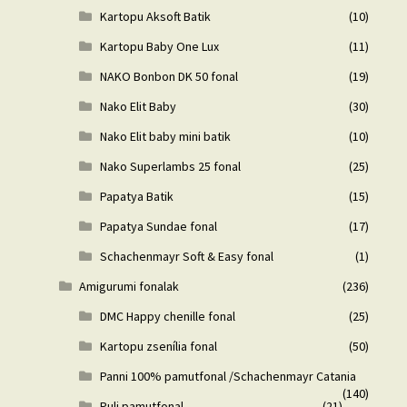
Kartopu Aksoft Batik
(10)
Kartopu Baby One Lux
(11)
NAKO Bonbon DK 50 fonal
(19)
Nako Elit Baby
(30)
Nako Elit baby mini batik
(10)
Nako Superlambs 25 fonal
(25)
Papatya Batik
(15)
Papatya Sundae fonal
(17)
Schachenmayr Soft & Easy fonal
(1)
Amigurumi fonalak
(236)
DMC Happy chenille fonal
(25)
Kartopu zsenília fonal
(50)
Panni 100% pamutfonal /Schachenmayr Catania
(140)
Puli pamutfonal
(21)