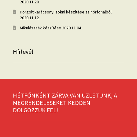
2020.11.20.
Horgolt karácsonyi zokni készítése zsinórfonalból
2020.11.12.
Mikulászsák készítése
2020.11.04.
Hírlevél
HÉTFŐNKÉNT ZÁRVA VAN ÜZLETÜNK, A
MEGRENDELÉSEKET KEDDEN
DOLGOZZUK FEL!