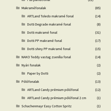
Makraméfonalak
(85)
ARTLand Toledo makramé fonal
(14)
Dotti Degrade makramé fonal
(8)
Dotti makramé fonal
(31)
Dotti PP makramé fonal
(17)
Dotti shiny PP makramé fonal
(15)
NAKO Teddy vastag zsenília fonal
(14)
Nyári fonalak
(2)
Paper by Dotti
(2)
Pólófonalak
(13)
ARTLand Candy prémium pólófonal
(12)
ARTLand Candy prémium pólófonal 2 cm
(1)
Schachenmayr Easy Cotton Spritz
(1)