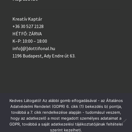
Kreatív Kaptár
+36 30 527 2128
HÉTFŐ: ZÁRVA
K–P: 10:00 – 18:00
info[@]dottifonal.hu
1196 Budapest, Ady Endre út 63.
Kedves Látogató! Az alábbi gomb elfogadásával - az Általános
Adatvédelmi Rendelet (GDPR) 6. cikk (1) bekezdés b) pontja,
© 2014 - 2023 Kreatív Kaptár
Postai csomagküldés szerdánként, GLS minden nap!
továbbá a 7. cikk rendelkezése alapján - tudomásul veszem,
Adatvédelem
hogy az adatkezelő a most megadott személyes adataimat a
Bezárás
GDPR, továbbá a saját adatkezelési tájékoztatójának feltételei
szerint kezelheti.