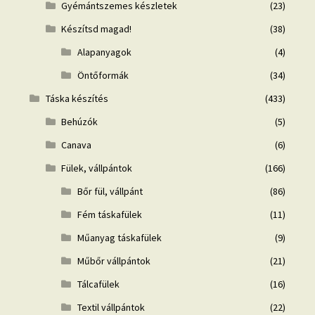
Gyémántszemes készletek
(23)
Készítsd magad!
(38)
Alapanyagok
(4)
Öntőformák
(34)
Táska készítés
(433)
Behúzók
(5)
Canava
(6)
Fülek, vállpántok
(166)
Bőr fül, vállpánt
(86)
Fém táskafülek
(11)
Műanyag táskafülek
(9)
Műbőr vállpántok
(21)
Tálcafülek
(16)
Textil vállpántok
(22)