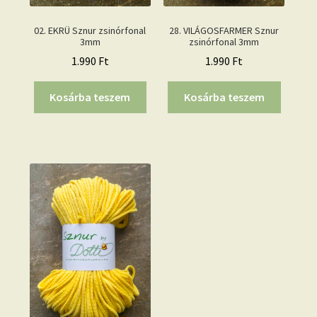
02. EKRÜ Sznur zsinórfonal
28. VILÁGOSFARMER Sznur
3mm
zsinórfonal 3mm
1.990
Ft
1.990
Ft
Kosárba teszem
Kosárba teszem