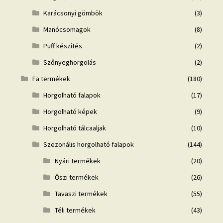
Karácsonyi gömbök
(3)
Manócsomagok
(8)
Puff készítés
(2)
Szőnyeghorgolás
(2)
Fa termékek
(180)
Horgolható falapok
(17)
Horgolható képek
(9)
Horgolható tálcaaljak
(10)
Szezonális horgolható falapok
(144)
Nyári termékek
(20)
Őszi termékek
(26)
Tavaszi termékek
(55)
Téli termékek
(43)