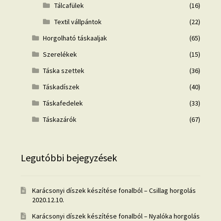
Tálcafülek
(16)
Textil vállpántok
(22)
Horgolható táskaaljak
(65)
Szerelékek
(15)
Táska szettek
(36)
Táskadíszek
(40)
Táskafedelek
(33)
Táskazárók
(67)
Legutóbbi bejegyzések
Karácsonyi díszek készítése fonalból – Csillag horgolás
2020.12.10.
Karácsonyi díszek készítése fonalból – Nyalóka horgolás