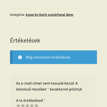
EZÜST
Sznur
zsinórfonal
Kategória:
Sznur by Dotti zsinórfonal 3mm
3mm
mennyiség
Értékelések
Még nincsenek értékelések.
Az e-mail címet nem tesszük közzé.
A
kötelező mezőket
*
karakterrel jelöltük
A te értékelésed
*