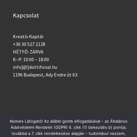
Kapcsolat
Kreatív Kaptár
+36 30 527 2128
HÉTFŐ: ZÁRVA
K–P: 10:00 – 18:00
info[@]dottifonal.hu
1196 Budapest, Ady Endre út 63.
Kedves Látogató! Az alábbi gomb elfogadásával - az Általános
Adatvédelmi Rendelet (GDPR) 6. cikk (1) bekezdés b) pontja,
© 2014 - 2023 Kreatív Kaptár
Postai csomagküldés szerdánként, GLS minden nap!
továbbá a 7. cikk rendelkezése alapján - tudomásul veszem,
Adatvédelem