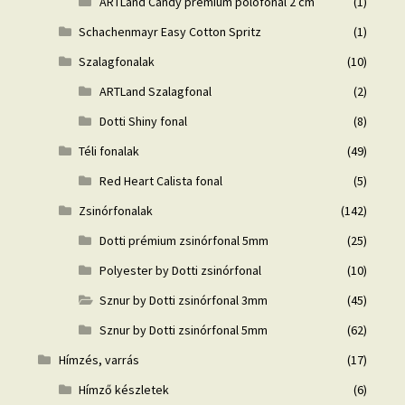
ARTLand Candy prémium pólófonal 2 cm
(1)
Schachenmayr Easy Cotton Spritz
(1)
Szalagfonalak
(10)
ARTLand Szalagfonal
(2)
Dotti Shiny fonal
(8)
Téli fonalak
(49)
Red Heart Calista fonal
(5)
Zsinórfonalak
(142)
Dotti prémium zsinórfonal 5mm
(25)
Polyester by Dotti zsinórfonal
(10)
Sznur by Dotti zsinórfonal 3mm
(45)
Sznur by Dotti zsinórfonal 5mm
(62)
Hímzés, varrás
(17)
Hímző készletek
(6)