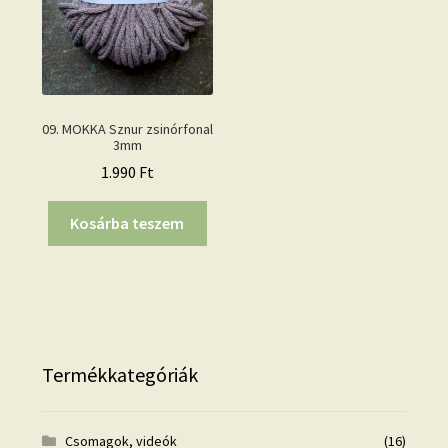
09. MOKKA Sznur zsinórfonal
3mm
1.990
Ft
Kosárba teszem
Termékkategóriák
Csomagok, videók
(16)