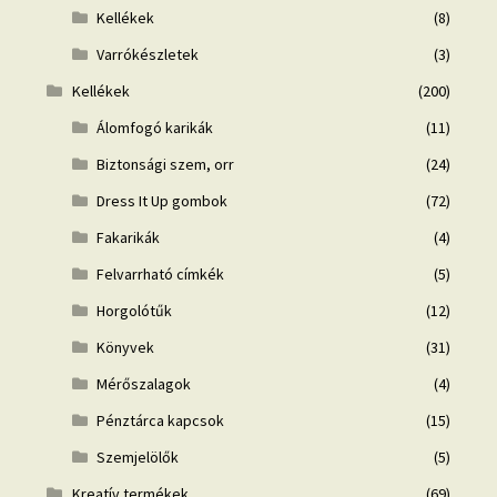
Kellékek
(8)
Varrókészletek
(3)
Kellékek
(200)
Álomfogó karikák
(11)
Biztonsági szem, orr
(24)
Dress It Up gombok
(72)
Fakarikák
(4)
Felvarrható címkék
(5)
Horgolótűk
(12)
Könyvek
(31)
Mérőszalagok
(4)
Pénztárca kapcsok
(15)
Szemjelölők
(5)
Kreatív termékek
(69)