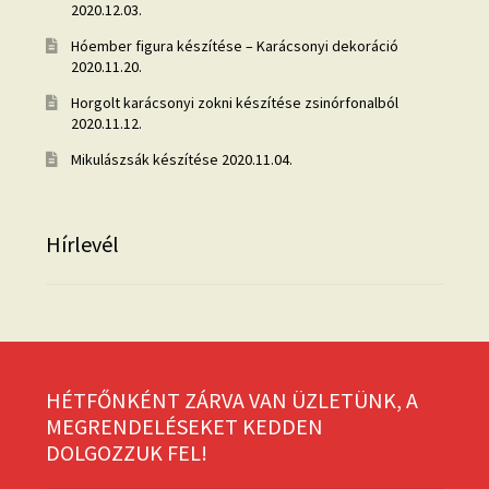
2020.12.03.
Hóember figura készítése – Karácsonyi dekoráció
2020.11.20.
Horgolt karácsonyi zokni készítése zsinórfonalból
2020.11.12.
Mikulászsák készítése
2020.11.04.
Hírlevél
HÉTFŐNKÉNT ZÁRVA VAN ÜZLETÜNK, A
MEGRENDELÉSEKET KEDDEN
DOLGOZZUK FEL!