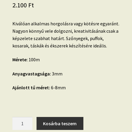
2.100
Ft
Kiválóan alkalmas horgolásra vagy kötésre egyaránt.
Nagyon könnyű vele dolgozni, kreativitásának csak a
képzelete szabhat határt. Szőnyegek, puffok,
kosarak, táskák és ékszerek készítésére ideális.
Mérete:
100m
Anyagvastagsága:
3mm
Ajánlott tű méret:
6-8mm
83.2.
Kosárba teszem
PIROS-