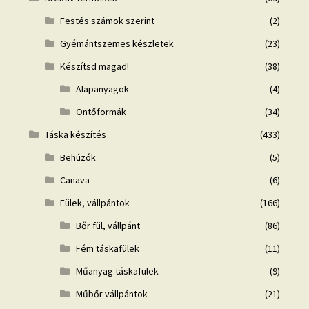
Festés számok szerint
(2)
Gyémántszemes készletek
(23)
Készítsd magad!
(38)
Alapanyagok
(4)
Öntőformák
(34)
Táska készítés
(433)
Behúzók
(5)
Canava
(6)
Fülek, vállpántok
(166)
Bőr fül, vállpánt
(86)
Fém táskafülek
(11)
Műanyag táskafülek
(9)
Műbőr vállpántok
(21)