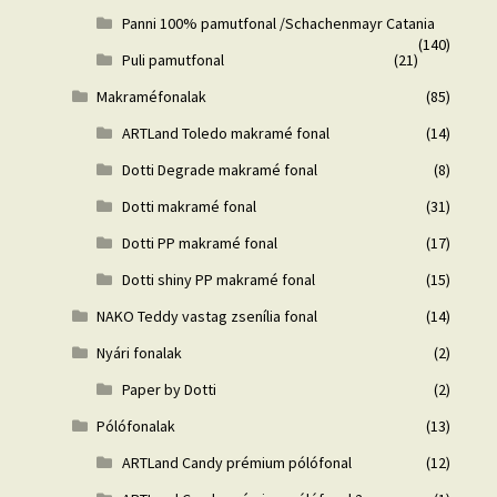
Panni 100% pamutfonal /Schachenmayr Catania
(140)
Puli pamutfonal
(21)
Makraméfonalak
(85)
ARTLand Toledo makramé fonal
(14)
Dotti Degrade makramé fonal
(8)
Dotti makramé fonal
(31)
Dotti PP makramé fonal
(17)
Dotti shiny PP makramé fonal
(15)
NAKO Teddy vastag zsenília fonal
(14)
Nyári fonalak
(2)
Paper by Dotti
(2)
Pólófonalak
(13)
ARTLand Candy prémium pólófonal
(12)