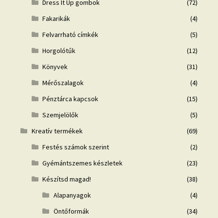
Dress It Up gombok
(72)
Fakarikák
(4)
Felvarrható címkék
(5)
Horgolótűk
(12)
Könyvek
(31)
Mérőszalagok
(4)
Pénztárca kapcsok
(15)
Szemjelölők
(5)
Kreatív termékek
(69)
Festés számok szerint
(2)
Gyémántszemes készletek
(23)
Készítsd magad!
(38)
Alapanyagok
(4)
Öntőformák
(34)