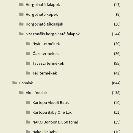
Horgolható falapok
(17)
Horgolható képek
(9)
Horgolható tálcaaljak
(10)
Szezonális horgolható falapok
(144)
Nyári termékek
(20)
Őszi termékek
(26)
Tavaszi termékek
(55)
Téli termékek
(43)
Fonalak
(644)
Akril fonalak
(138)
Kartopu Aksoft Batik
(10)
Kartopu Baby One Lux
(11)
NAKO Bonbon DK 50 fonal
(19)
Nako Elit Baby
(30)