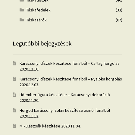
Táskadíszek
(40)
Táskafedelek
(33)
Táskazárók
(67)
Legutóbbi bejegyzések
Karácsonyi díszek készítése fonalból – Csillag horgolás
2020.12.10.
Karácsonyi díszek készítése fonalból – Nyalóka horgolás
2020.12.03.
Hóember figura készítése – Karácsonyi dekoráció
2020.11.20.
Horgolt karácsonyi zokni készítése zsinórfonalból
2020.11.12.
Mikulászsák készítése
2020.11.04.