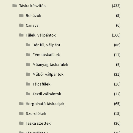
Táska készítés
(433)
Behúzók
(5)
Canava
(6)
Fülek, vállpántok
(166)
Bőr fül, vállpánt
(86)
Fém táskafülek
(11)
Műanyag táskafülek
(9)
Műbőr vállpántok
(21)
Tálcafülek
(16)
Textil vállpántok
(22)
Horgolható táskaaljak
(65)
Szerelékek
(15)
Táska szettek
(36)