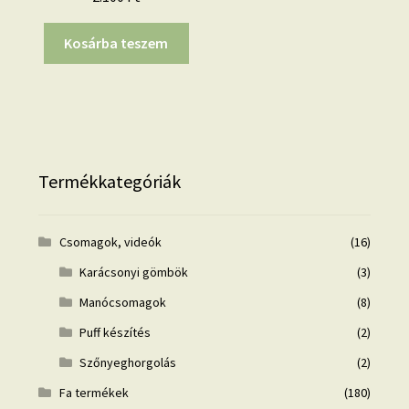
Kosárba teszem
Termékkategóriák
Csomagok, videók
(16)
Karácsonyi gömbök
(3)
Manócsomagok
(8)
Puff készítés
(2)
Szőnyeghorgolás
(2)
Fa termékek
(180)