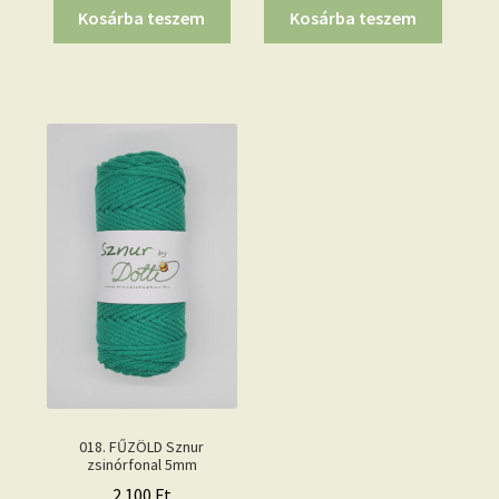
Kosárba teszem
Kosárba teszem
018. FŰZÖLD Sznur
zsinórfonal 5mm
2.100
Ft