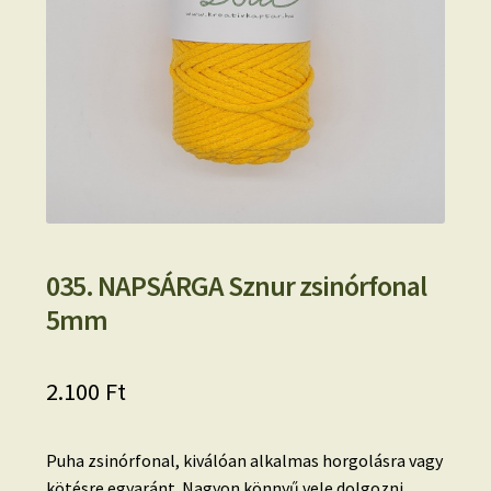
035. NAPSÁRGA Sznur zsinórfonal
5mm
2.100
Ft
Puha zsinórfonal, kiválóan alkalmas horgolásra vagy
kötésre egyaránt. Nagyon könnyű vele dolgozni,