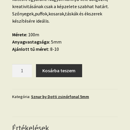
kreativitásának csak a képzelete szabhat határt.
Szőnyegek,puffok,kosarak,táskák és ékszerek
készítésére ideális.
Mérete:
100m
Anyagvastagsága:
5mm
Ajánlott tű méret:
8-10
035.
Kosárba teszem
NAPSÁRGA
Sznur
zsinórfonal
5mm
Kategória:
Sznur by Dotti zsinórfonal 5mm
mennyiség
Értékelések