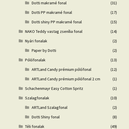
Dotti makramé fonal
(31)
Dotti PP makramé fonal
(17)
Dotti shiny PP makramé fonal
(15)
NAKO Teddy vastag zsenília fonal
(14)
Nyári fonalak
(2)
Paper by Dotti
(2)
Pólófonalak
(13)
ARTLand Candy prémium pólófonal
(12)
ARTLand Candy prémium pólófonal 2 cm
(1)
Schachenmayr Easy Cotton Spritz
(1)
Szalagfonalak
(10)
ARTLand Szalagfonal
(2)
Dotti Shiny fonal
(8)
Téli fonalak
(49)