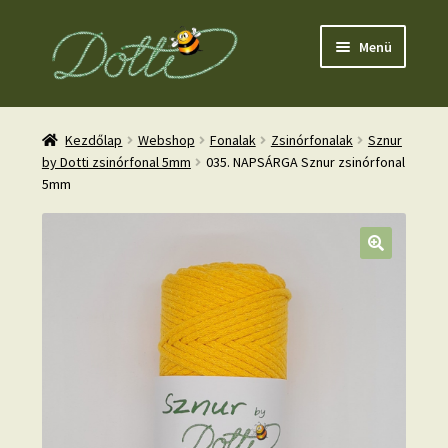
Ugrás
Kilépés
Menü
a
a
navigációhoz
tartalomba
Kezdőlap
Webshop
Fonalak
Zsinórfonalak
Sznur
by Dotti zsinórfonal 5mm
035. NAPSÁRGA Sznur zsinórfonal
5mm
nd
u