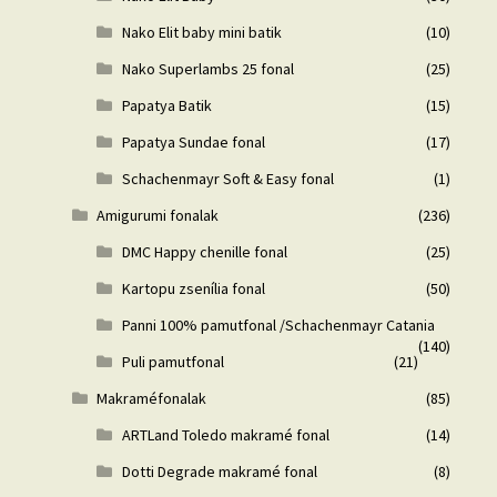
Nako Elit baby mini batik
(10)
Nako Superlambs 25 fonal
(25)
Papatya Batik
(15)
Papatya Sundae fonal
(17)
Schachenmayr Soft & Easy fonal
(1)
Amigurumi fonalak
(236)
DMC Happy chenille fonal
(25)
Kartopu zsenília fonal
(50)
Panni 100% pamutfonal /Schachenmayr Catania
(140)
Puli pamutfonal
(21)
Makraméfonalak
(85)
ARTLand Toledo makramé fonal
(14)
Dotti Degrade makramé fonal
(8)