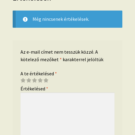
Még nincsenek értékelések.
Az e-mail címet nem tesszük közzé.
A
kötelező mezőket
*
karakterrel jelöltük
A te értékelésed
*
Értékelésed
*