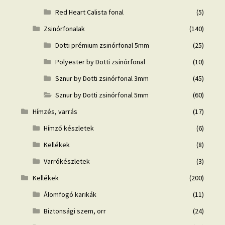
Red Heart Calista fonal
(5)
Zsinórfonalak
(140)
Dotti prémium zsinórfonal 5mm
(25)
Polyester by Dotti zsinórfonal
(10)
Sznur by Dotti zsinórfonal 3mm
(45)
Sznur by Dotti zsinórfonal 5mm
(60)
Hímzés, varrás
(17)
Hímző készletek
(6)
Kellékek
(8)
Varrókészletek
(3)
Kellékek
(200)
Álomfogó karikák
(11)
Biztonsági szem, orr
(24)