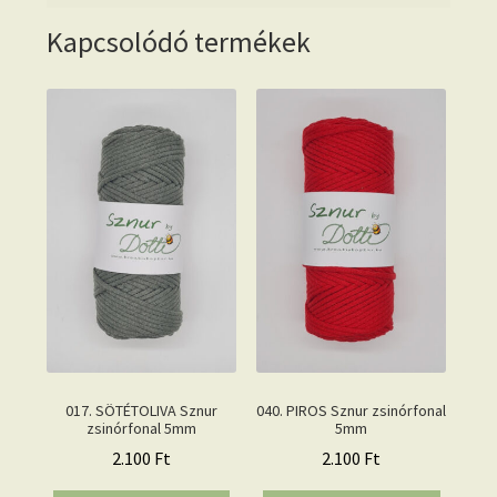
Kapcsolódó termékek
017. SÖTÉTOLIVA Sznur
040. PIROS Sznur zsinórfonal
zsinórfonal 5mm
5mm
2.100
Ft
2.100
Ft