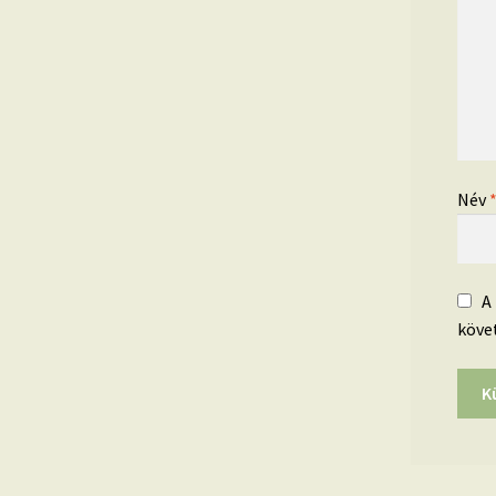
Név
A
köve