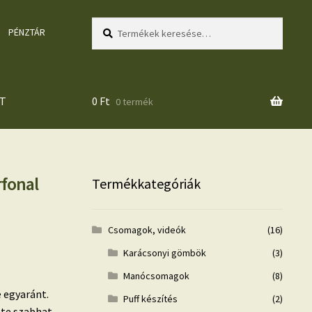
Keresés
Keresés
PÉNZTÁR
a
következőre:
T
0
Ft
0 termék
fonal
Termékkategóriák
Csomagok, videók
(16)
Karácsonyi gömbök
(3)
Manócsomagok
(8)
 egyaránt.
Puff készítés
(2)
ete szabhat