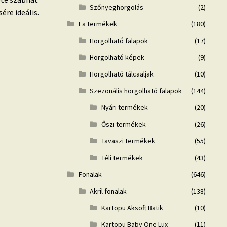
Szőnyeghorgolás
(2)
ére ideális.
Fa termékek
(180)
Horgolható falapok
(17)
Horgolható képek
(9)
Horgolható tálcaaljak
(10)
Szezonális horgolható falapok
(144)
Nyári termékek
(20)
Őszi termékek
(26)
Tavaszi termékek
(55)
Téli termékek
(43)
Fonalak
(646)
Akril fonalak
(138)
Kartopu Aksoft Batik
(10)
Kartopu Baby One Lux
(11)