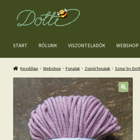
Ugrás
Kilépés
a
a
navigációhoz
tartalomba
START
RÓLUNK
VISZONTELADÓK
WEBSHOP
Kezdőlap
Webshop
Fonalak
Zsinórfonalak
Sznur by Dot