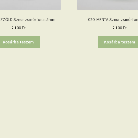
IZZÖLD Sznur zsinórfonal 5mm
020. MENTA Sznur zsinórfo
2.100
Ft
2.100
Ft
Kosárba teszem
Kosárba teszem