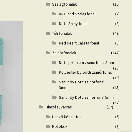
Szalagfonalak
(10)
ARTLand Szalagfonal
(2)
Dotti Shiny fonal
(8)
Téli fonalak
(49)
Red Heart Calista fonal
(5)
Zsinórfonalak
(142)
Dotti prémium zsinórfonal 5mm
(25)
Polyester by Dotti zsinórfonal
(10)
Sznur by Dotti zsinórfonal
3mm
(45)
Sznur by Dotti zsinórfonal 5mm
(62)
Hímzés, varrás
(17)
Hímző készletek
(6)
Kellékek
(8)