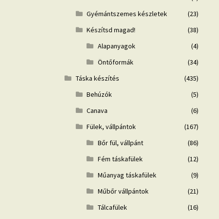
Gyémántszemes készletek
(23)
Készítsd magad!
(38)
Alapanyagok
(4)
Öntőformák
(34)
Táska készítés
(435)
Behúzók
(5)
Canava
(6)
Fülek, vállpántok
(167)
Bőr fül, vállpánt
(86)
Fém táskafülek
(12)
Műanyag táskafülek
(9)
Műbőr vállpántok
(21)
Tálcafülek
(16)