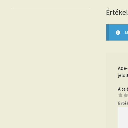
Értéke
M
Az e
jelöl
A te
Érté