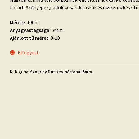
határt. Szőnyegek,puffok,kosarak,táskák és ékszerek készítés
Mérete:
100m
Anyagvastagsága:
5mm
Ajánlott tű méret:
8-10
Elfogyott
Kategória:
Sznur by Dotti zsinórfonal 5mm