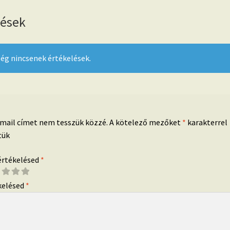
lések
ég nincsenek értékelések.
-mail címet nem tesszük közzé.
A kötelező mezőket
*
karakterrel
tük
 értékelésed
*
kelésed
*