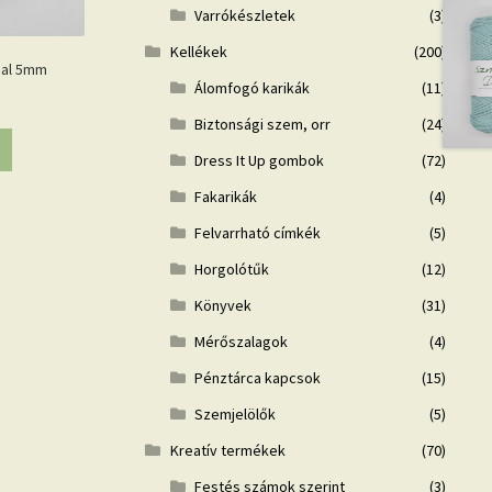
Varrókészletek
(3)
Kellékek
(200)
nal 5mm
Álomfogó karikák
(11)
Biztonsági szem, orr
(24)
Dress It Up gombok
(72)
Fakarikák
(4)
Felvarrható címkék
(5)
Horgolótűk
(12)
Könyvek
(31)
Mérőszalagok
(4)
Pénztárca kapcsok
(15)
Szemjelölők
(5)
Kreatív termékek
(70)
Festés számok szerint
(3)