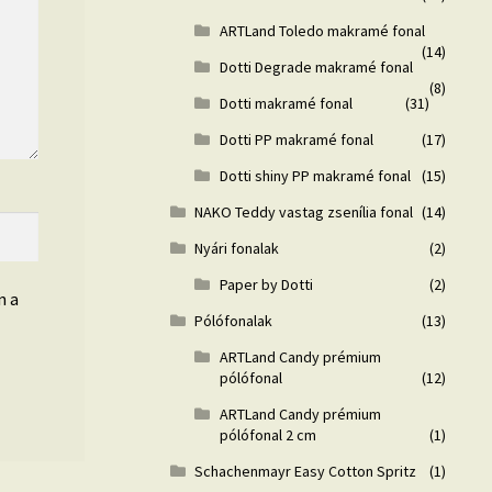
ARTLand Toledo makramé fonal
(14)
Dotti Degrade makramé fonal
(8)
Dotti makramé fonal
(31)
Dotti PP makramé fonal
(17)
Dotti shiny PP makramé fonal
(15)
NAKO Teddy vastag zsenília fonal
(14)
Nyári fonalak
(2)
Paper by Dotti
(2)
n a
Pólófonalak
(13)
ARTLand Candy prémium
pólófonal
(12)
ARTLand Candy prémium
pólófonal 2 cm
(1)
Schachenmayr Easy Cotton Spritz
(1)