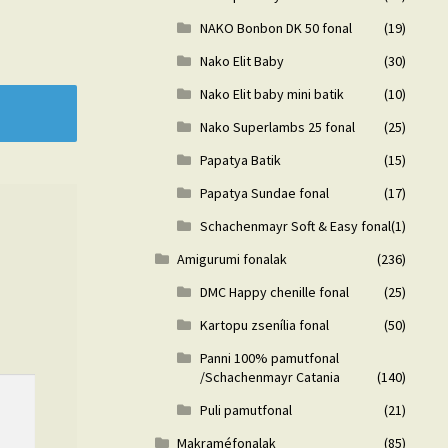
NAKO Bonbon DK 50 fonal
(19)
Nako Elit Baby
(30)
Nako Elit baby mini batik
(10)
Nako Superlambs 25 fonal
(25)
Papatya Batik
(15)
Papatya Sundae fonal
(17)
Schachenmayr Soft & Easy fonal
(1)
Amigurumi fonalak
(236)
DMC Happy chenille fonal
(25)
Kartopu zsenília fonal
(50)
Panni 100% pamutfonal
/Schachenmayr Catania
(140)
Puli pamutfonal
(21)
Makraméfonalak
(85)