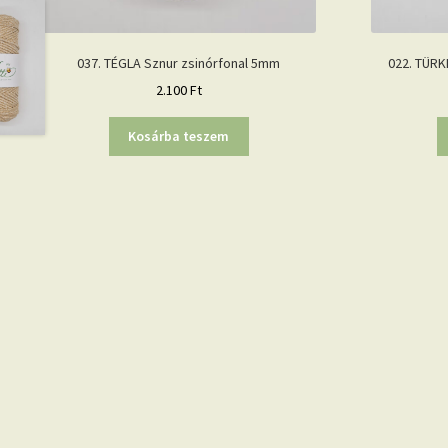
037. TÉGLA Sznur zsinórfonal 5mm
022. TÜRK
2.100
Ft
Kosárba teszem