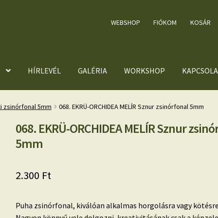
WEBSHOP
FIÓKOM
KOSÁR
HÍRLEVÉL
GALÉRIA
WORKSHOP
KAPCSOLA
ti zsinórfonal 5mm
068. EKRÜ-ORCHIDEA MELÍR Sznur zsinórfonal 5mm
068. EKRÜ-ORCHIDEA MELÍR Sznur zsinór
5mm
2.300
Ft
Puha zsinórfonal, kiválóan alkalmas horgolásra vagy kötésre
Nagyon könnyű vele dolgozni, kreativitásának csak a képzel