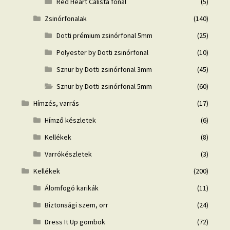
Red Heart Calista fonal
(5)
Zsinórfonalak
(140)
Dotti prémium zsinórfonal 5mm
(25)
Polyester by Dotti zsinórfonal
(10)
Sznur by Dotti zsinórfonal 3mm
(45)
Sznur by Dotti zsinórfonal 5mm
(60)
Hímzés, varrás
(17)
Hímző készletek
(6)
Kellékek
(8)
Varrókészletek
(3)
Kellékek
(200)
Álomfogó karikák
(11)
Biztonsági szem, orr
(24)
Dress It Up gombok
(72)