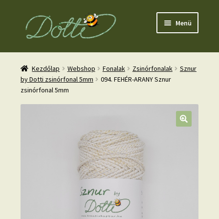
Ugrás
Kilépés
Menü
a
a
navigációhoz
tartalomba
Kezdőlap
Webshop
Fonalak
Zsinórfonalak
Sznur
by Dotti zsinórfonal 5mm
094. FEHÉR-ARANY Sznur
zsinórfonal 5mm
nd
u