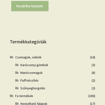
Kosárba teszem
Termékkategóriák
Csomagok, videók
(16)
Karácsonyi gömbök
(3)
Manócsomagok
(8)
Puff készítés
(2)
Szőnyeghorgolás
(2)
Fa termékek
(180)
Horgolható falapok
(17)