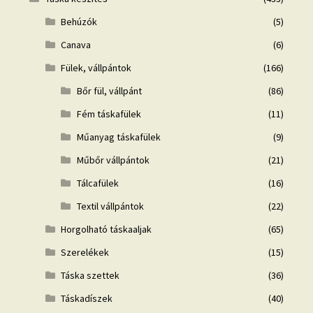
Behúzók
(5)
Canava
(6)
Fülek, vállpántok
(166)
Bőr fül, vállpánt
(86)
Fém táskafülek
(11)
Műanyag táskafülek
(9)
Műbőr vállpántok
(21)
Tálcafülek
(16)
Textil vállpántok
(22)
Horgolható táskaaljak
(65)
Szerelékek
(15)
Táska szettek
(36)
Táskadíszek
(40)