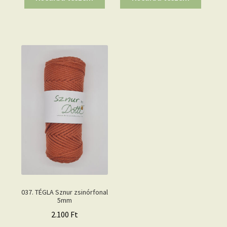
037. TÉGLA Sznur zsinórfonal
5mm
2.100
Ft