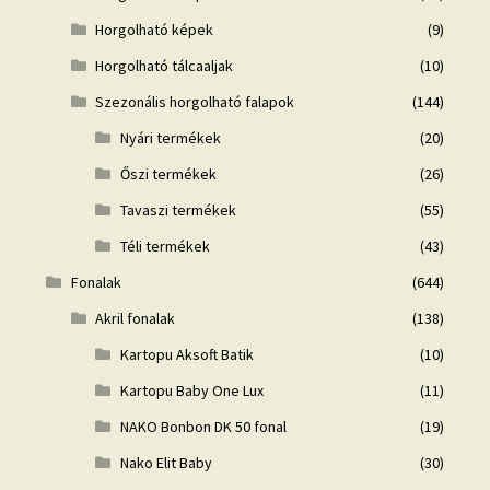
Horgolható képek
(9)
Horgolható tálcaaljak
(10)
Szezonális horgolható falapok
(144)
Nyári termékek
(20)
Őszi termékek
(26)
Tavaszi termékek
(55)
Téli termékek
(43)
Fonalak
(644)
Akril fonalak
(138)
Kartopu Aksoft Batik
(10)
Kartopu Baby One Lux
(11)
NAKO Bonbon DK 50 fonal
(19)
Nako Elit Baby
(30)