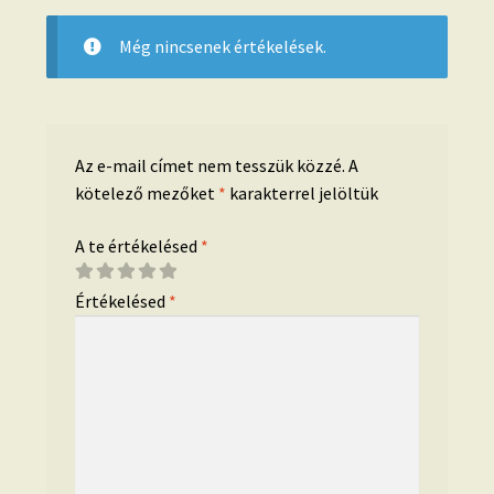
Még nincsenek értékelések.
Az e-mail címet nem tesszük közzé.
A
kötelező mezőket
*
karakterrel jelöltük
A te értékelésed
*
Értékelésed
*