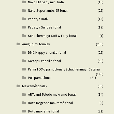
Nako Elit baby mini batik
(10)
Nako Superlambs 25 fonal
(25)
Papatya Batik
(15)
Papatya Sundae fonal
(17)
Schachenmayr Soft & Easy fonal
(1)
Amigurumi fonalak
(236)
DMC Happy chenille fonal
(25)
Kartopu zsenília fonal
(50)
Panni 100% pamutfonal /Schachenmayr Catania
(140)
Puli pamutfonal
(21)
Makraméfonalak
(85)
ARTLand Toledo makramé fonal
(14)
Dotti Degrade makramé fonal
(8)
Dotti makramé fonal
(31)