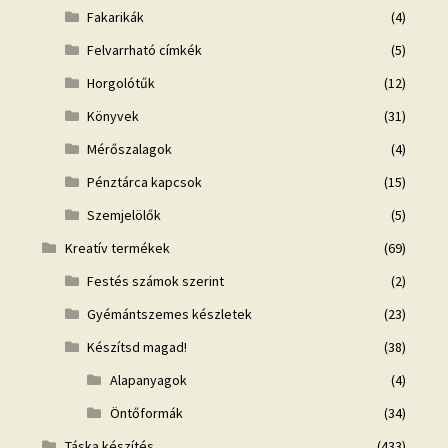
Fakarikák
(4)
Felvarrható címkék
(5)
Horgolótűk
(12)
Könyvek
(31)
Mérőszalagok
(4)
Pénztárca kapcsok
(15)
Szemjelölők
(5)
Kreatív termékek
(69)
Festés számok szerint
(2)
Gyémántszemes készletek
(23)
Készítsd magad!
(38)
Alapanyagok
(4)
Öntőformák
(34)
Táska készítés
(433)