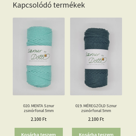
Kapcsolódó termékek
020. MENTA Sznur
019. MÉREGZÖLD Sznur
zsinórfonal 5mm
zsinórfonal 5mm
2.100
Ft
2.100
Ft
Kosárba teszem
Kosárba teszem