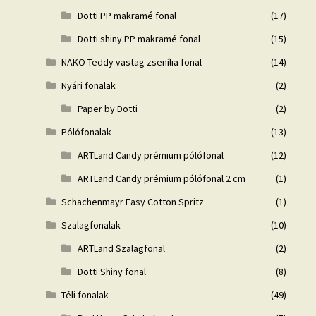
Dotti PP makramé fonal
(17)
Dotti shiny PP makramé fonal
(15)
NAKO Teddy vastag zsenília fonal
(14)
Nyári fonalak
(2)
Paper by Dotti
(2)
Pólófonalak
(13)
ARTLand Candy prémium pólófonal
(12)
ARTLand Candy prémium pólófonal 2 cm
(1)
Schachenmayr Easy Cotton Spritz
(1)
Szalagfonalak
(10)
ARTLand Szalagfonal
(2)
Dotti Shiny fonal
(8)
Téli fonalak
(49)