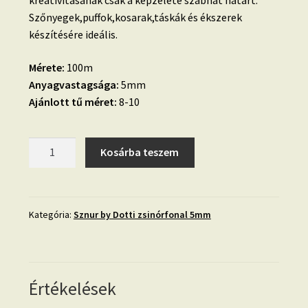
kreativitásának csak a képzelete szabhat határt.
Szőnyegek,puffok,kosarak,táskák és ékszerek
készítésére ideális.
Mérete:
100m
Anyagvastagsága:
5mm
Ajánlott tű méret:
8-10
094.
Kosárba teszem
FEHÉR-
ARANY
Sznur
zsinórfonal
Kategória:
Sznur by Dotti zsinórfonal 5mm
5mm
mennyiség
Értékelések