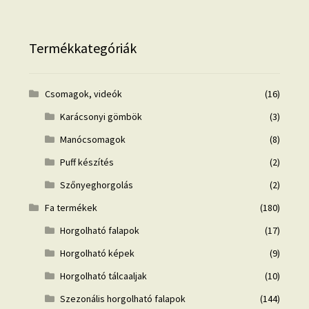
Termékkategóriák
Csomagok, videók
(16)
Karácsonyi gömbök
(3)
Manócsomagok
(8)
Puff készítés
(2)
Szőnyeghorgolás
(2)
Fa termékek
(180)
Horgolható falapok
(17)
Horgolható képek
(9)
Horgolható tálcaaljak
(10)
Szezonális horgolható falapok
(144)