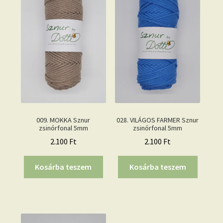
009. MOKKA Sznur
028. VILÁGOS FARMER Sznur
zsinórfonal 5mm
zsinórfonal 5mm
2.100
Ft
2.100
Ft
Kosárba teszem
Kosárba teszem