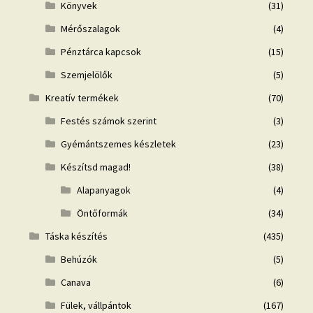
Könyvek
(31)
Mérőszalagok
(4)
Pénztárca kapcsok
(15)
Szemjelölők
(5)
Kreatív termékek
(70)
Festés számok szerint
(3)
Gyémántszemes készletek
(23)
Készítsd magad!
(38)
Alapanyagok
(4)
Öntőformák
(34)
Táska készítés
(435)
Behúzók
(5)
Canava
(6)
Fülek, vállpántok
(167)