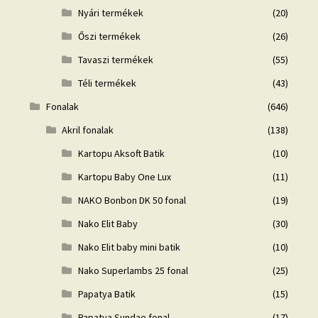
Nyári termékek
(20)
Őszi termékek
(26)
Tavaszi termékek
(55)
Téli termékek
(43)
Fonalak
(646)
Akril fonalak
(138)
Kartopu Aksoft Batik
(10)
Kartopu Baby One Lux
(11)
NAKO Bonbon DK 50 fonal
(19)
Nako Elit Baby
(30)
Nako Elit baby mini batik
(10)
Nako Superlambs 25 fonal
(25)
Papatya Batik
(15)
Papatya Sundae fonal
(17)