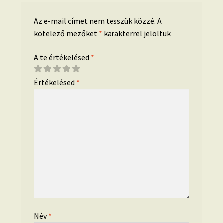
Az e-mail címet nem tesszük közzé.
A
kötelező mezőket
*
karakterrel jelöltük
A te értékelésed
*
Értékelésed
*
Név
*