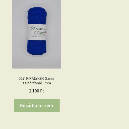
027. KIRÁLYKÉK Sznur
zsinórfonal 5mm
2.100
Ft
Kosárba teszem