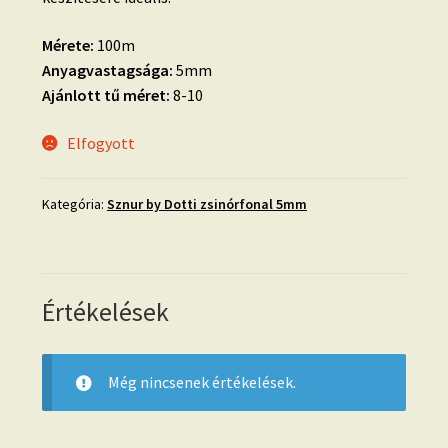
Mérete:
100m
Anyagvastagsága:
5mm
Ajánlott tű méret:
8-10
Elfogyott
Kategória:
Sznur by Dotti zsinórfonal 5mm
Értékelések
Még nincsenek értékelések.