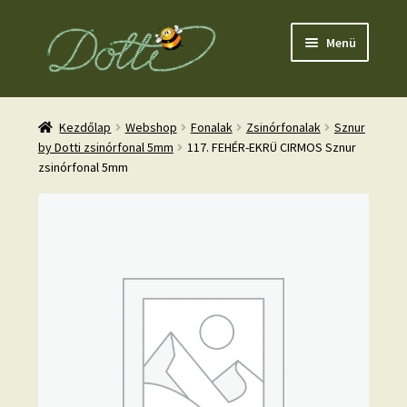
Ugrás
Kilépés
Menü
a
a
navigációhoz
tartalomba
Kezdőlap
Webshop
Fonalak
Zsinórfonalak
Sznur
by Dotti zsinórfonal 5mm
117. FEHÉR-EKRÜ CIRMOS Sznur
zsinórfonal 5mm
nd
u