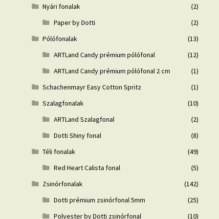
Nyári fonalak
(2)
Paper by Dotti
(2)
Pólófonalak
(13)
ARTLand Candy prémium pólófonal
(12)
ARTLand Candy prémium pólófonal 2 cm
(1)
Schachenmayr Easy Cotton Spritz
(1)
Szalagfonalak
(10)
ARTLand Szalagfonal
(2)
Dotti Shiny fonal
(8)
Téli fonalak
(49)
Red Heart Calista fonal
(5)
Zsinórfonalak
(142)
Dotti prémium zsinórfonal 5mm
(25)
Polyester by Dotti zsinórfonal
(10)