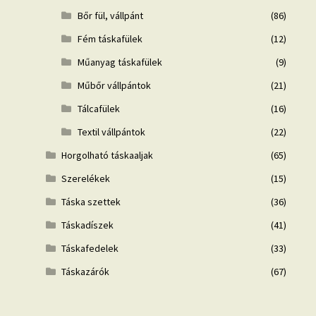
Bőr fül, vállpánt
(86)
Fém táskafülek
(12)
Műanyag táskafülek
(9)
Műbőr vállpántok
(21)
Tálcafülek
(16)
Textil vállpántok
(22)
Horgolható táskaaljak
(65)
Szerelékek
(15)
Táska szettek
(36)
Táskadíszek
(41)
Táskafedelek
(33)
Táskazárók
(67)