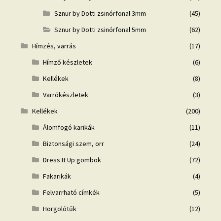
Sznur by Dotti zsinórfonal 3mm
(45)
Sznur by Dotti zsinórfonal 5mm
(62)
Hímzés, varrás
(17)
Hímző készletek
(6)
Kellékek
(8)
Varrókészletek
(3)
Kellékek
(200)
Álomfogó karikák
(11)
Biztonsági szem, orr
(24)
Dress It Up gombok
(72)
Fakarikák
(4)
Felvarrható címkék
(5)
Horgolótűk
(12)