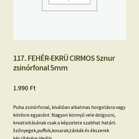
117. FEHÉR-EKRÜ CIRMOS Sznur
zsinórfonal 5mm
1.990
Ft
Puha zsinórfonal, kiválóan alkalmas horgolásra vagy
kötésre egyaránt. Nagyon könnyű vele dolgozni,
kreativitásának csak a képzelete szabhat határt.
Szőnyegek,puffok,kosarak,táskák és ékszerek
készítésére ideális.