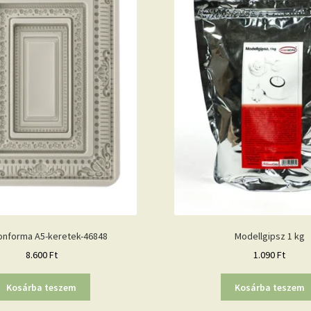
konforma A5-keretek-46848
Modellgipsz 1 kg
8.600
Ft
1.090
Ft
Kosárba teszem
Kosárba teszem