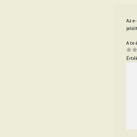
Az e
jelöl
A te
Érté