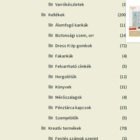
Varrókészletek
(3)
Kellékek
(200)
Álomfogó karikák
(11)
Biztonsági szem, orr
(24)
Dress It Up gombok
(72)
Fakarikák
(4)
Felvarrható címkék
(5)
Horgolótűk
(12)
Könyvek
(31)
Mérőszalagok
(4)
Pénztárca kapcsok
(15)
Szemjelölők
(5)
Kreatív termékek
(70)
Festés számok szerint
(3)