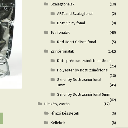
Szalagfonalak
(10)
ARTLand Szalagfonal
(2)
Dotti Shiny fonal
(8)
Téli fonalak
(49)
Red Heart Calista fonal
(5)
Zsinórfonalak
(142)
Dotti prémium zsinórfonal 5mm
(25)
Polyester by Dotti zsinórfonal
(10)
Sznur by Dotti zsinórfonal
3mm
(45)
Sznur by Dotti zsinórfonal 5mm
(62)
Hímzés, varrás
(17)
Hímző készletek
(6)
Kellékek
(8)