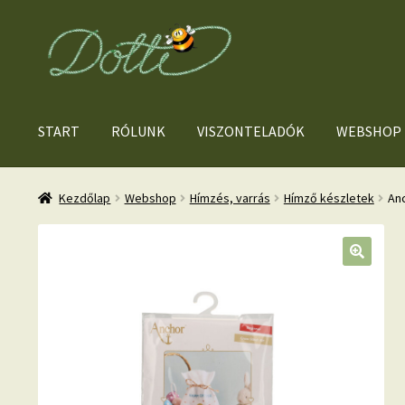
Ugrás
Kilépés
a
a
navigációhoz
tartalomba
START
RÓLUNK
VISZONTELADÓK
WEBSHOP
Kezdőlap
Webshop
Hímzés, varrás
Hímző készletek
Anc