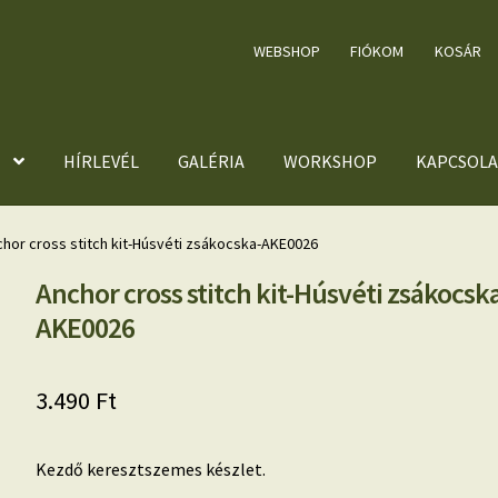
WEBSHOP
FIÓKOM
KOSÁR
HÍRLEVÉL
GALÉRIA
WORKSHOP
KAPCSOLA
hor cross stitch kit-Húsvéti zsákocska-AKE0026
Anchor cross stitch kit-Húsvéti zsákocsk
AKE0026
3.490
Ft
Kezdő keresztszemes készlet.