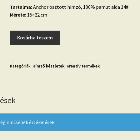
Tartalma:
Anchor osztott hímző, 100% pamut aida 14#
Mérete:
15×22 cm
Anchor
Kosárba teszem
cross
stitch
kit-
Húsvéti
Kategóriák:
Hímző készletek
,
Kreatív termékek
zsákocska-
AKE0026
mennyiség
lések
ég nincsenek értékelések.