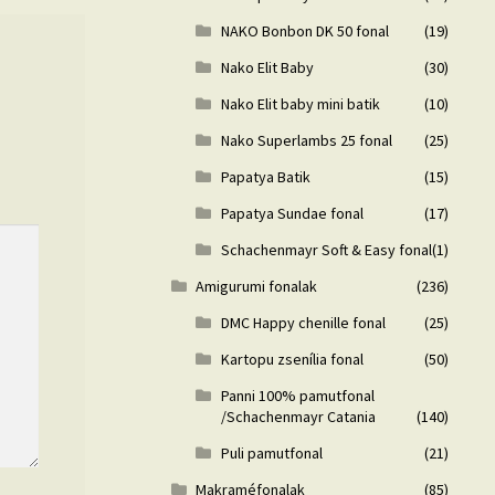
NAKO Bonbon DK 50 fonal
(19)
Nako Elit Baby
(30)
Nako Elit baby mini batik
(10)
Nako Superlambs 25 fonal
(25)
Papatya Batik
(15)
Papatya Sundae fonal
(17)
Schachenmayr Soft & Easy fonal
(1)
Amigurumi fonalak
(236)
DMC Happy chenille fonal
(25)
Kartopu zsenília fonal
(50)
Panni 100% pamutfonal
/Schachenmayr Catania
(140)
Puli pamutfonal
(21)
Makraméfonalak
(85)