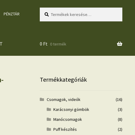
Keresés
Keresés
PÉNZTÁR
a
következőre:
T
0
Ft
0 termék
a-
Termékkategóriák
Csomagok, videók
(16)
Karácsonyi gömbök
(3)
Manócsomagok
(8)
Puff készítés
(2)