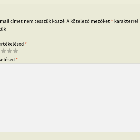
-mail címet nem tesszük közzé.
A kötelező mezőket
*
karakterrel
tük
 értékelésed
*
kelésed
*