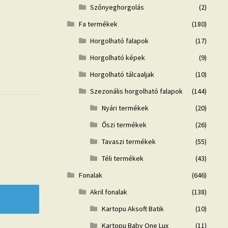
Szőnyeghorgolás
(2)
Fa termékek
(180)
Horgolható falapok
(17)
Horgolható képek
(9)
Horgolható tálcaaljak
(10)
Szezonális horgolható falapok
(144)
Nyári termékek
(20)
Őszi termékek
(26)
Tavaszi termékek
(55)
Téli termékek
(43)
Fonalak
(646)
Akril fonalak
(138)
Kartopu Aksoft Batik
(10)
Kartopu Baby One Lux
(11)