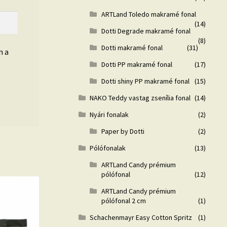
ARTLand Toledo makramé fonal
(14)
Dotti Degrade makramé fonal
(8)
Dotti makramé fonal
(31)
n a
Dotti PP makramé fonal
(17)
Dotti shiny PP makramé fonal
(15)
NAKO Teddy vastag zsenília fonal
(14)
Nyári fonalak
(2)
Paper by Dotti
(2)
Pólófonalak
(13)
ARTLand Candy prémium
pólófonal
(12)
ARTLand Candy prémium
pólófonal 2 cm
(1)
Schachenmayr Easy Cotton Spritz
(1)