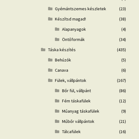
Gyémántszemes készletek
(23)
Készítsd magad!
(38)
Alapanyagok
(4)
Öntőformák
(34)
Táska készítés
(435)
Behúzók
(5)
Canava
(6)
Fülek, vállpántok
(167)
Bőr fül, vállpánt
(86)
Fém táskafülek
(12)
Műanyag táskafülek
(9)
Műbőr vállpántok
(21)
Tálcafülek
(16)