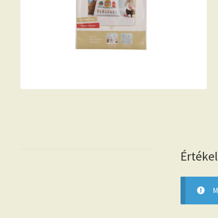
Értéke
M