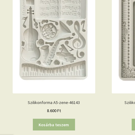
Szilikonforma A5-zene-46143
Szili
8.600
Ft
Kosárba teszem