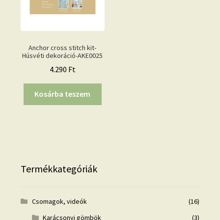
Anchor cross stitch kit-
Húsvéti dekoráció-AKE0025
4.290
Ft
Kosárba teszem
Termékkategóriák
Csomagok, videók
(16)
Karácsonyi gömbök
(3)