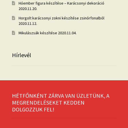
Hóember figura készítése – Karácsonyi dekoráció
2020.11.20.
Horgolt karácsonyi zokni készítése zsinórfonalból
2020.11.12.
Mikulászsák készítése
2020.11.04.
Hírlevél
HÉTFŐNKÉNT ZÁRVA VAN ÜZLETÜNK, A
MEGRENDELÉSEKET KEDDEN
DOLGOZZUK FEL!