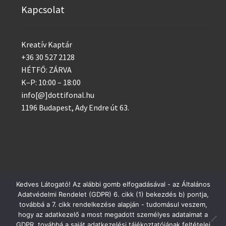
Kapcsolat
Kreatív Kaptár
+36 30 527 2128
HÉTFŐ: ZÁRVA
K–P: 10:00 – 18:00
info[@]dottifonal.hu
1196 Budapest, Ady Endre út 63.
Kedves Látogató! Az alábbi gomb elfogadásával - az Általános
© 2014 - 2023 Kreatív Kaptár
Adatvédelmi Rendelet (GDPR) 6. cikk (1) bekezdés b) pontja,
Postai csomagküldés szerdánként, GLS minden nap!
továbbá a 7. cikk rendelkezése alapján - tudomásul veszem,
Adatvédelem
hogy az adatkezelő a most megadott személyes adataimat a
Bezárás
GDPR, továbbá a saját adatkezelési tájékoztatójának feltételei