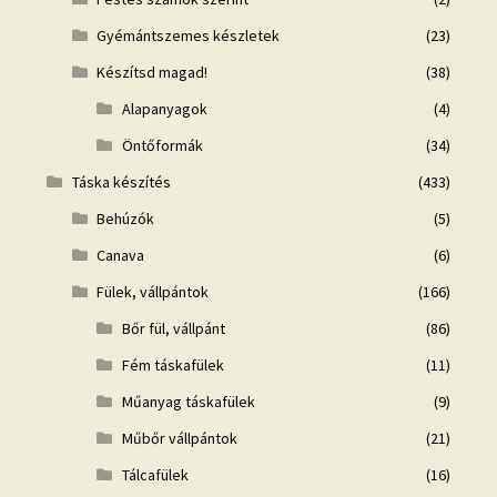
Gyémántszemes készletek
(23)
Készítsd magad!
(38)
Alapanyagok
(4)
Öntőformák
(34)
Táska készítés
(433)
Behúzók
(5)
Canava
(6)
Fülek, vállpántok
(166)
Bőr fül, vállpánt
(86)
Fém táskafülek
(11)
Műanyag táskafülek
(9)
Műbőr vállpántok
(21)
Tálcafülek
(16)