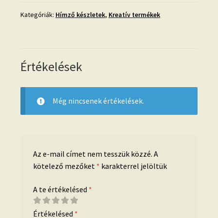
Kategóriák:
Hímző készletek
,
Kreatív termékek
Értékelések
Még nincsenek értékelések.
Az e-mail címet nem tesszük közzé.
A
kötelező mezőket
*
karakterrel jelöltük
A te értékelésed
*
Értékelésed
*