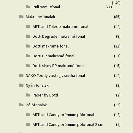
(140)
Puli pamutfonal
(21)
Makraméfonalak
(85)
ARTLand Toledo makramé fonal
(14)
Dotti Degrade makramé fonal
(8)
Dotti makramé fonal
(31)
Dotti PP makramé fonal
(17)
Dotti shiny PP makramé fonal
(15)
NAKO Teddy vastag zsenília fonal
(14)
Nyári fonalak
(2)
Paper by Dotti
(2)
Pólófonalak
(13)
ARTLand Candy prémium pólófonal
(12)
ARTLand Candy prémium pólófonal 2 cm
(1)