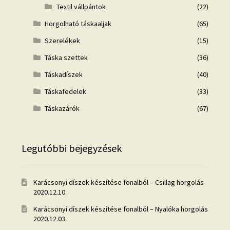
Textil vállpántok
(22)
Horgolható táskaaljak
(65)
Szerelékek
(15)
Táska szettek
(36)
Táskadíszek
(40)
Táskafedelek
(33)
Táskazárók
(67)
Legutóbbi bejegyzések
Karácsonyi díszek készítése fonalból – Csillag horgolás
2020.12.10.
Karácsonyi díszek készítése fonalból – Nyalóka horgolás
2020.12.03.