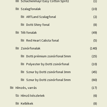
Schachenmayr Easy Cotton Spritz
(1)
Szalagfonalak
(10)
ARTLand Szalagfonal
(2)
Dotti Shiny fonal
(8)
Téli fonalak
(49)
Red Heart Calista fonal
(5)
Zsinórfonalak
(140)
Dotti prémium zsinórfonal 5mm
(25)
Polyester by Dotti zsinórfonal
(10)
Sznur by Dotti zsinórfonal 3mm
(45)
Sznur by Dotti zsinórfonal 5mm
(60)
Hímzés, varrás
(17)
Hímző készletek
(6)
Kellékek
(8)