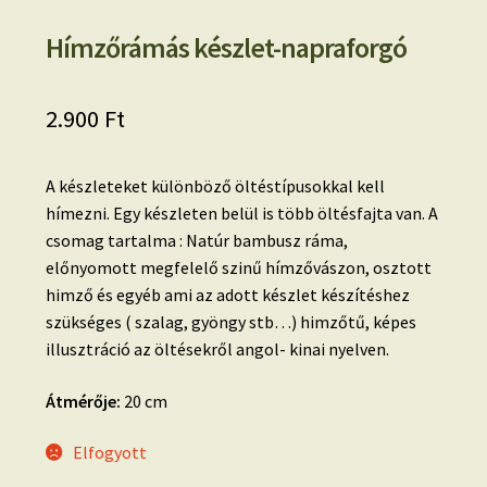
Hímzőrámás készlet-napraforgó
2.900
Ft
A készleteket különböző öltéstípusokkal kell
hímezni. Egy készleten belül is több öltésfajta van. A
csomag tartalma : Natúr bambusz ráma,
előnyomott megfelelő szinű hímzővászon, osztott
himző és egyéb ami az adott készlet készítéshez
szükséges ( szalag, gyöngy stb…) himzőtű, képes
illusztráció az öltésekről angol- kinai nyelven.
Átmérője:
20 cm
Elfogyott