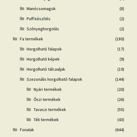
Manócsomagok
(8)
Puff készítés
(2)
Szőnyeghorgolás
(2)
Fa termékek
(180)
Horgolható falapok
(17)
Horgolható képek
(9)
Horgolható tálcaaljak
(10)
Szezonális horgolható falapok
(144)
Nyári termékek
(20)
Őszi termékek
(26)
Tavaszi termékek
(55)
Téli termékek
(43)
Fonalak
(644)