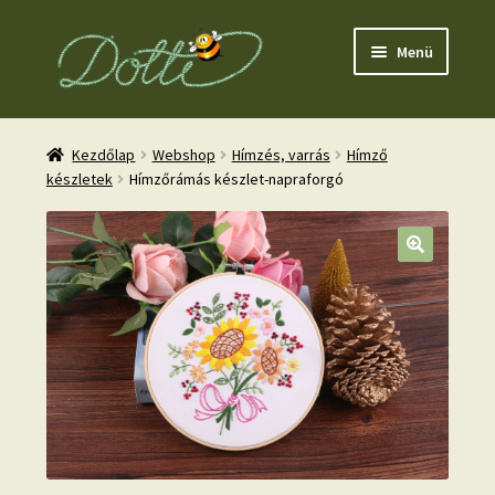
Ugrás
Kilépés
Menü
a
a
navigációhoz
tartalomba
Kezdőlap
Webshop
Hímzés, varrás
Hímző
készletek
Hímzőrámás készlet-napraforgó
nd
u