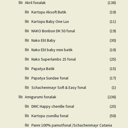
Akril fonalak
(138)
Kartopu Aksoft Batik
(10)
Kartopu Baby One Lux
(11)
NAKO Bonbon DK 50 fonal
(19)
Nako Elit Baby
(30)
Nako Elit baby mini batik
(10)
Nako Superlambs 25 fonal
(25)
Papatya Batik
(15)
Papatya Sundae fonal
(17)
Schachenmayr Soft & Easy fonal
(1)
Amigurumi fonalak
(236)
DMC Happy chenille fonal
(25)
Kartopu zsenília fonal
(50)
Panni 100% pamutfonal /Schachenmayr Catania