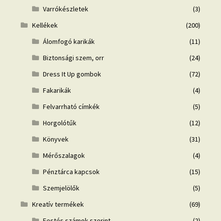
Varrókészletek
(3)
Kellékek
(200)
Álomfogó karikák
(11)
Biztonsági szem, orr
(24)
Dress It Up gombok
(72)
Fakarikák
(4)
Felvarrható címkék
(5)
Horgolótűk
(12)
Könyvek
(31)
Mérőszalagok
(4)
Pénztárca kapcsok
(15)
Szemjelölők
(5)
Kreatív termékek
(69)
Festés számok szerint
(2)