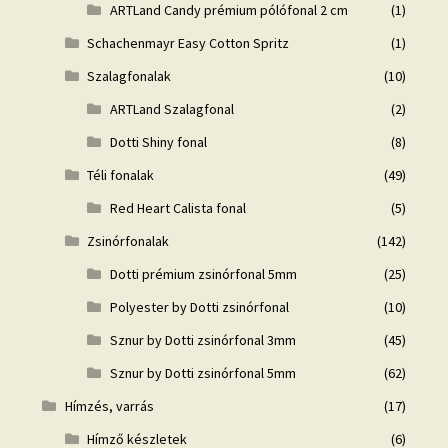
ARTLand Candy prémium pólófonal 2 cm
(1)
Schachenmayr Easy Cotton Spritz
(1)
Szalagfonalak
(10)
ARTLand Szalagfonal
(2)
Dotti Shiny fonal
(8)
Téli fonalak
(49)
Red Heart Calista fonal
(5)
Zsinórfonalak
(142)
Dotti prémium zsinórfonal 5mm
(25)
Polyester by Dotti zsinórfonal
(10)
Sznur by Dotti zsinórfonal 3mm
(45)
Sznur by Dotti zsinórfonal 5mm
(62)
Hímzés, varrás
(17)
Hímző készletek
(6)