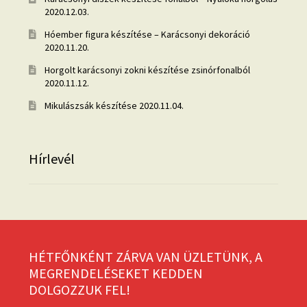
2020.12.03.
Hóember figura készítése – Karácsonyi dekoráció
2020.11.20.
Horgolt karácsonyi zokni készítése zsinórfonalból
2020.11.12.
Mikulászsák készítése
2020.11.04.
Hírlevél
HÉTFŐNKÉNT ZÁRVA VAN ÜZLETÜNK, A
MEGRENDELÉSEKET KEDDEN
DOLGOZZUK FEL!