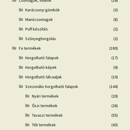
Csomagok, videók
(16)
Karácsonyi gömbök
(3)
Manócsomagok
(8)
Puff készítés
(2)
Szőnyeghorgolás
(2)
Fa termékek
(180)
Horgolható falapok
(17)
Horgolható képek
(9)
Horgolható tálcaaljak
(10)
Szezonális horgolható falapok
(144)
Nyári termékek
(20)
Őszi termékek
(26)
Tavaszi termékek
(55)
Téli termékek
(43)