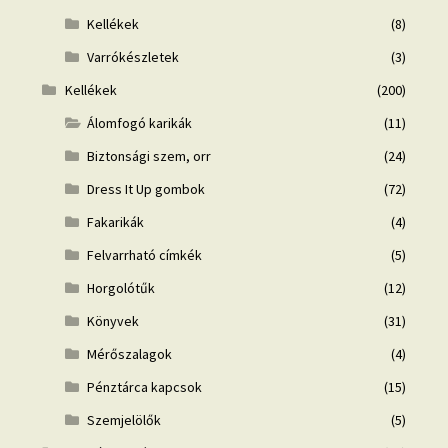
Kellékek
(8)
Varrókészletek
(3)
Kellékek
(200)
Álomfogó karikák
(11)
Biztonsági szem, orr
(24)
Dress It Up gombok
(72)
Fakarikák
(4)
Felvarrható címkék
(5)
Horgolótűk
(12)
Könyvek
(31)
Mérőszalagok
(4)
Pénztárca kapcsok
(15)
Szemjelölők
(5)