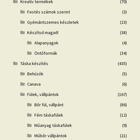
Kreatív termékek
(70)
Festés számok szerint
(3)
Gyémántszemes készletek
(23)
Készítsd magad!
(38)
Alapanyagok
(4)
Öntőformák
(34)
Táska készítés
(435)
Behúzók
(5)
Canava
(6)
Fülek, vállpántok
(167)
Bőr fül, vállpánt
(86)
Fém táskafülek
(12)
Műanyag táskafülek
(9)
Műbőr vállpántok
(21)