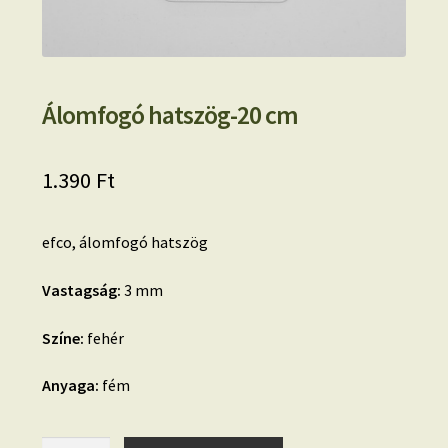
Álomfogó hatszög-20 cm
1.390
Ft
efco, álomfogó hatszög
Vastagság:
3 mm
Színe:
fehér
Anyaga:
fém
Álomfogó