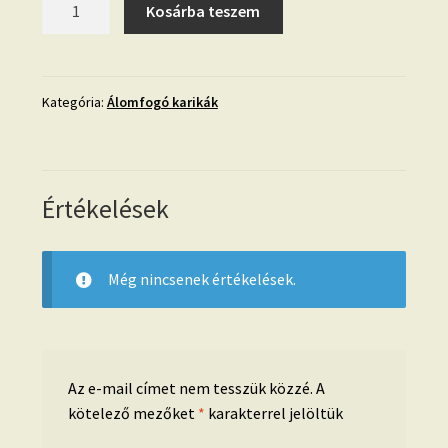
Kosárba teszem
hatszög-
20
cm
mennyiség
Kategória:
Álomfogó karikák
Értékelések
Még nincsenek értékelések.
Az e-mail címet nem tesszük közzé.
A
kötelező mezőket
*
karakterrel jelöltük