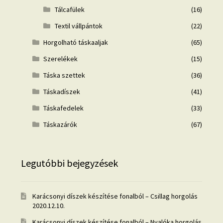
Tálcafülek
(16)
Textil vállpántok
(22)
Horgolható táskaaljak
(65)
Szerelékek
(15)
Táska szettek
(36)
Táskadíszek
(41)
Táskafedelek
(33)
Táskazárók
(67)
Legutóbbi bejegyzések
Karácsonyi díszek készítése fonalból – Csillag horgolás
2020.12.10.
Karácsonyi díszek készítése fonalból – Nyalóka horgolás