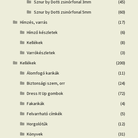
Sznur by Dotti zsinórfonal 3mm
(45)
Sznur by Dotti zsinórfonal 5mm
(60)
Hímzés, varrás
(17)
Hímző készletek
(6)
Kellékek
(8)
Varrókészletek
(3)
Kellékek
(200)
Álomfogó karikák
(11)
Biztonsági szem, orr
(24)
Dress It Up gombok
(72)
Fakarikák
(4)
Felvarrható címkék
(5)
Horgolótűk
(12)
Könyvek
(31)