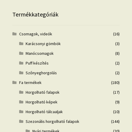
Termékkategóriák
Csomagok, videók
(16)
Karácsonyi gömbök
(3)
Manócsomagok
(8)
Puff készítés
(2)
Szőnyeghorgolás
(2)
Fa termékek
(180)
Horgolható falapok
(17)
Horgolható képek
(9)
Horgolható tálcaaljak
(10)
Szezonális horgolható falapok
(144)
Nyári termékek
(20)