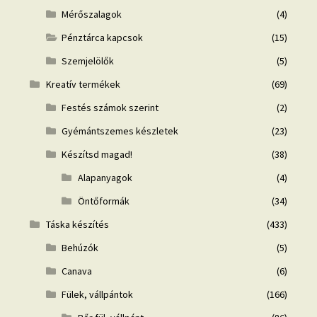
Mérőszalagok
(4)
Pénztárca kapcsok
(15)
Szemjelölők
(5)
Kreatív termékek
(69)
Festés számok szerint
(2)
Gyémántszemes készletek
(23)
Készítsd magad!
(38)
Alapanyagok
(4)
Öntőformák
(34)
Táska készítés
(433)
Behúzók
(5)
Canava
(6)
Fülek, vállpántok
(166)