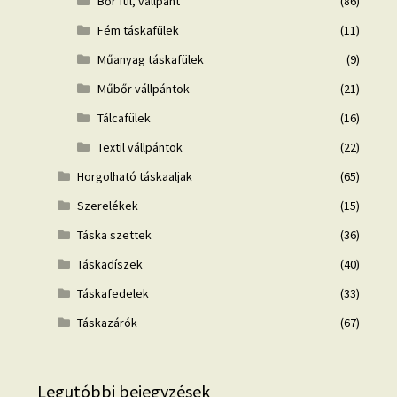
Bőr fül, vállpánt
(86)
Fém táskafülek
(11)
Műanyag táskafülek
(9)
Műbőr vállpántok
(21)
Tálcafülek
(16)
Textil vállpántok
(22)
Horgolható táskaaljak
(65)
Szerelékek
(15)
Táska szettek
(36)
Táskadíszek
(40)
Táskafedelek
(33)
Táskazárók
(67)
Legutóbbi bejegyzések