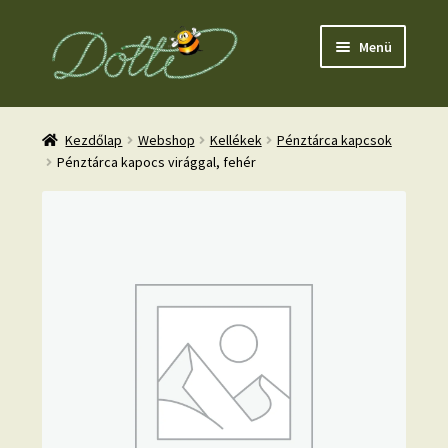
Ugrás
Kilépés
Menü
a
a
navigációhoz
tartalomba
Kezdőlap
Webshop
Kellékek
Pénztárca kapcsok
Pénztárca kapocs virággal, fehér
nd
u