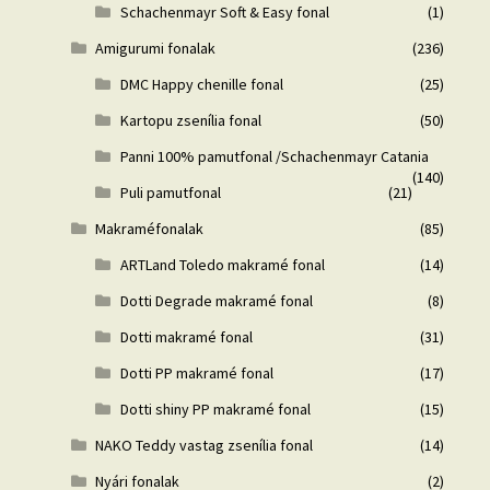
Schachenmayr Soft & Easy fonal
(1)
Amigurumi fonalak
(236)
DMC Happy chenille fonal
(25)
Kartopu zsenília fonal
(50)
Panni 100% pamutfonal /Schachenmayr Catania
(140)
Puli pamutfonal
(21)
Makraméfonalak
(85)
ARTLand Toledo makramé fonal
(14)
Dotti Degrade makramé fonal
(8)
Dotti makramé fonal
(31)
Dotti PP makramé fonal
(17)
Dotti shiny PP makramé fonal
(15)
NAKO Teddy vastag zsenília fonal
(14)
Nyári fonalak
(2)