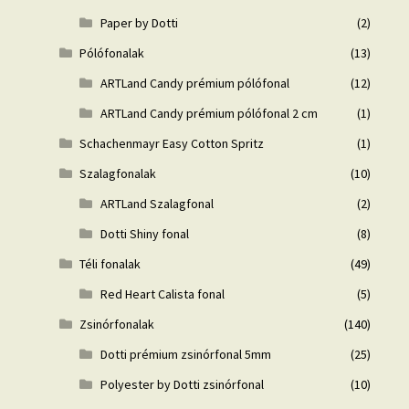
Paper by Dotti
(2)
Pólófonalak
(13)
ARTLand Candy prémium pólófonal
(12)
ARTLand Candy prémium pólófonal 2 cm
(1)
Schachenmayr Easy Cotton Spritz
(1)
Szalagfonalak
(10)
ARTLand Szalagfonal
(2)
Dotti Shiny fonal
(8)
Téli fonalak
(49)
Red Heart Calista fonal
(5)
Zsinórfonalak
(140)
Dotti prémium zsinórfonal 5mm
(25)
Polyester by Dotti zsinórfonal
(10)