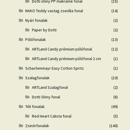
Dotti shiny PP makramé fonal
(15)
NAKO Teddy vastag zsenília fonal
(14)
Nyári fonalak
(2)
Paper by Dotti
(2)
Pólófonalak
(13)
ARTLand Candy prémium pólófonal
(12)
ARTLand Candy prémium pólófonal 2 cm
(1)
Schachenmayr Easy Cotton Spritz
(1)
Szalagfonalak
(10)
ARTLand Szalagfonal
(2)
Dotti Shiny fonal
(8)
Téli fonalak
(49)
Red Heart Calista fonal
(5)
Zsinórfonalak
(140)