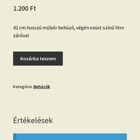
1.200
Ft
42 cm hosszú műbőr behúzó, végén ezüst színű fém
záróval
Táskabehúzó,
Kosárba teszem
piros,
műbőr
mennyiség
Kategória:
Behúzók
Értékelések