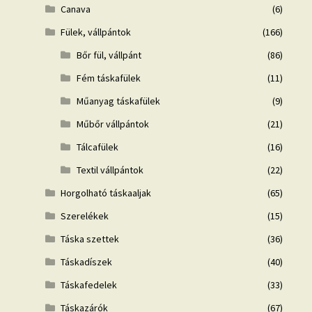
Canava
(6)
Fülek, vállpántok
(166)
Bőr fül, vállpánt
(86)
Fém táskafülek
(11)
Műanyag táskafülek
(9)
Műbőr vállpántok
(21)
Tálcafülek
(16)
Textil vállpántok
(22)
Horgolható táskaaljak
(65)
Szerelékek
(15)
Táska szettek
(36)
Táskadíszek
(40)
Táskafedelek
(33)
Táskazárók
(67)