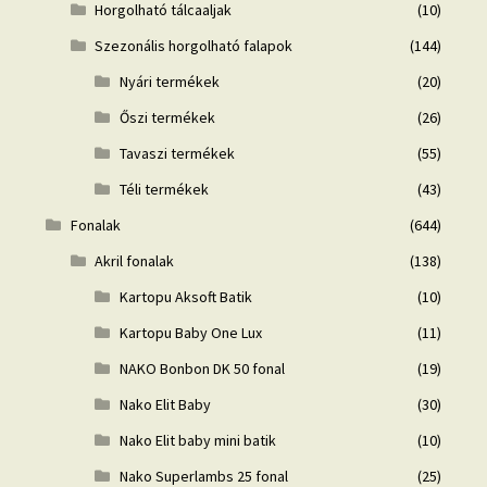
Horgolható tálcaaljak
(10)
Szezonális horgolható falapok
(144)
Nyári termékek
(20)
Őszi termékek
(26)
Tavaszi termékek
(55)
Téli termékek
(43)
Fonalak
(644)
Akril fonalak
(138)
Kartopu Aksoft Batik
(10)
Kartopu Baby One Lux
(11)
NAKO Bonbon DK 50 fonal
(19)
Nako Elit Baby
(30)
Nako Elit baby mini batik
(10)
Nako Superlambs 25 fonal
(25)