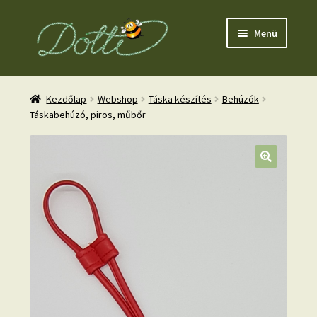
Ugrás
Kilépés
Menü
a
a
navigációhoz
tartalomba
Kezdőlap
Webshop
Táska készítés
Behúzók
Táskabehúzó, piros, műbőr
nd
u