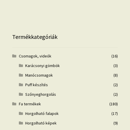
Termékkategóriák
Csomagok, videók
(16)
Karácsonyi gömbök
(3)
Manócsomagok
(8)
Puff készítés
(2)
Szőnyeghorgolás
(2)
Fa termékek
(180)
Horgolható falapok
(17)
Horgolható képek
(9)