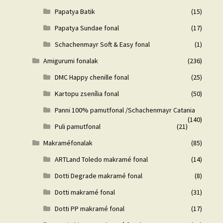
Papatya Batik
(15)
Papatya Sundae fonal
(17)
Schachenmayr Soft & Easy fonal
(1)
Amigurumi fonalak
(236)
DMC Happy chenille fonal
(25)
Kartopu zsenília fonal
(50)
Panni 100% pamutfonal /Schachenmayr Catania
(140)
Puli pamutfonal
(21)
Makraméfonalak
(85)
ARTLand Toledo makramé fonal
(14)
Dotti Degrade makramé fonal
(8)
Dotti makramé fonal
(31)
Dotti PP makramé fonal
(17)