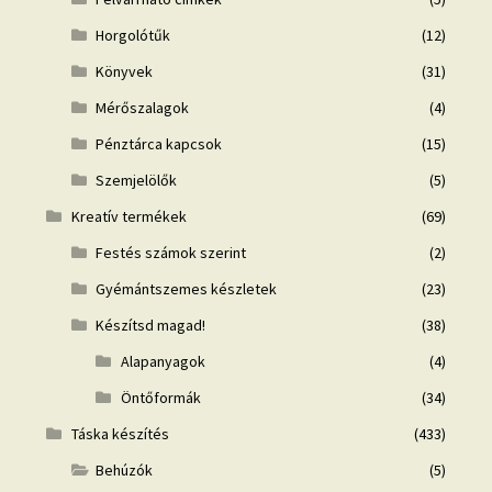
Horgolótűk
(12)
Könyvek
(31)
Mérőszalagok
(4)
Pénztárca kapcsok
(15)
Szemjelölők
(5)
Kreatív termékek
(69)
Festés számok szerint
(2)
Gyémántszemes készletek
(23)
Készítsd magad!
(38)
Alapanyagok
(4)
Öntőformák
(34)
Táska készítés
(433)
Behúzók
(5)