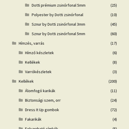
Dotti prémium zsinórfonal 5mm
(25)
Polyester by Dotti zsinórfonal
(10)
Sznur by Dotti zsinórfonal 3mm
(45)
Sznur by Dotti zsinórfonal 5mm
(60)
Hímzés, varrás
(17)
Hímző készletek
(6)
Kellékek
(8)
Varrókészletek
(3)
Kellékek
(200)
Álomfogó karikák
(11)
Biztonsági szem, orr
(24)
Dress It Up gombok
(72)
Fakarikák
(4)
Felvarrható címkék
(5)