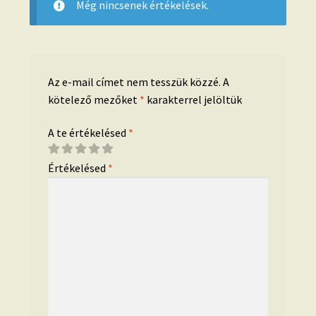
Még nincsenek értékelések.
Az e-mail címet nem tesszük közzé.
A
kötelező mezőket
*
karakterrel jelöltük
A te értékelésed
*
Értékelésed
*