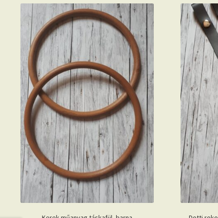
Kerek műanyag táskafül- barna
Dotti roko