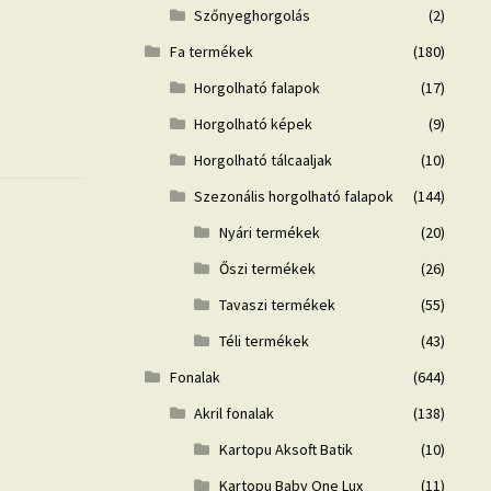
Szőnyeghorgolás
(2)
Fa termékek
(180)
Horgolható falapok
(17)
Horgolható képek
(9)
Horgolható tálcaaljak
(10)
Szezonális horgolható falapok
(144)
Nyári termékek
(20)
Őszi termékek
(26)
Tavaszi termékek
(55)
Téli termékek
(43)
Fonalak
(644)
Akril fonalak
(138)
Kartopu Aksoft Batik
(10)
Kartopu Baby One Lux
(11)