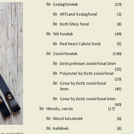
Szalagfonalak
(10)
ARTLand Szalagfonal
(2)
Dotti Shiny fonal
(8)
Téli fonalak
(49)
Red Heart Calista fonal
(5)
Zsinórfonalak
(140)
Dotti prémium zsinórfonal 5mm
(25)
Polyester by Dotti zsinórfonal
(10)
Sznur by Dotti zsinórfonal
3mm
(45)
Sznur by Dotti zsinórfonal 5mm
(60)
Hímzés, varrás
(17)
Hímző készletek
(6)
Kellékek
(8)
an, patenttal