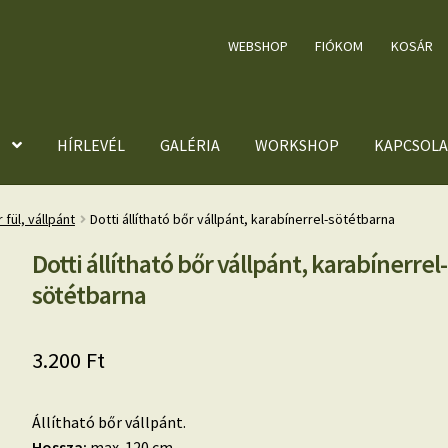
WEBSHOP
FIÓKOM
KOSÁR
HÍRLEVÉL
GALÉRIA
WORKSHOP
KAPCSOLA
 fül, vállpánt
Dotti állítható bőr vállpánt, karabínerrel-sötétbarna
Dotti állítható bőr vállpánt, karabínerrel-
sötétbarna
3.200
Ft
Állítható bőr vállpánt.
Hossza:
max. 120 cm