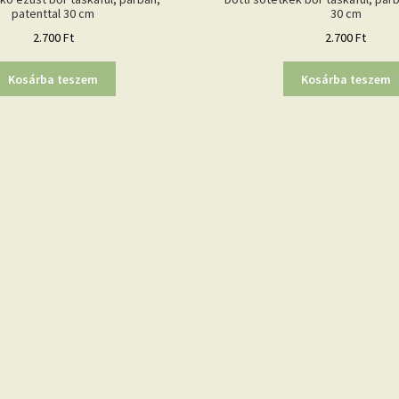
patenttal 30 cm
30 cm
2.700
Ft
2.700
Ft
Kosárba teszem
Kosárba teszem