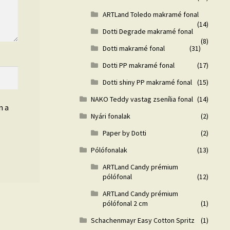
ARTLand Toledo makramé fonal
(14)
Dotti Degrade makramé fonal
(8)
Dotti makramé fonal
(31)
Dotti PP makramé fonal
(17)
Dotti shiny PP makramé fonal
(15)
NAKO Teddy vastag zsenília fonal
(14)
n a
Nyári fonalak
(2)
Paper by Dotti
(2)
Pólófonalak
(13)
ARTLand Candy prémium
pólófonal
(12)
ARTLand Candy prémium
pólófonal 2 cm
(1)
Schachenmayr Easy Cotton Spritz
(1)