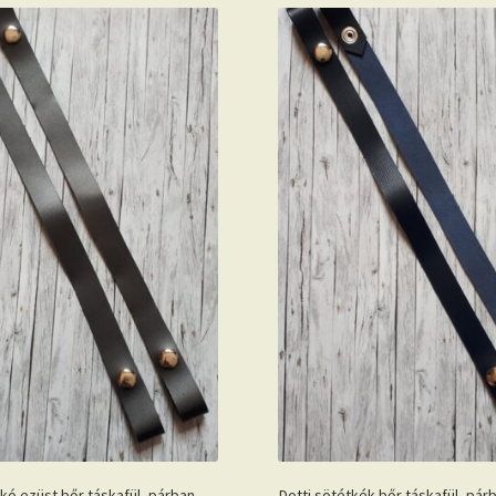
kó ezüst bőr táskafül, párban,
Dotti sötétkék bőr táskafül, párb