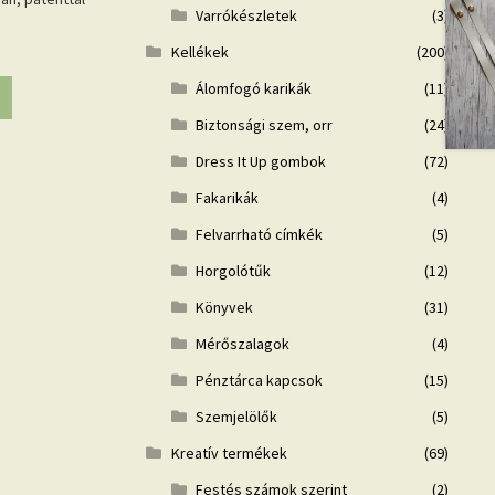
Varrókészletek
(3)
Kellékek
(200)
Álomfogó karikák
(11)
Biztonsági szem, orr
(24)
Dress It Up gombok
(72)
Fakarikák
(4)
Felvarrható címkék
(5)
Horgolótűk
(12)
Könyvek
(31)
Mérőszalagok
(4)
Pénztárca kapcsok
(15)
Szemjelölők
(5)
Kreatív termékek
(69)
Festés számok szerint
(2)