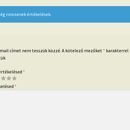
ég nincsenek értékelések.
-mail címet nem tesszük közzé.
A kötelező mezőket
*
karakterrel
tük
 értékelésed
*
kelésed
*