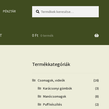
Keresés
Keresés
PÉNZTÁR
a
következőre:
T
0
Ft
0 termék
Termékkategóriák
Csomagok, videók
(16)
Karácsonyi gömbök
(3)
Manócsomagok
(8)
Puff készítés
(2)