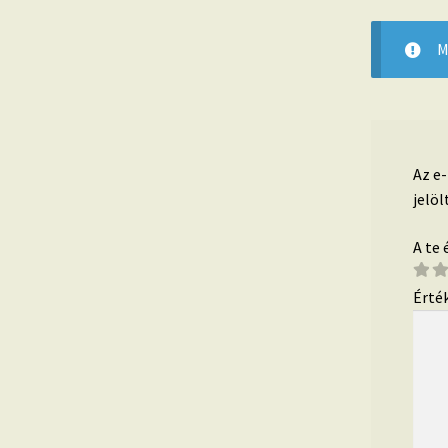
M
Az e
jelöl
A te
Érté