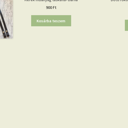
900
Ft
Kosárba teszem