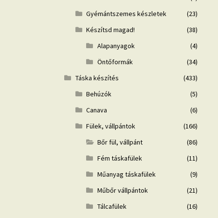
Gyémántszemes készletek
(23)
Készítsd magad!
(38)
Alapanyagok
(4)
Öntőformák
(34)
Táska készítés
(433)
Behúzók
(5)
Canava
(6)
Fülek, vállpántok
(166)
Bőr fül, vállpánt
(86)
Fém táskafülek
(11)
Műanyag táskafülek
(9)
Műbőr vállpántok
(21)
Tálcafülek
(16)