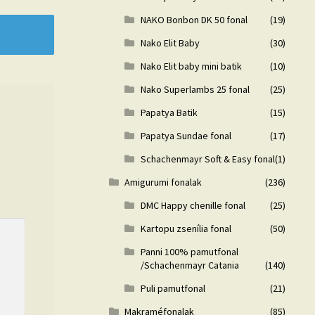
NAKO Bonbon DK 50 fonal
(19)
Nako Elit Baby
(30)
Nako Elit baby mini batik
(10)
Nako Superlambs 25 fonal
(25)
Papatya Batik
(15)
Papatya Sundae fonal
(17)
Schachenmayr Soft & Easy fonal
(1)
Amigurumi fonalak
(236)
DMC Happy chenille fonal
(25)
Kartopu zsenília fonal
(50)
Panni 100% pamutfonal
/Schachenmayr Catania
(140)
Puli pamutfonal
(21)
Makraméfonalak
(85)