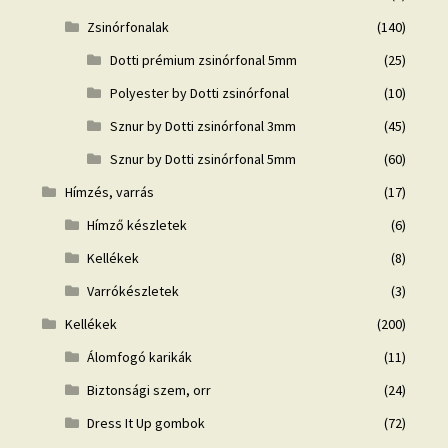
Zsinórfonalak
(140)
Dotti prémium zsinórfonal 5mm
(25)
Polyester by Dotti zsinórfonal
(10)
Sznur by Dotti zsinórfonal 3mm
(45)
Sznur by Dotti zsinórfonal 5mm
(60)
Hímzés, varrás
(17)
Hímző készletek
(6)
Kellékek
(8)
Varrókészletek
(3)
Kellékek
(200)
Álomfogó karikák
(11)
Biztonsági szem, orr
(24)
Dress It Up gombok
(72)