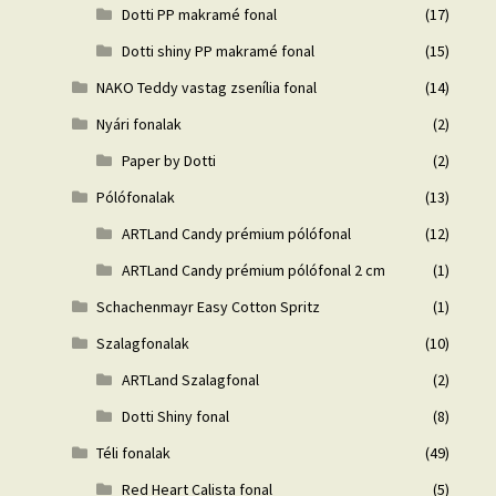
Dotti PP makramé fonal
(17)
Dotti shiny PP makramé fonal
(15)
NAKO Teddy vastag zsenília fonal
(14)
Nyári fonalak
(2)
Paper by Dotti
(2)
Pólófonalak
(13)
ARTLand Candy prémium pólófonal
(12)
ARTLand Candy prémium pólófonal 2 cm
(1)
Schachenmayr Easy Cotton Spritz
(1)
Szalagfonalak
(10)
ARTLand Szalagfonal
(2)
Dotti Shiny fonal
(8)
Téli fonalak
(49)
Red Heart Calista fonal
(5)