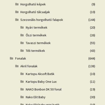
Horgolható képek
(9)
Horgolható tálcaaljak
(10)
Szezonális horgolható falapok
(144)
Nyári termékek
(20)
Őszi termékek
(26)
Tavaszi termékek
(55)
Téli termékek
(43)
Fonalak
(644)
Akril fonalak
(138)
Kartopu Aksoft Batik
(10)
Kartopu Baby One Lux
(11)
NAKO Bonbon DK 50 fonal
(19)
Nako Elit Baby
(30)
Nako Elit baby mini batik
(10)