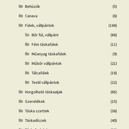
Behúzók
(5)
Canava
(6)
Fülek, vállpántok
(166)
Bőr fül, vállpánt
(86)
Fém táskafülek
(11)
Műanyag táskafülek
(9)
Műbőr vállpántok
(21)
Tálcafülek
(16)
Textil vállpántok
(22)
Horgolható táskaaljak
(65)
Szerelékek
(15)
Táska szettek
(36)
Táskadíszek
(40)