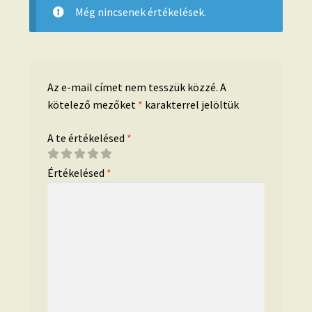
Még nincsenek értékelések.
Az e-mail címet nem tesszük közzé.
A
kötelező mezőket
*
karakterrel jelöltük
A te értékelésed
*
Értékelésed
*