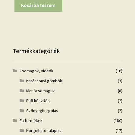
Kosárba teszem
Termékkategóriák
Csomagok, videók
(16)
Karácsonyi gömbök
(3)
Manócsomagok
(8)
Puff készítés
(2)
Szőnyeghorgolás
(2)
Fa termékek
(180)
Horgolható falapok
(17)