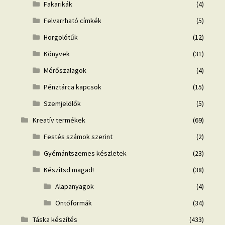
Fakarikák
(4)
Felvarrható címkék
(5)
Horgolótűk
(12)
Könyvek
(31)
Mérőszalagok
(4)
Pénztárca kapcsok
(15)
Szemjelölők
(5)
Kreatív termékek
(69)
Festés számok szerint
(2)
Gyémántszemes készletek
(23)
Készítsd magad!
(38)
Alapanyagok
(4)
Öntőformák
(34)
Táska készítés
(433)