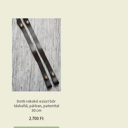
Dotti rokokó ezüst bőr
táskafül, párban, patenttal
30 cm
2.700
Ft