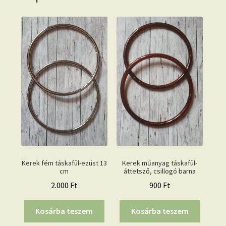
Kerek fém táskafül-ezüst 13
Kerek műanyag táskafül-
cm
áttetsző, csillogó barna
2.000
Ft
900
Ft
Kosárba teszem
Kosárba teszem