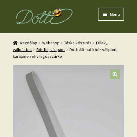
Ugrás
Kilépés
Menü
a
a
navigációhoz
tartalomba
Kezdőlap
Webshop
Táska készítés
Fülek,
vállpántok
Bőr fül, vállpánt
Dotti állítható bőr vállpánt,
karabínerrel-világosszürke
nd
u