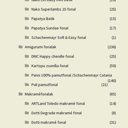
Nako Superlambs 25 fonal
(25)
Papatya Batik
(15)
Papatya Sundae fonal
(17)
Schachenmayr Soft & Easy fonal
(1)
Amigurumi fonalak
(236)
DMC Happy chenille fonal
(25)
Kartopu zsenília fonal
(50)
Panni 100% pamutfonal /Schachenmayr Catania
(140)
Puli pamutfonal
(21)
Makraméfonalak
(85)
ARTLand Toledo makramé fonal
(14)
Dotti Degrade makramé fonal
(8)
Dotti makramé fonal
(31)