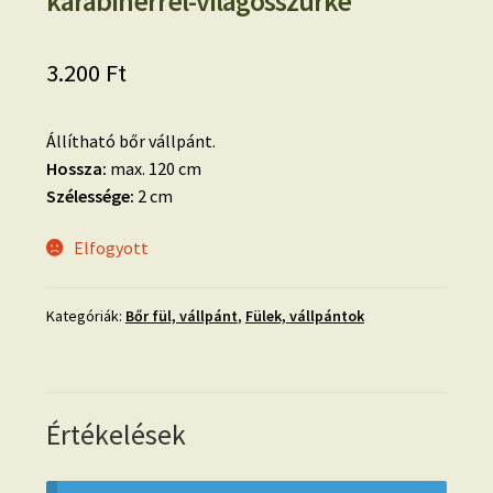
karabínerrel-világosszürke
3.200
Ft
Állítható bőr vállpánt.
Hossza:
max. 120 cm
Szélessége:
2 cm
Elfogyott
Kategóriák:
Bőr fül, vállpánt
,
Fülek, vállpántok
Értékelések