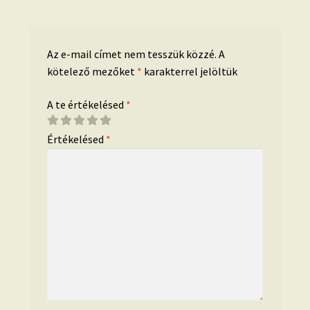
Az e-mail címet nem tesszük közzé.
A
kötelező mezőket
*
karakterrel jelöltük
A te értékelésed
*
Értékelésed
*