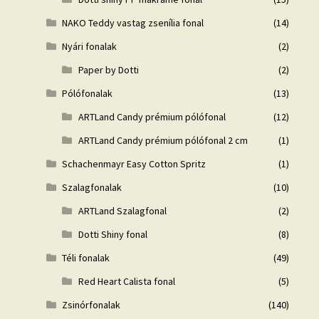
NAKO Teddy vastag zsenília fonal
(14)
Nyári fonalak
(2)
Paper by Dotti
(2)
Pólófonalak
(13)
ARTLand Candy prémium pólófonal
(12)
ARTLand Candy prémium pólófonal 2 cm
(1)
Schachenmayr Easy Cotton Spritz
(1)
Szalagfonalak
(10)
ARTLand Szalagfonal
(2)
Dotti Shiny fonal
(8)
Téli fonalak
(49)
Red Heart Calista fonal
(5)
Zsinórfonalak
(140)