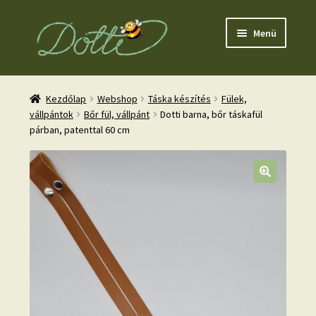
Ugrás
Kilépés
Menü
a
a
navigációhoz
tartalomba
Kezdőlap
Webshop
Táska készítés
Fülek,
vállpántok
Bőr fül, vállpánt
Dotti barna, bőr táskafül
párban, patenttal 60 cm
nd
u