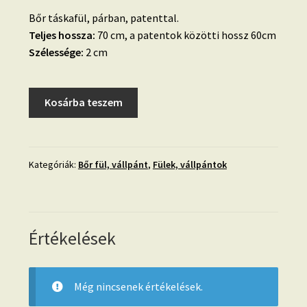
Bőr táskafül, párban, patenttal.
Teljes hossza:
70 cm, a patentok közötti hossz 60cm
Szélessége:
2 cm
Dotti
Kosárba teszem
barna,
bőr
táskafül
párban,
Kategóriák:
Bőr fül, vállpánt
,
Fülek, vállpántok
patenttal
60
cm
mennyiség
Értékelések
Még nincsenek értékelések.