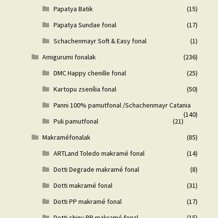
Papatya Batik
(15)
Papatya Sundae fonal
(17)
Schachenmayr Soft & Easy fonal
(1)
Amigurumi fonalak
(236)
DMC Happy chenille fonal
(25)
Kartopu zsenília fonal
(50)
Panni 100% pamutfonal /Schachenmayr Catania
(140)
Puli pamutfonal
(21)
Makraméfonalak
(85)
ARTLand Toledo makramé fonal
(14)
Dotti Degrade makramé fonal
(8)
Dotti makramé fonal
(31)
Dotti PP makramé fonal
(17)
Dotti shiny PP makramé fonal
(15)