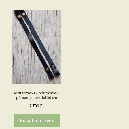
Dotti sötétkék bőr táskafül,
párban, patenttal 30 cm
2.700
Ft
Kosárba teszem