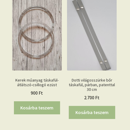
Kerek műanyag táskafül-
Dotti világosszürke bőr
átlátszó-csillogó ezüst
táskafül, párban, patenttal
30 cm
900
Ft
2.700
Ft
Kosárba teszem
Kosárba teszem