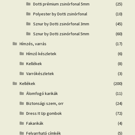
Dotti prémium zsinórfonal 5mm
(25)
Polyester by Dotti zsinórfonal
(10)
Sznur by Dotti zsinórfonal 3mm
(45)
Sznur by Dotti zsinórfonal 5mm
(60)
Hímzés, varrás
(17)
Hímző készletek
(6)
Kellékek
(8)
Varrókészletek
(3)
Kellékek
(200)
Álomfogó karikák
(11)
Biztonsági szem, orr
(24)
Dress It Up gombok
(72)
Fakarikák
(4)
Felvarrható címkék
(5)