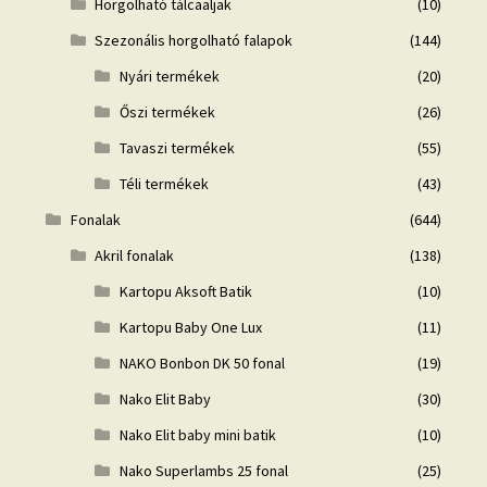
Horgolható tálcaaljak
(10)
Szezonális horgolható falapok
(144)
Nyári termékek
(20)
Őszi termékek
(26)
Tavaszi termékek
(55)
Téli termékek
(43)
Fonalak
(644)
Akril fonalak
(138)
Kartopu Aksoft Batik
(10)
Kartopu Baby One Lux
(11)
NAKO Bonbon DK 50 fonal
(19)
Nako Elit Baby
(30)
Nako Elit baby mini batik
(10)
Nako Superlambs 25 fonal
(25)