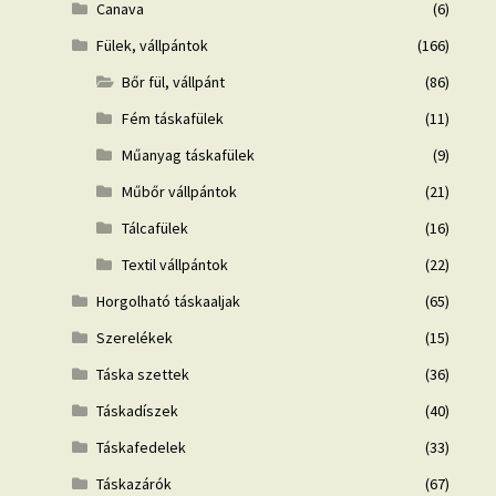
Canava
(6)
Fülek, vállpántok
(166)
Bőr fül, vállpánt
(86)
Fém táskafülek
(11)
Műanyag táskafülek
(9)
Műbőr vállpántok
(21)
Tálcafülek
(16)
Textil vállpántok
(22)
Horgolható táskaaljak
(65)
Szerelékek
(15)
Táska szettek
(36)
Táskadíszek
(40)
Táskafedelek
(33)
Táskazárók
(67)