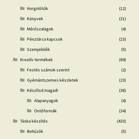
Horgolótűk
(12)
Könyvek
(31)
Mérőszalagok
(4)
Pénztárca kapcsok
(15)
Szemjelölők
(5)
Kreatív termékek
(69)
Festés számok szerint
(2)
Gyémántszemes készletek
(23)
Készítsd magad!
(38)
Alapanyagok
(4)
Öntőformák
(34)
Táska készítés
(433)
Behúzók
(5)