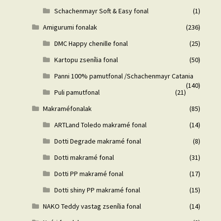
Schachenmayr Soft & Easy fonal
(1)
Amigurumi fonalak
(236)
DMC Happy chenille fonal
(25)
Kartopu zsenília fonal
(50)
Panni 100% pamutfonal /Schachenmayr Catania
(140)
Puli pamutfonal
(21)
Makraméfonalak
(85)
ARTLand Toledo makramé fonal
(14)
Dotti Degrade makramé fonal
(8)
Dotti makramé fonal
(31)
Dotti PP makramé fonal
(17)
Dotti shiny PP makramé fonal
(15)
NAKO Teddy vastag zsenília fonal
(14)