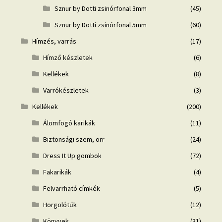
Sznur by Dotti zsinórfonal 3mm
(45)
Sznur by Dotti zsinórfonal 5mm
(60)
Hímzés, varrás
(17)
Hímző készletek
(6)
Kellékek
(8)
Varrókészletek
(3)
Kellékek
(200)
Álomfogó karikák
(11)
Biztonsági szem, orr
(24)
Dress It Up gombok
(72)
Fakarikák
(4)
Felvarrható címkék
(5)
Horgolótűk
(12)
Könyvek
(31)