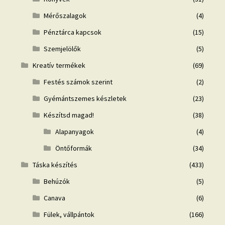
Mérőszalagok
(4)
Pénztárca kapcsok
(15)
Szemjelölők
(5)
Kreatív termékek
(69)
Festés számok szerint
(2)
Gyémántszemes készletek
(23)
Készítsd magad!
(38)
Alapanyagok
(4)
Öntőformák
(34)
Táska készítés
(433)
Behúzók
(5)
Canava
(6)
Fülek, vállpántok
(166)