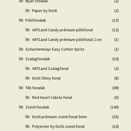
Nyári fonalak
(2)
Paper by Dotti
(2)
Pólófonalak
(13)
ARTLand Candy prémium pólófonal
(12)
ARTLand Candy prémium pólófonal 2 cm
(1)
Schachenmayr Easy Cotton Spritz
(1)
Szalagfonalak
(10)
ARTLand Szalagfonal
(2)
Dotti Shiny fonal
(8)
Téli fonalak
(49)
Red Heart Calista fonal
(5)
Zsinórfonalak
(140)
Dotti prémium zsinórfonal 5mm
(25)
Polyester by Dotti zsinórfonal
(10)