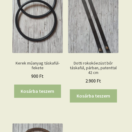
Kerek műanyag táskafül-
Dotti rokokóezüst bőr
fekete
táskafül, párban, patenttal
42 cm
900
Ft
2.900
Ft
Kosárba teszem
Kosárba teszem