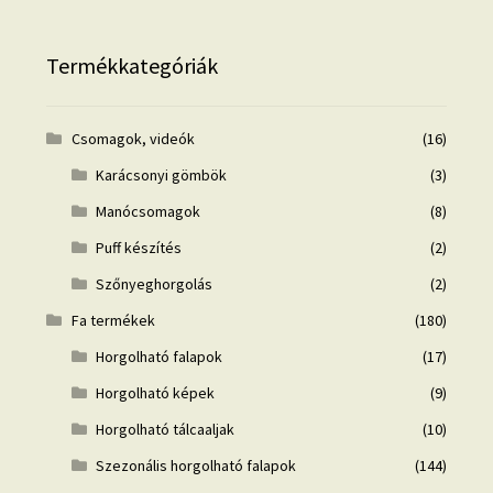
Termékkategóriák
Csomagok, videók
(16)
Karácsonyi gömbök
(3)
Manócsomagok
(8)
Puff készítés
(2)
Szőnyeghorgolás
(2)
Fa termékek
(180)
Horgolható falapok
(17)
Horgolható képek
(9)
Horgolható tálcaaljak
(10)
Szezonális horgolható falapok
(144)