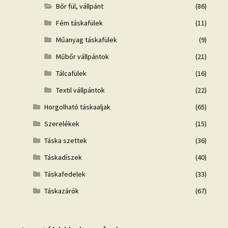
Bőr fül, vállpánt
(86)
Fém táskafülek
(11)
Műanyag táskafülek
(9)
Műbőr vállpántok
(21)
Tálcafülek
(16)
Textil vállpántok
(22)
Horgolható táskaaljak
(65)
Szerelékek
(15)
Táska szettek
(36)
Táskadíszek
(40)
Táskafedelek
(33)
Táskazárók
(67)