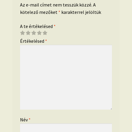
Az e-mail címet nem tesszük közzé.
A
kötelező mezőket
*
karakterrel jelöltük
A te értékelésed
*
Értékelésed
*
Név
*