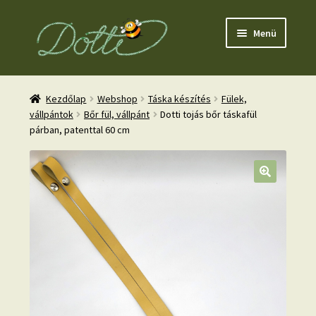
Ugrás
Kilépés
Menü
a
a
navigációhoz
tartalomba
Kezdőlap
Webshop
Táska készítés
Fülek,
vállpántok
Bőr fül, vállpánt
Dotti tojás bőr táskafül
párban, patenttal 60 cm
nd
u