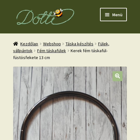
Ugrás
Kilépés
Menü
a
a
navigációhoz
tartalomba
Kezdőlap
Webshop
Táska készítés
Fülek,
vállpántok
Fém táskafülek
Kerek fém táskafül-
füstösfekete 13 cm
nd
u