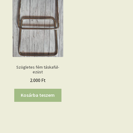
Szögletes fém táskafül-
ezüst
2.000
Ft
Kosárba teszem