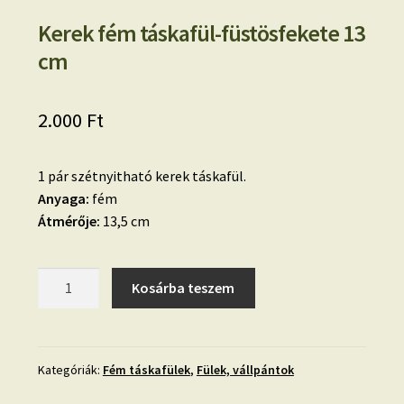
Kerek fém táskafül-füstösfekete 13
cm
2.000
Ft
1 pár szétnyitható kerek táskafül.
Anyaga:
fém
Átmérője:
13,5 cm
Kerek
Kosárba teszem
fém
táskafül-
füstösfekete
13
Kategóriák:
Fém táskafülek
,
Fülek, vállpántok
cm