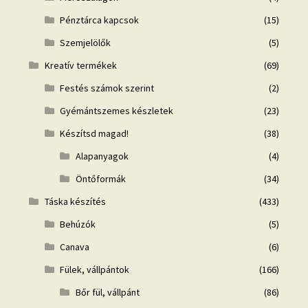
Pénztárca kapcsok
(15)
Szemjelölők
(5)
Kreatív termékek
(69)
Festés számok szerint
(2)
Gyémántszemes készletek
(23)
Készítsd magad!
(38)
Alapanyagok
(4)
Öntőformák
(34)
Táska készítés
(433)
Behúzók
(5)
Canava
(6)
Fülek, vállpántok
(166)
Bőr fül, vállpánt
(86)