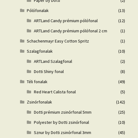
Paper by Dotti
(2)
Pólófonalak
(13)
ARTLand Candy prémium pólófonal
(12)
ARTLand Candy prémium pólófonal 2 cm
(1)
Schachenmayr Easy Cotton Spritz
(1)
Szalagfonalak
(10)
ARTLand Szalagfonal
(2)
Dotti Shiny fonal
(8)
Téli fonalak
(49)
Red Heart Calista fonal
(5)
Zsinórfonalak
(142)
Dotti prémium zsinórfonal 5mm
(25)
Polyester by Dotti zsinórfonal
(10)
Sznur by Dotti zsinórfonal 3mm
(45)