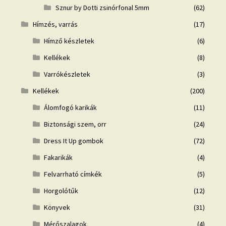
Sznur by Dotti zsinórfonal 5mm
(62)
Hímzés, varrás
(17)
Hímző készletek
(6)
Kellékek
(8)
Varrókészletek
(3)
Kellékek
(200)
Álomfogó karikák
(11)
Biztonsági szem, orr
(24)
Dress It Up gombok
(72)
Fakarikák
(4)
Felvarrható címkék
(5)
Horgolótűk
(12)
Könyvek
(31)
Mérőszalagok
(4)