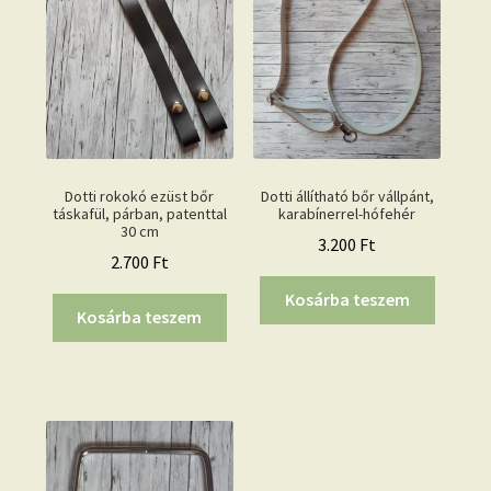
Dotti rokokó ezüst bőr
Dotti állítható bőr vállpánt,
táskafül, párban, patenttal
karabínerrel-hófehér
30 cm
3.200
Ft
2.700
Ft
Kosárba teszem
Kosárba teszem