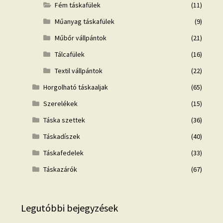
Fém táskafülek
(11)
Műanyag táskafülek
(9)
Műbőr vállpántok
(21)
Tálcafülek
(16)
Textil vállpántok
(22)
Horgolható táskaaljak
(65)
Szerelékek
(15)
Táska szettek
(36)
Táskadíszek
(40)
Táskafedelek
(33)
Táskazárók
(67)
Legutóbbi bejegyzések