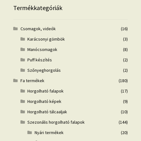
Termékkategóriák
Csomagok, videók
(16)
Karácsonyi gömbök
(3)
Manócsomagok
(8)
Puff készítés
(2)
Szőnyeghorgolás
(2)
Fa termékek
(180)
Horgolható falapok
(17)
Horgolható képek
(9)
Horgolható tálcaaljak
(10)
Szezonális horgolható falapok
(144)
Nyári termékek
(20)