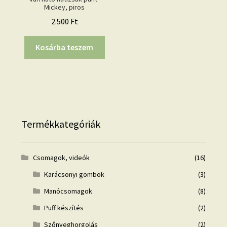
Mickey, piros
2.500
Ft
Kosárba teszem
Termékkategóriák
Csomagok, videók
(16)
Karácsonyi gömbök
(3)
Manócsomagok
(8)
Puff készítés
(2)
Szőnyeghorgolás
(2)