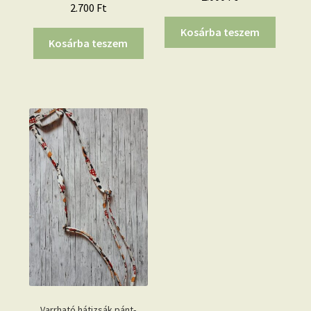
2.700
Ft
Kosárba teszem
Kosárba teszem
Varrható hátizsák pánt-