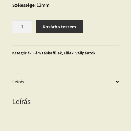
Szélessége:
12mm
Lánc,
Kosárba teszem
arany
25
cm
mennyiség
Kategóriák:
Fém táskafülek
,
Fülek, vállpántok
Leírás
Leírás