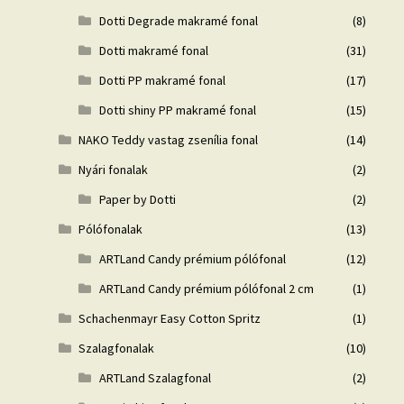
Dotti Degrade makramé fonal
(8)
Dotti makramé fonal
(31)
Dotti PP makramé fonal
(17)
Dotti shiny PP makramé fonal
(15)
NAKO Teddy vastag zsenília fonal
(14)
Nyári fonalak
(2)
Paper by Dotti
(2)
Pólófonalak
(13)
ARTLand Candy prémium pólófonal
(12)
ARTLand Candy prémium pólófonal 2 cm
(1)
Schachenmayr Easy Cotton Spritz
(1)
Szalagfonalak
(10)
ARTLand Szalagfonal
(2)