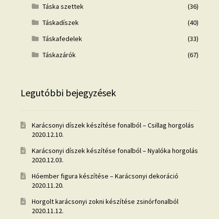
Táska szettek
(36)
Táskadíszek
(40)
Táskafedelek
(33)
Táskazárók
(67)
Legutóbbi bejegyzések
Karácsonyi díszek készítése fonalból – Csillag horgolás
2020.12.10.
Karácsonyi díszek készítése fonalból – Nyalóka horgolás
2020.12.03.
Hóember figura készítése – Karácsonyi dekoráció
2020.11.20.
Horgolt karácsonyi zokni készítése zsinórfonalból
2020.11.12.