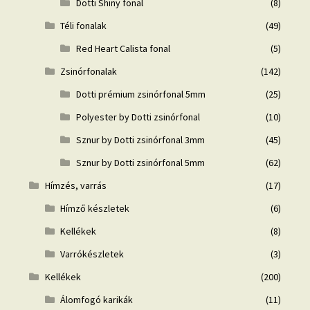
Dotti Shiny fonal
(8)
Téli fonalak
(49)
Red Heart Calista fonal
(5)
Zsinórfonalak
(142)
Dotti prémium zsinórfonal 5mm
(25)
Polyester by Dotti zsinórfonal
(10)
Sznur by Dotti zsinórfonal 3mm
(45)
Sznur by Dotti zsinórfonal 5mm
(62)
Hímzés, varrás
(17)
Hímző készletek
(6)
Kellékek
(8)
Varrókészletek
(3)
Kellékek
(200)
Álomfogó karikák
(11)