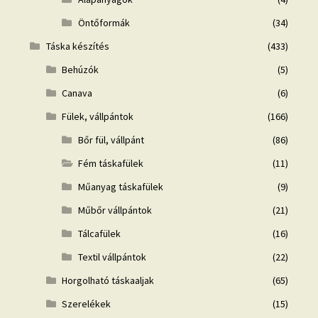
Öntőformák
(34)
Táska készítés
(433)
Behúzók
(5)
Canava
(6)
Fülek, vállpántok
(166)
Bőr fül, vállpánt
(86)
Fém táskafülek
(11)
Műanyag táskafülek
(9)
Műbőr vállpántok
(21)
Tálcafülek
(16)
Textil vállpántok
(22)
Horgolható táskaaljak
(65)
Szerelékek
(15)