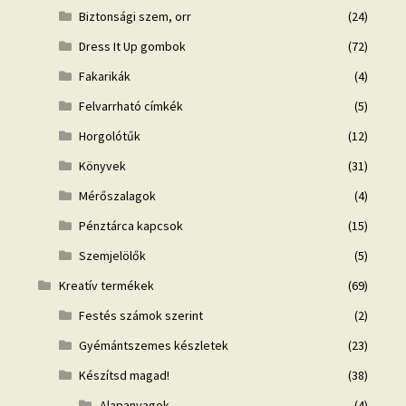
Biztonsági szem, orr
(24)
Dress It Up gombok
(72)
Fakarikák
(4)
Felvarrható címkék
(5)
Horgolótűk
(12)
Könyvek
(31)
Mérőszalagok
(4)
Pénztárca kapcsok
(15)
Szemjelölők
(5)
Kreatív termékek
(69)
Festés számok szerint
(2)
Gyémántszemes készletek
(23)
Készítsd magad!
(38)
Alapanyagok
(4)