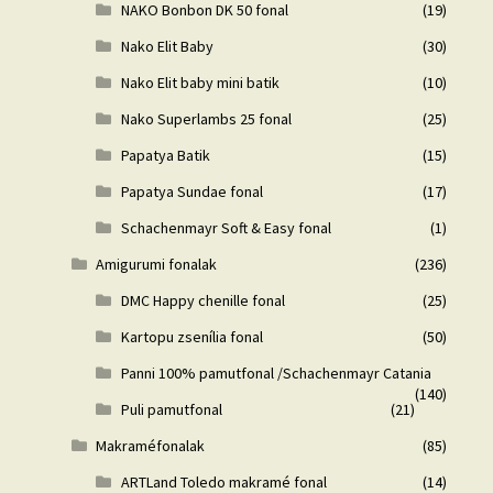
NAKO Bonbon DK 50 fonal
(19)
Nako Elit Baby
(30)
Nako Elit baby mini batik
(10)
Nako Superlambs 25 fonal
(25)
Papatya Batik
(15)
Papatya Sundae fonal
(17)
Schachenmayr Soft & Easy fonal
(1)
Amigurumi fonalak
(236)
DMC Happy chenille fonal
(25)
Kartopu zsenília fonal
(50)
Panni 100% pamutfonal /Schachenmayr Catania
(140)
Puli pamutfonal
(21)
Makraméfonalak
(85)
ARTLand Toledo makramé fonal
(14)