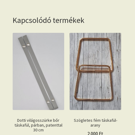
Kapcsolódó termékek
Dotti világosszürke bőr
Szögletes fém táskafül-
táskafül, párban, patenttal
arany
30 cm
2.000
Ft