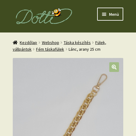
Ugrás
Kilépés
Menü
a
a
navigációhoz
tartalomba
Kezdőlap
Webshop
Táska készítés
Fülek,
vállpántok
Fém táskafülek
Lánc, arany 25 cm
nd
u