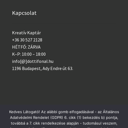
Kapcsolat
Kreatív Kaptár
+36 30 527 2128
HÉTFŐ: ZÁRVA
K–P: 10:00 – 18:00
info[@]dottifonal.hu
1196 Budapest, Ady Endre út 63.
Kedves Látogató! Az alábbi gomb elfogadásával - az Általános
© 2014 - 2023 Kreatív Kaptár
Adatvédelmi Rendelet (GDPR) 6. cikk (1) bekezdés b) pontja,
Postai csomagküldés szerdánként, GLS minden nap!
továbbá a 7. cikk rendelkezése alapján - tudomásul veszem,
Adatvédelem