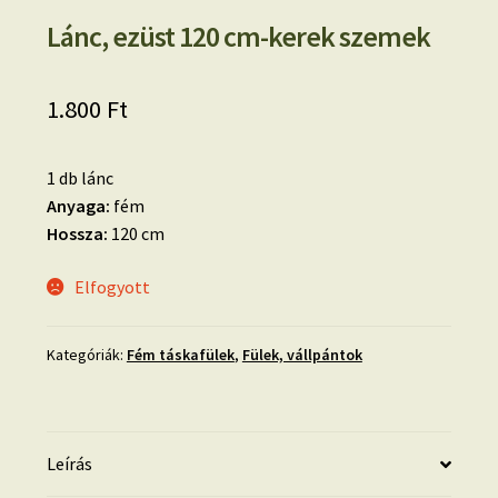
Lánc, ezüst 120 cm-kerek szemek
1.800
Ft
1 db lánc
Anyaga:
fém
Hossza:
120 cm
Elfogyott
Kategóriák:
Fém táskafülek
,
Fülek, vállpántok
Leírás