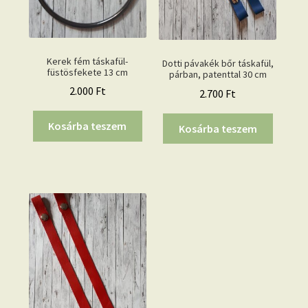
Kerek fém táskafül-
Dotti pávakék bőr táskafül,
füstösfekete 13 cm
párban, patenttal 30 cm
2.000
Ft
2.700
Ft
Kosárba teszem
Kosárba teszem