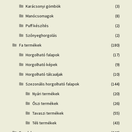
Karácsonyi gömbök
(3)
Manócsomagok
(8)
Puff készítés
(2)
Szőnyeghorgolás
(2)
Fa termékek
(180)
Horgolható falapok
(17)
Horgolható képek
(9)
Horgolható tálcaaljak
(10)
Szezonális horgolható falapok
(144)
Nyári termékek
(20)
Őszi termékek
(26)
Tavaszi termékek
(55)
Téli termékek
(43)