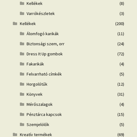
Kellékek
(8)
Varrókészletek
(3)
Kellékek
(200)
Álomfogó karikák
(11)
Biztonsági szem, orr
(24)
Dress It Up gombok
(72)
Fakarikák
(4)
Felvarrható címkék
(5)
Horgolótűk
(12)
Könyvek
(31)
Mérőszalagok
(4)
Pénztárca kapcsok
(15)
Szemjelölők
(5)
Kreatív termékek
(69)