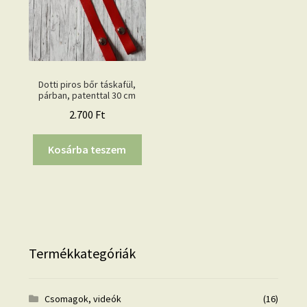
Dotti piros bőr táskafül,
párban, patenttal 30 cm
2.700
Ft
Kosárba teszem
Termékkategóriák
Csomagok, videók
(16)