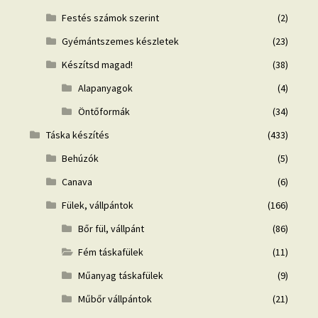
Festés számok szerint
(2)
Gyémántszemes készletek
(23)
Készítsd magad!
(38)
Alapanyagok
(4)
Öntőformák
(34)
Táska készítés
(433)
Behúzók
(5)
Canava
(6)
Fülek, vállpántok
(166)
Bőr fül, vállpánt
(86)
Fém táskafülek
(11)
Műanyag táskafülek
(9)
Műbőr vállpántok
(21)