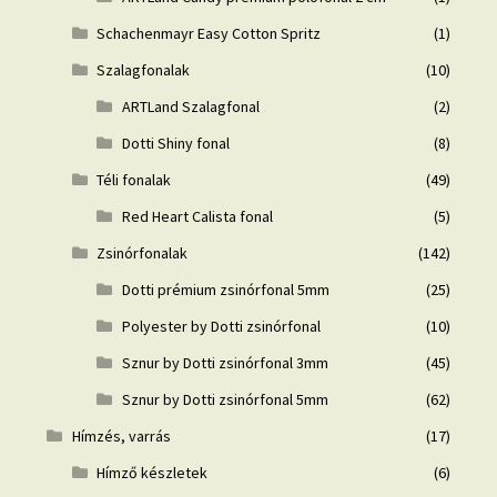
Schachenmayr Easy Cotton Spritz
(1)
Szalagfonalak
(10)
ARTLand Szalagfonal
(2)
Dotti Shiny fonal
(8)
Téli fonalak
(49)
Red Heart Calista fonal
(5)
Zsinórfonalak
(142)
Dotti prémium zsinórfonal 5mm
(25)
Polyester by Dotti zsinórfonal
(10)
Sznur by Dotti zsinórfonal 3mm
(45)
Sznur by Dotti zsinórfonal 5mm
(62)
Hímzés, varrás
(17)
Hímző készletek
(6)