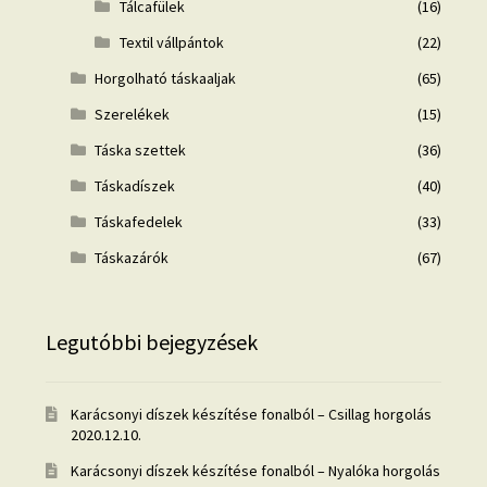
Tálcafülek
(16)
Textil vállpántok
(22)
Horgolható táskaaljak
(65)
Szerelékek
(15)
Táska szettek
(36)
Táskadíszek
(40)
Táskafedelek
(33)
Táskazárók
(67)
Legutóbbi bejegyzések
Karácsonyi díszek készítése fonalból – Csillag horgolás
2020.12.10.
Karácsonyi díszek készítése fonalból – Nyalóka horgolás