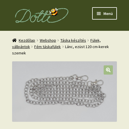
Ugrás
Kilépés
Menü
a
a
navigációhoz
tartalomba
Kezdőlap
Webshop
Táska készítés
Fülek,
vállpántok
Fém táskafülek
Lánc, ezüst 120 cm-kerek
szemek
nd
u