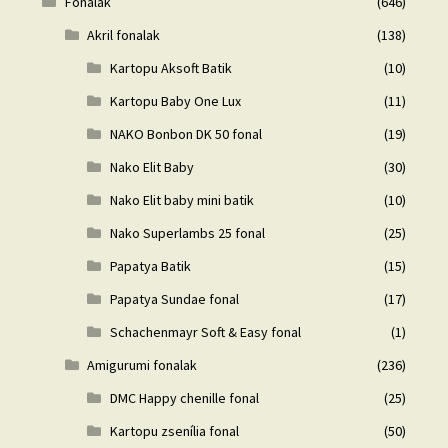
Fonalak
(646)
Akril fonalak
(138)
Kartopu Aksoft Batik
(10)
Kartopu Baby One Lux
(11)
NAKO Bonbon DK 50 fonal
(19)
Nako Elit Baby
(30)
Nako Elit baby mini batik
(10)
Nako Superlambs 25 fonal
(25)
Papatya Batik
(15)
Papatya Sundae fonal
(17)
Schachenmayr Soft & Easy fonal
(1)
Amigurumi fonalak
(236)
DMC Happy chenille fonal
(25)
Kartopu zsenília fonal
(50)