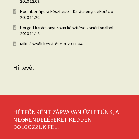
2020.12.03.
Hóember figura készítése – Karácsonyi dekoráció
2020.11.20.
Horgolt karácsonyi zokni készítése zsinórfonalból
2020.11.12.
Mikulászsák készítése
2020.11.04.
Hírlevél
HÉTFŐNKÉNT ZÁRVA VAN ÜZLETÜNK, A
MEGRENDELÉSEKET KEDDEN
DOLGOZZUK FEL!