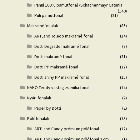
Panni 100% pamutfonal /Schachenmayr Catania
(140)
Puli pamutfonal
(21)
Makraméfonalak
(85)
ARTLand Toledo makramé fonal
(14)
Dotti Degrade makramé fonal
(8)
Dotti makramé fonal
(31)
Dotti PP makramé fonal
(17)
Dotti shiny PP makramé fonal
(15)
NAKO Teddy vastag zsenília fonal
(14)
Nyári fonalak
(2)
Paper by Dotti
(2)
Pólófonalak
(13)
ARTLand Candy prémium pólófonal
(12)
ARTLand Candy prémium pólófonal 2 cm
(1)