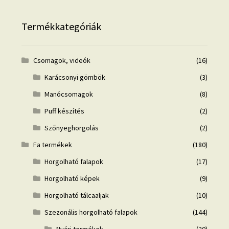
Termékkategóriák
Csomagok, videók
(16)
Karácsonyi gömbök
(3)
Manócsomagok
(8)
Puff készítés
(2)
Szőnyeghorgolás
(2)
Fa termékek
(180)
Horgolható falapok
(17)
Horgolható képek
(9)
Horgolható tálcaaljak
(10)
Szezonális horgolható falapok
(144)