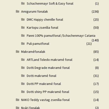
Schachenmayr Soft & Easy fonal
(1)
Amigurumi fonalak
(236)
DMC Happy chenille fonal
(25)
Kartopu zsenília fonal
(50)
Panni 100% pamutfonal /Schachenmayr Catania
(140)
Puli pamutfonal
(21)
Makraméfonalak
(85)
ARTLand Toledo makramé fonal
(14)
Dotti Degrade makramé fonal
(8)
Dotti makramé fonal
(31)
Dotti PP makramé fonal
(17)
Dotti shiny PP makramé fonal
(15)
NAKO Teddy vastag zsenília fonal
(14)
Nyári fonalak
(2)