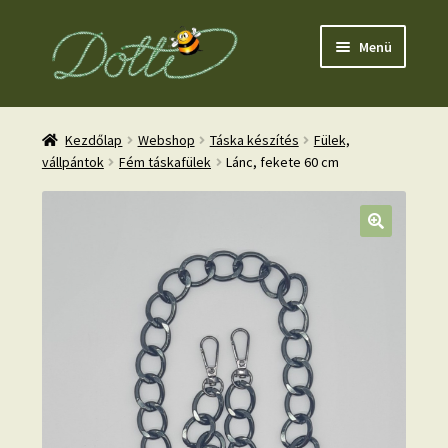
Ugrás
Kilépés
Menü
a
a
navigációhoz
tartalomba
Kezdőlap
Webshop
Táska készítés
Fülek,
vállpántok
Fém táskafülek
Lánc, fekete 60 cm
nd
u