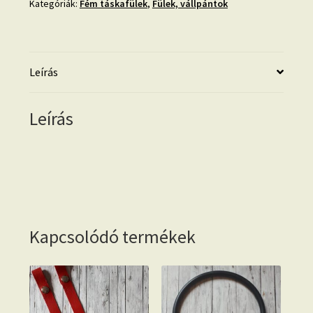
Kategóriák:
Fém táskafülek
,
Fülek, vállpántok
Leírás
Leírás
Kapcsolódó termékek