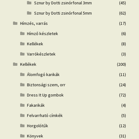
Sznur by Dotti zsinórfonal 3mm
(45)
Sznur by Dotti zsinórfonal 5mm
(62)
Hímzés, varrás
(17)
Hímző készletek
(6)
Kellékek
(8)
Varrókészletek
(3)
Kellékek
(200)
Álomfogó karikák
(11)
Biztonsági szem, orr
(24)
Dress It Up gombok
(72)
Fakarikák
(4)
Felvarrható címkék
(5)
Horgolótűk
(12)
Könyvek
(31)