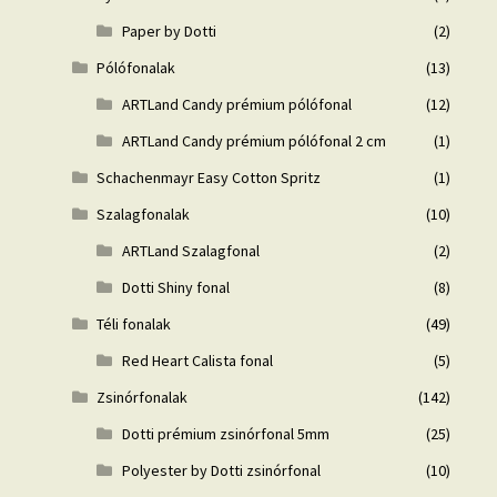
Paper by Dotti
(2)
Pólófonalak
(13)
ARTLand Candy prémium pólófonal
(12)
ARTLand Candy prémium pólófonal 2 cm
(1)
Schachenmayr Easy Cotton Spritz
(1)
Szalagfonalak
(10)
ARTLand Szalagfonal
(2)
Dotti Shiny fonal
(8)
Téli fonalak
(49)
Red Heart Calista fonal
(5)
Zsinórfonalak
(142)
Dotti prémium zsinórfonal 5mm
(25)
Polyester by Dotti zsinórfonal
(10)