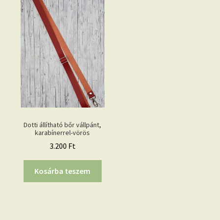
Dotti állítható bőr vállpánt,
karabínerrel-vörös
3.200
Ft
Kosárba teszem