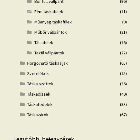
Bőr fül, vállpánt
(86)
Fém táskafülek
(11)
Műanyag táskafülek
(9)
Műbőr vállpántok
(21)
Tálcafülek
(16)
Textil vállpántok
(22)
Horgolható táskaaljak
(65)
Szerelékek
(15)
Táska szettek
(36)
Táskadíszek
(40)
Táskafedelek
(33)
Táskazárók
(67)
Legutóbbi bejegyzések