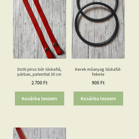
Dotti piros bőr táskafül,
Kerek műanyag táskafül-
párban, patenttal 30 cm
fekete
2.700
Ft
900
Ft
Kosárba teszem
Kosárba teszem