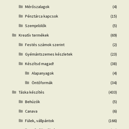
Mérőszalagok
(4)
Pénztárca kapcsok
(15)
Szemjelölők
(5)
Kreatív termékek
(69)
Festés számok szerint
(2)
Gyémántszemes készletek
(23)
Készítsd magad!
(38)
Alapanyagok
(4)
Öntőformák
(34)
Táska készítés
(433)
Behúzók
(5)
Canava
(6)
Fülek, vállpántok
(166)