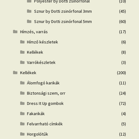
Polyester by Dotti zsinórfonal
(10)
Sznur by Dotti zsinórfonal 3mm
(45)
Sznur by Dotti zsinórfonal 5mm
(60)
Hímzés, varrás
(17)
Hímző készletek
(6)
Kellékek
(8)
Varrókészletek
(3)
Kellékek
(200)
Álomfogó karikák
(11)
Biztonsági szem, orr
(24)
Dress It Up gombok
(72)
Fakarikák
(4)
Felvarrható címkék
(5)
Horgolótűk
(12)