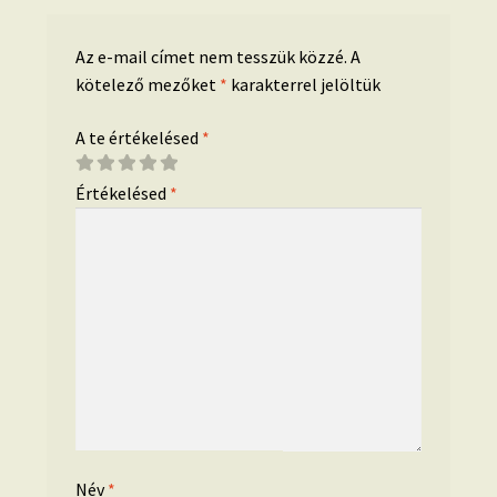
Az e-mail címet nem tesszük közzé.
A
kötelező mezőket
*
karakterrel jelöltük
A te értékelésed
*
Értékelésed
*
Név
*