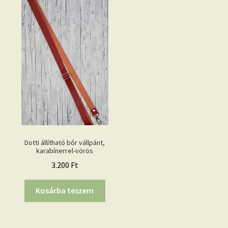
Dotti állítható bőr vállpánt,
karabínerrel-vörös
3.200
Ft
Kosárba teszem