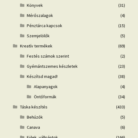
Könyvek
(31)
Mérőszalagok
(4)
Pénztárca kapcsok
(15)
Szemjelölők
(5)
Kreatív termékek
(69)
Festés számok szerint
(2)
Gyémántszemes készletek
(23)
Készítsd magad!
(38)
Alapanyagok
(4)
Öntőformák
(34)
Táska készítés
(433)
Behúzók
(5)
Canava
(6)
Fülek, vállpántok
(166)