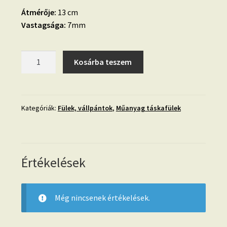
Átmérője:
13 cm
Vastagsága:
7mm
Kerek
Kosárba teszem
műanyag
táskafül-
krém
mennyiség
Kategóriák:
Fülek, vállpántok
,
Műanyag táskafülek
Értékelések
Még nincsenek értékelések.