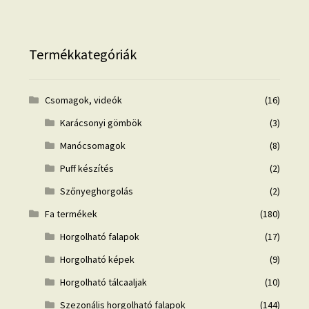
Termékkategóriák
Csomagok, videók
(16)
Karácsonyi gömbök
(3)
Manócsomagok
(8)
Puff készítés
(2)
Szőnyeghorgolás
(2)
Fa termékek
(180)
Horgolható falapok
(17)
Horgolható képek
(9)
Horgolható tálcaaljak
(10)
Szezonális horgolható falapok
(144)