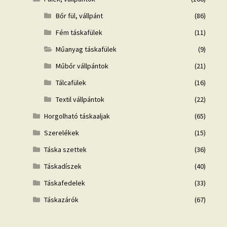
Bőr fül, vállpánt
(86)
Fém táskafülek
(11)
Műanyag táskafülek
(9)
Műbőr vállpántok
(21)
Tálcafülek
(16)
Textil vállpántok
(22)
Horgolható táskaaljak
(65)
Szerelékek
(15)
Táska szettek
(36)
Táskadíszek
(40)
Táskafedelek
(33)
Táskazárók
(67)