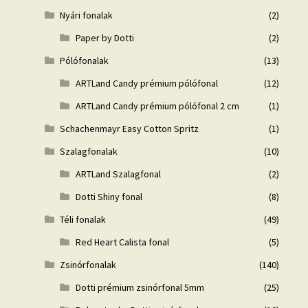
Nyári fonalak
(2)
Paper by Dotti
(2)
Pólófonalak
(13)
ARTLand Candy prémium pólófonal
(12)
ARTLand Candy prémium pólófonal 2 cm
(1)
Schachenmayr Easy Cotton Spritz
(1)
Szalagfonalak
(10)
ARTLand Szalagfonal
(2)
Dotti Shiny fonal
(8)
Téli fonalak
(49)
Red Heart Calista fonal
(5)
Zsinórfonalak
(140)
Dotti prémium zsinórfonal 5mm
(25)