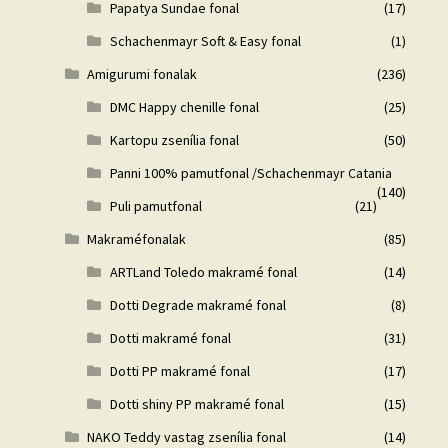
Papatya Sundae fonal
(17)
Schachenmayr Soft & Easy fonal
(1)
Amigurumi fonalak
(236)
DMC Happy chenille fonal
(25)
Kartopu zsenília fonal
(50)
Panni 100% pamutfonal /Schachenmayr Catania
(140)
Puli pamutfonal
(21)
Makraméfonalak
(85)
ARTLand Toledo makramé fonal
(14)
Dotti Degrade makramé fonal
(8)
Dotti makramé fonal
(31)
Dotti PP makramé fonal
(17)
Dotti shiny PP makramé fonal
(15)
NAKO Teddy vastag zsenília fonal
(14)