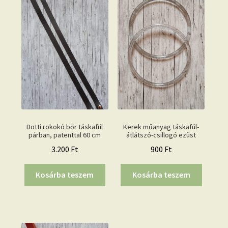
Dotti rokokó bőr táskafül
Kerek műanyag táskafül-
párban, patenttal 60 cm
átlátszó-csillogó ezüst
3.200
Ft
900
Ft
Kosárba teszem
Kosárba teszem