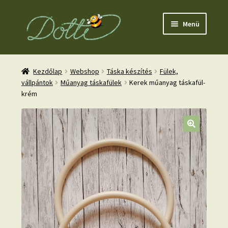
Ugrás
Kilépés
Menü
a
a
navigációhoz
tartalomba
Kezdőlap
Webshop
Táska készítés
Fülek,
vállpántok
Műanyag táskafülek
Kerek műanyag táskafül-
krém
nd
u