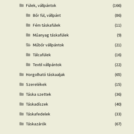
Fülek, vállpántok
(166)
Bőr fül, vállpánt
(86)
Fém táskafülek
(11)
Műanyag táskafülek
(9)
Műbőr vállpántok
(21)
Tálcafülek
(16)
Textil vállpántok
(22)
Horgolható táskaaljak
(65)
Szerelékek
(15)
Táska szettek
(36)
Táskadíszek
(40)
Táskafedelek
(33)
Táskazárók
(67)