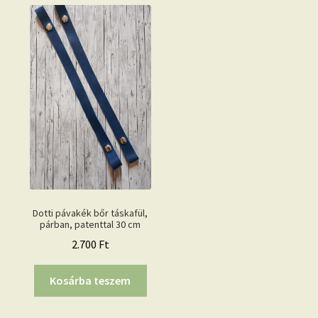
Dotti pávakék bőr táskafül,
párban, patenttal 30 cm
2.700
Ft
Kosárba teszem