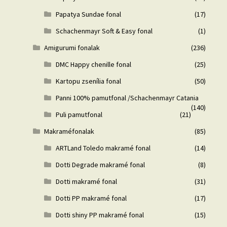
Papatya Sundae fonal
(17)
Schachenmayr Soft & Easy fonal
(1)
Amigurumi fonalak
(236)
DMC Happy chenille fonal
(25)
Kartopu zsenília fonal
(50)
Panni 100% pamutfonal /Schachenmayr Catania
(140)
Puli pamutfonal
(21)
Makraméfonalak
(85)
ARTLand Toledo makramé fonal
(14)
Dotti Degrade makramé fonal
(8)
Dotti makramé fonal
(31)
Dotti PP makramé fonal
(17)
Dotti shiny PP makramé fonal
(15)