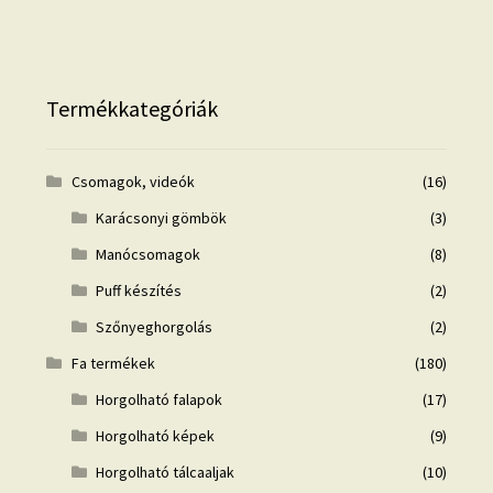
Termékkategóriák
Csomagok, videók
(16)
Karácsonyi gömbök
(3)
Manócsomagok
(8)
Puff készítés
(2)
Szőnyeghorgolás
(2)
Fa termékek
(180)
Horgolható falapok
(17)
Horgolható képek
(9)
Horgolható tálcaaljak
(10)