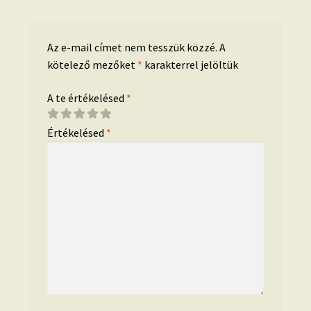
Az e-mail címet nem tesszük közzé.
A
kötelező mezőket
*
karakterrel jelöltük
A te értékelésed
*
Értékelésed
*