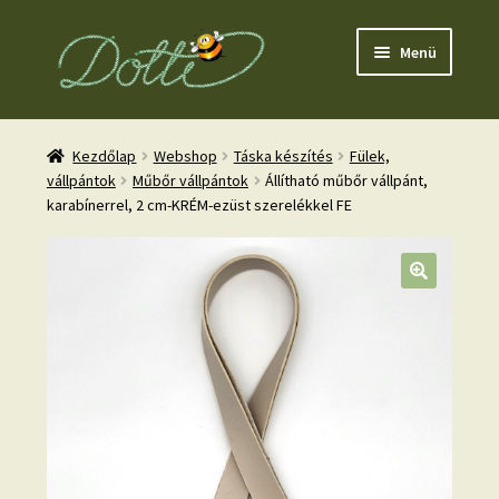
Ugrás
Kilépés
Menü
a
a
navigációhoz
tartalomba
Kezdőlap
Webshop
Táska készítés
Fülek,
vállpántok
Műbőr vállpántok
Állítható műbőr vállpánt,
karabínerrel, 2 cm-KRÉM-ezüst szerelékkel FE
nd
u