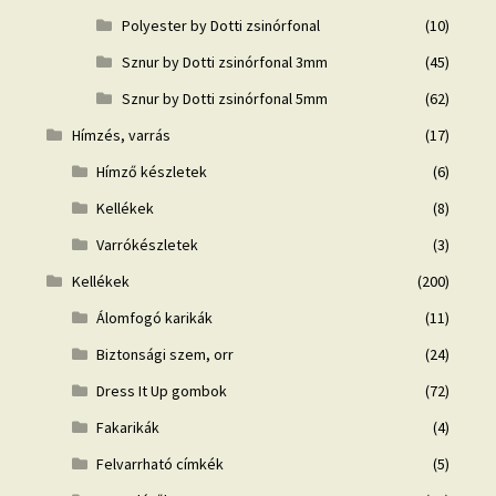
Polyester by Dotti zsinórfonal
(10)
Sznur by Dotti zsinórfonal 3mm
(45)
Sznur by Dotti zsinórfonal 5mm
(62)
Hímzés, varrás
(17)
Hímző készletek
(6)
Kellékek
(8)
Varrókészletek
(3)
Kellékek
(200)
Álomfogó karikák
(11)
Biztonsági szem, orr
(24)
Dress It Up gombok
(72)
Fakarikák
(4)
Felvarrható címkék
(5)