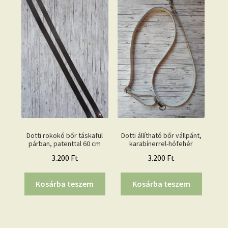
Dotti rokokó bőr táskafül
Dotti állítható bőr vállpánt,
párban, patenttal 60 cm
karabínerrel-hófehér
3.200
Ft
3.200
Ft
Kosárba teszem
Kosárba teszem