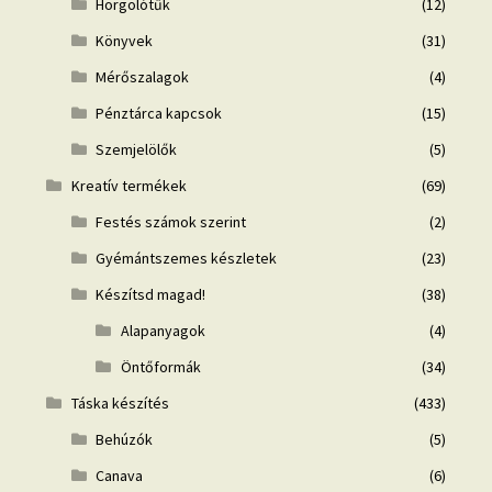
Horgolótűk
(12)
Könyvek
(31)
Mérőszalagok
(4)
Pénztárca kapcsok
(15)
Szemjelölők
(5)
Kreatív termékek
(69)
Festés számok szerint
(2)
Gyémántszemes készletek
(23)
Készítsd magad!
(38)
Alapanyagok
(4)
Öntőformák
(34)
Táska készítés
(433)
Behúzók
(5)
Canava
(6)