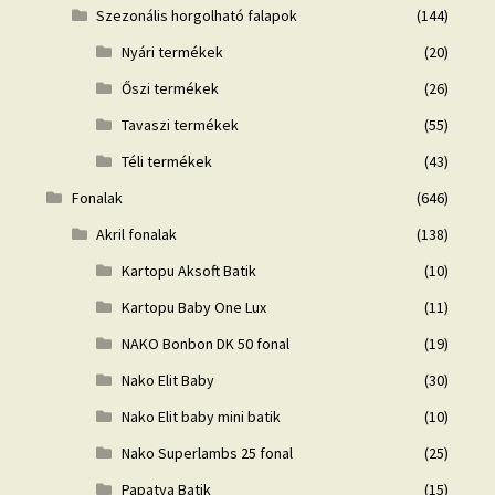
Szezonális horgolható falapok
(144)
Nyári termékek
(20)
Őszi termékek
(26)
Tavaszi termékek
(55)
Téli termékek
(43)
Fonalak
(646)
Akril fonalak
(138)
Kartopu Aksoft Batik
(10)
Kartopu Baby One Lux
(11)
NAKO Bonbon DK 50 fonal
(19)
Nako Elit Baby
(30)
Nako Elit baby mini batik
(10)
Nako Superlambs 25 fonal
(25)
Papatya Batik
(15)