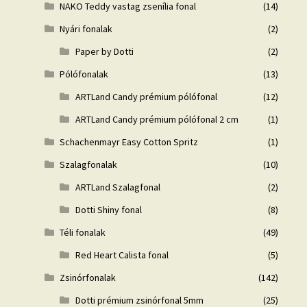
NAKO Teddy vastag zsenília fonal
(14)
Nyári fonalak
(2)
Paper by Dotti
(2)
Pólófonalak
(13)
ARTLand Candy prémium pólófonal
(12)
ARTLand Candy prémium pólófonal 2 cm
(1)
Schachenmayr Easy Cotton Spritz
(1)
Szalagfonalak
(10)
ARTLand Szalagfonal
(2)
Dotti Shiny fonal
(8)
Téli fonalak
(49)
Red Heart Calista fonal
(5)
Zsinórfonalak
(142)
Dotti prémium zsinórfonal 5mm
(25)