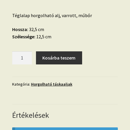
Téglalap horgolható alj, varrott, műbőr
Hossza:
32,5 cm
Szélessége:
12,5 cm
Téglalap
Kosárba teszem
horgolható
alj,
sárga,
32
Kategória:
Horgolható táskaaljak
cm
L
mennyiség
Értékelések