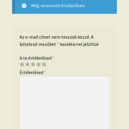
Még nincsenek értékelések.
Az e-mail címet nem tesszük közzé.
A
kötelező mezőket
*
karakterrel jelöltük
A te értékelésed
*
Értékelésed
*