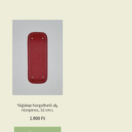
Téglalap horgolható alj,
rúzspiros, 32 cm L
1.900
Ft