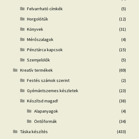
Felvarrható címkék
(5)
Horgolótűk
(12)
Könyvek
(31)
Mérőszalagok
(4)
Pénztárca kapcsok
(15)
Szemjelölők
(5)
Kreatív termékek
(69)
Festés számok szerint
(2)
Gyémántszemes készletek
(23)
Készítsd magad!
(38)
Alapanyagok
(4)
Öntőformák
(34)
Táska készítés
(433)