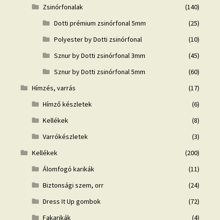
Zsinórfonalak
(140)
Dotti prémium zsinórfonal 5mm
(25)
Polyester by Dotti zsinórfonal
(10)
Sznur by Dotti zsinórfonal 3mm
(45)
Sznur by Dotti zsinórfonal 5mm
(60)
Hímzés, varrás
(17)
Hímző készletek
(6)
Kellékek
(8)
Varrókészletek
(3)
Kellékek
(200)
Álomfogó karikák
(11)
Biztonsági szem, orr
(24)
Dress It Up gombok
(72)
Fakarikák
(4)