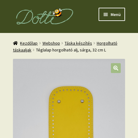
Ugrás
Kilépés
Menü
a
a
navigációhoz
tartalomba
Kezdőlap
Webshop
Táska készítés
Horgolható
táskaaljak
Téglalap horgolható alj, sárga, 32 cm L
nd
u