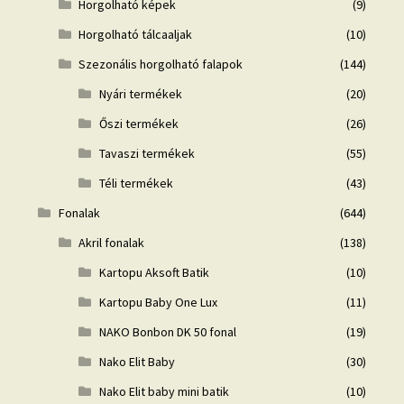
Horgolható képek
(9)
Horgolható tálcaaljak
(10)
Szezonális horgolható falapok
(144)
Nyári termékek
(20)
Őszi termékek
(26)
Tavaszi termékek
(55)
Téli termékek
(43)
Fonalak
(644)
Akril fonalak
(138)
Kartopu Aksoft Batik
(10)
Kartopu Baby One Lux
(11)
NAKO Bonbon DK 50 fonal
(19)
Nako Elit Baby
(30)
Nako Elit baby mini batik
(10)