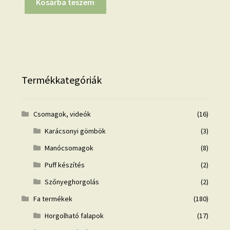
Kosárba teszem
Termékkategóriák
Csomagok, videók
(16)
Karácsonyi gömbök
(3)
Manócsomagok
(8)
Puff készítés
(2)
Szőnyeghorgolás
(2)
Fa termékek
(180)
Horgolható falapok
(17)