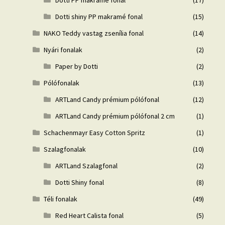
Dotti shiny PP makramé fonal
(15)
NAKO Teddy vastag zsenília fonal
(14)
Nyári fonalak
(2)
Paper by Dotti
(2)
Pólófonalak
(13)
ARTLand Candy prémium pólófonal
(12)
ARTLand Candy prémium pólófonal 2 cm
(1)
Schachenmayr Easy Cotton Spritz
(1)
Szalagfonalak
(10)
ARTLand Szalagfonal
(2)
Dotti Shiny fonal
(8)
Téli fonalak
(49)
Red Heart Calista fonal
(5)