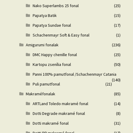
Nako Superlambs 25 fonal
(25)
Papatya Batik
(15)
Papatya Sundae fonal
(17)
Schachenmayr Soft & Easy fonal
(1)
Amigurumi fonalak
(236)
DMC Happy chenille fonal
(25)
Kartopu zsenília fonal
(50)
Panni 100% pamutfonal /Schachenmayr Catania
(140)
Puli pamutfonal
(21)
Makraméfonalak
(85)
ARTLand Toledo makramé fonal
(14)
Dotti Degrade makramé fonal
(8)
Dotti makramé fonal
(31)
Dotti PP makramé fonal
(17)