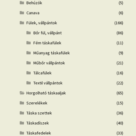
Behúzók
(5)
Canava
(6)
Fülek, vállpántok
(166)
Bőr fül, vállpánt
(86)
Fém táskafülek
(11)
Műanyag táskafülek
(9)
Műbőr vállpántok
(21)
Tálcafülek
(16)
Textil vállpántok
(22)
Horgolható táskaaljak
(65)
Szerelékek
(15)
Táska szettek
(36)
Táskadíszek
(40)
Táskafedelek
(33)