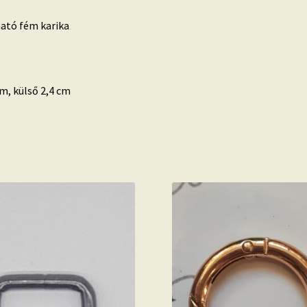
ható fém karika
cm, külső 2,4 cm