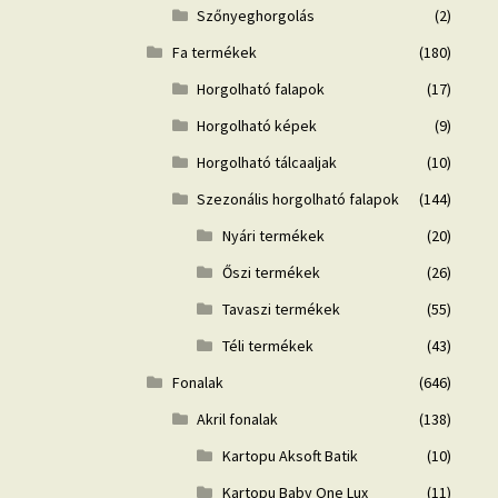
Szőnyeghorgolás
(2)
Fa termékek
(180)
Horgolható falapok
(17)
Horgolható képek
(9)
Horgolható tálcaaljak
(10)
Szezonális horgolható falapok
(144)
Nyári termékek
(20)
Őszi termékek
(26)
Tavaszi termékek
(55)
Téli termékek
(43)
Fonalak
(646)
Akril fonalak
(138)
Kartopu Aksoft Batik
(10)
Kartopu Baby One Lux
(11)