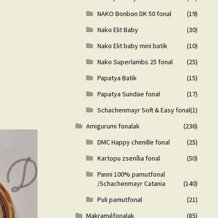
NAKO Bonbon DK 50 fonal
(19)
Nako Elit Baby
(30)
Nako Elit baby mini batik
(10)
Nako Superlambs 25 fonal
(25)
Papatya Batik
(15)
Papatya Sundae fonal
(17)
Schachenmayr Soft & Easy fonal
(1)
Amigurumi fonalak
(236)
DMC Happy chenille fonal
(25)
Kartopu zsenília fonal
(50)
Panni 100% pamutfonal
/Schachenmayr Catania
(140)
Puli pamutfonal
(21)
Makraméfonalak
(85)