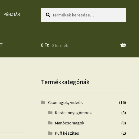
Keresés
Keresés
PÉNZTÁR
a
következőre:
T
0
Ft
0 termék
Termékkategóriák
Csomagok, videók
(16)
Karácsonyi gömbök
(3)
Manócsomagok
(8)
Puff készítés
(2)