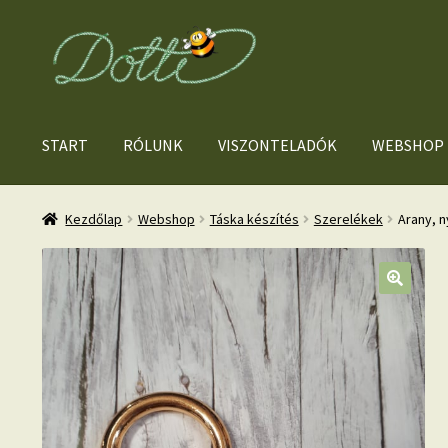
Ugrás
Kilépés
a
a
navigációhoz
tartalomba
START
RÓLUNK
VISZONTELADÓK
WEBSHOP
Kezdőlap
Webshop
Táska készítés
Szerelékek
Arany, n