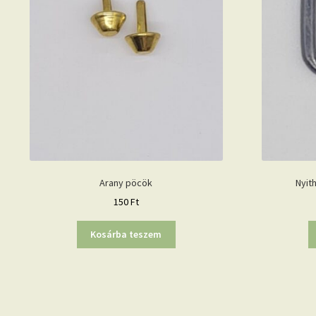
Arany pöcök
Nyit
150
Ft
Kosárba teszem