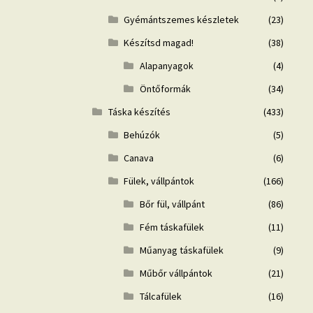
Gyémántszemes készletek
(23)
Készítsd magad!
(38)
Alapanyagok
(4)
Öntőformák
(34)
Táska készítés
(433)
Behúzók
(5)
Canava
(6)
Fülek, vállpántok
(166)
Bőr fül, vállpánt
(86)
Fém táskafülek
(11)
Műanyag táskafülek
(9)
Műbőr vállpántok
(21)
Tálcafülek
(16)