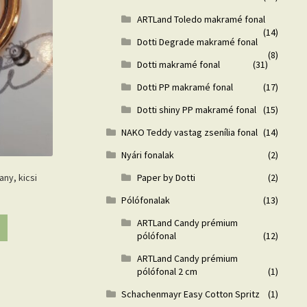
ARTLand Toledo makramé fonal
(14)
Dotti Degrade makramé fonal
(8)
Dotti makramé fonal
(31)
Dotti PP makramé fonal
(17)
Dotti shiny PP makramé fonal
(15)
NAKO Teddy vastag zsenília fonal
(14)
Nyári fonalak
(2)
Paper by Dotti
(2)
any, kicsi
Pólófonalak
(13)
ARTLand Candy prémium
pólófonal
(12)
ARTLand Candy prémium
pólófonal 2 cm
(1)
Schachenmayr Easy Cotton Spritz
(1)