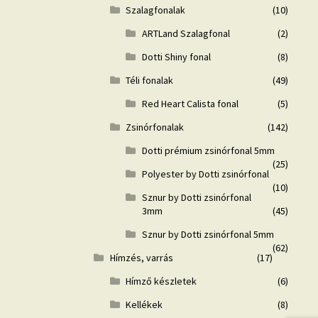
Szalagfonalak
(10)
ARTLand Szalagfonal
(2)
Dotti Shiny fonal
(8)
Téli fonalak
(49)
Red Heart Calista fonal
(5)
Zsinórfonalak
(142)
Dotti prémium zsinórfonal 5mm
(25)
Polyester by Dotti zsinórfonal
(10)
Sznur by Dotti zsinórfonal
3mm
(45)
Sznur by Dotti zsinórfonal 5mm
(62)
Hímzés, varrás
(17)
Hímző készletek
(6)
Kellékek
(8)