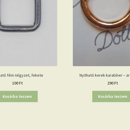
ható fém négyzet, fekete
Nyitható kerek karabíner – ar
100
Ft
290
Ft
Kosárba teszem
Kosárba teszem