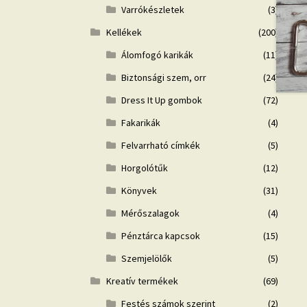
Varrókészletek
(3)
Kellékek
(200)
Álomfogó karikák
(11)
Biztonsági szem, orr
(24)
Dress It Up gombok
(72)
Fakarikák
(4)
Felvarrható címkék
(5)
Horgolótűk
(12)
Könyvek
(31)
Mérőszalagok
(4)
Pénztárca kapcsok
(15)
Szemjelölők
(5)
Kreatív termékek
(69)
Festés számok szerint
(2)