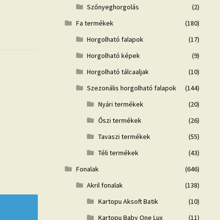
Szőnyeghorgolás
(2)
Fa termékek
(180)
Horgolható falapok
(17)
Horgolható képek
(9)
Horgolható tálcaaljak
(10)
Szezonális horgolható falapok
(144)
Nyári termékek
(20)
Őszi termékek
(26)
Tavaszi termékek
(55)
Téli termékek
(43)
Fonalak
(646)
Akril fonalak
(138)
Kartopu Aksoft Batik
(10)
Kartopu Baby One Lux
(11)