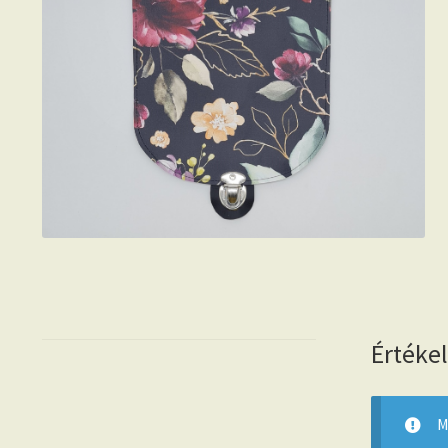
Értéke
M