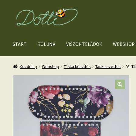
Ugrás
Kilépés
a
a
navigációhoz
tartalomba
START
RÓLUNK
VISZONTELADÓK
WEBSHOP
Kezdőlap
Webshop
Táska készítés
Táska szettek
05. Tá