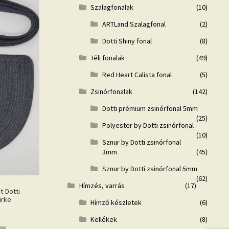
Szalagfonalak
(10)
ARTLand Szalagfonal
(2)
Dotti Shiny fonal
(8)
Téli fonalak
(49)
Red Heart Calista fonal
(5)
Zsinórfonalak
(142)
Dotti prémium zsinórfonal 5mm
(25)
Polyester by Dotti zsinórfonal
(10)
Sznur by Dotti zsinórfonal
3mm
(45)
Sznur by Dotti zsinórfonal 5mm
(62)
Hímzés, varrás
(17)
t-Dotti
ürke
Hímző készletek
(6)
Kellékek
(8)