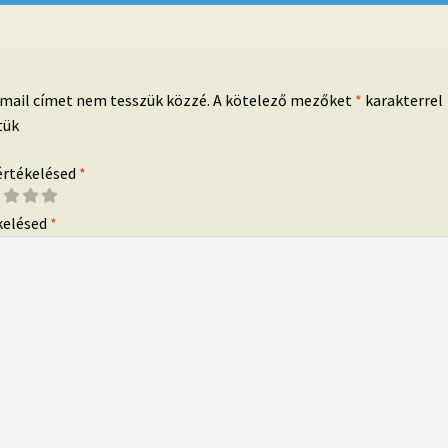
-mail címet nem tesszük közzé.
A kötelező mezőket
*
karakterrel
tük
 értékelésed
*
kelésed
*