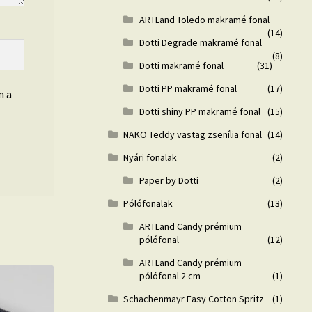
ARTLand Toledo makramé fonal
(14)
Dotti Degrade makramé fonal
(8)
Dotti makramé fonal
(31)
Dotti PP makramé fonal
(17)
n a
Dotti shiny PP makramé fonal
(15)
NAKO Teddy vastag zsenília fonal
(14)
Nyári fonalak
(2)
Paper by Dotti
(2)
Pólófonalak
(13)
ARTLand Candy prémium
pólófonal
(12)
ARTLand Candy prémium
pólófonal 2 cm
(1)
Schachenmayr Easy Cotton Spritz
(1)