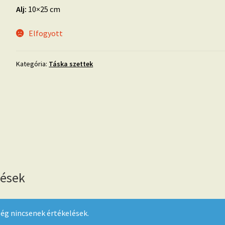
Alj:
10×25 cm
Elfogyott
Kategória:
Táska szettek
lések
ég nincsenek értékelések.