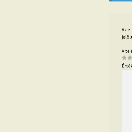
Az e
jelöl
A te
Érté