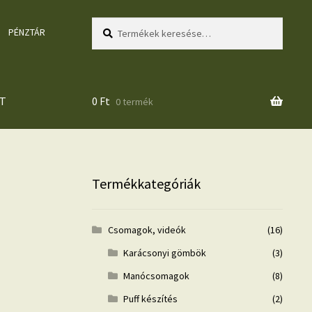
Keresés
Keresés
PÉNZTÁR
a
következőre:
T
0
Ft
0 termék
Termékkategóriák
Csomagok, videók
(16)
Karácsonyi gömbök
(3)
Manócsomagok
(8)
Puff készítés
(2)