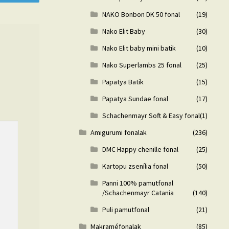
NAKO Bonbon DK 50 fonal
(19)
Nako Elit Baby
(30)
Nako Elit baby mini batik
(10)
Nako Superlambs 25 fonal
(25)
Papatya Batik
(15)
Papatya Sundae fonal
(17)
Schachenmayr Soft & Easy fonal
(1)
Amigurumi fonalak
(236)
DMC Happy chenille fonal
(25)
Kartopu zsenília fonal
(50)
Panni 100% pamutfonal
/Schachenmayr Catania
(140)
Puli pamutfonal
(21)
Makraméfonalak
(85)