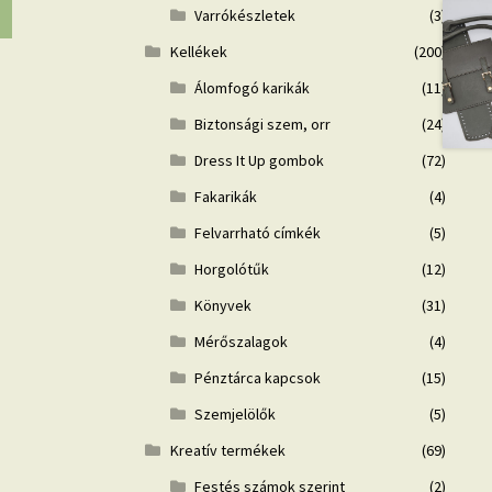
Varrókészletek
(3)
Kellékek
(200)
Álomfogó karikák
(11)
Biztonsági szem, orr
(24)
Dress It Up gombok
(72)
Fakarikák
(4)
Felvarrható címkék
(5)
Horgolótűk
(12)
Könyvek
(31)
Mérőszalagok
(4)
Pénztárca kapcsok
(15)
Szemjelölők
(5)
Kreatív termékek
(69)
Festés számok szerint
(2)