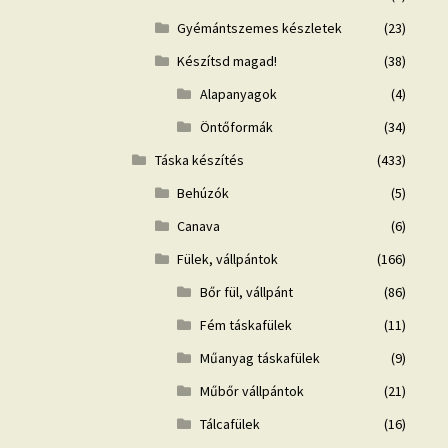
Gyémántszemes készletek
(23)
Készítsd magad!
(38)
Alapanyagok
(4)
Öntőformák
(34)
Táska készítés
(433)
Behúzók
(5)
Canava
(6)
Fülek, vállpántok
(166)
Bőr fül, vállpánt
(86)
Fém táskafülek
(11)
Műanyag táskafülek
(9)
Műbőr vállpántok
(21)
Tálcafülek
(16)