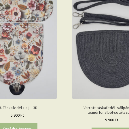
3. Táskafedél + alj – 3D
Varrott táskafedél+vállpán
zsinórfonalból-sötétsz
5.900
Ft
5.900
Ft
Kosárba teszem