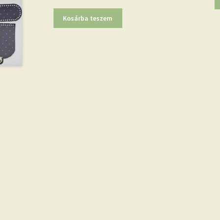
price
price
was:
is:
Kosárba teszem
4.900 Ft.
3.900 Ft.