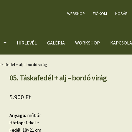
WEBSHOP
FIÓKOM
KOSÁR
HÍRLEVÉL
GALÉRIA
WORKSHOP
KAPCSOLA
skafedél + alj – bordó virág
05. Táskafedél + alj – bordó virág
5.900
Ft
Anyaga:
műbőr
Hátlap:
fekete
Fedél:
18×21 cm