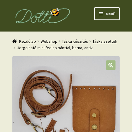
Ugrás
Kilépés
Menü
a
a
navigációhoz
tartalomba
Kezdőlap
Webshop
Táska készítés
Táska szettek
Horgolható mini fedlap pánttal, barna, antik
nd
u