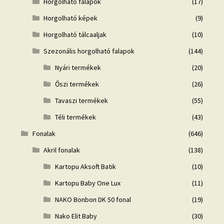
Horgolható falapok
(17)
Horgolható képek
(9)
Horgolható tálcaaljak
(10)
Szezonális horgolható falapok
(144)
Nyári termékek
(20)
Őszi termékek
(26)
Tavaszi termékek
(55)
Téli termékek
(43)
Fonalak
(646)
Akril fonalak
(138)
Kartopu Aksoft Batik
(10)
Kartopu Baby One Lux
(11)
NAKO Bonbon DK 50 fonal
(19)
Nako Elit Baby
(30)