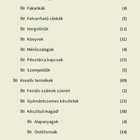
Fakarikák
(4)
Felvarrható címkék
(5)
Horgolótűk
(12)
Könyvek
(31)
Mérőszalagok
(4)
Pénztárca kapcsok
(15)
Szemjelölők
(5)
Kreatív termékek
(69)
Festés számok szerint
(2)
Gyémántszemes készletek
(23)
Készítsd magad!
(38)
Alapanyagok
(4)
Öntőformák
(34)