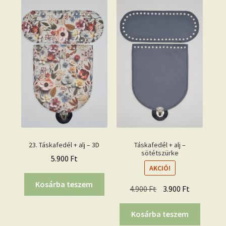
23. Táskafedél + alj – 3D
Táskafedél + alj –
sötétszürke
5.900
Ft
AKCIÓ!
Kosárba teszem
Original
Current
4.900
Ft
3.900
Ft
price
price
was:
is:
Kosárba teszem
4.900 Ft.
3.900 Ft.