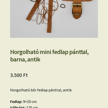
Horgolható mini fedlap pánttal,
barna, antik
3.500
Ft
Horgolható bőr fedlap pánttal, antik
Fedlap:
9×10 cm
Vállpánt:
120 cm