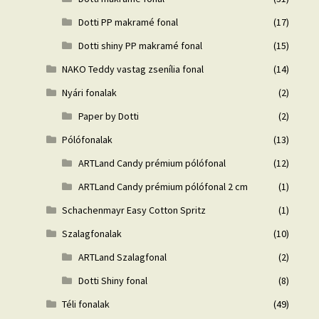
Dotti PP makramé fonal
(17)
Dotti shiny PP makramé fonal
(15)
NAKO Teddy vastag zsenília fonal
(14)
Nyári fonalak
(2)
Paper by Dotti
(2)
Pólófonalak
(13)
ARTLand Candy prémium pólófonal
(12)
ARTLand Candy prémium pólófonal 2 cm
(1)
Schachenmayr Easy Cotton Spritz
(1)
Szalagfonalak
(10)
ARTLand Szalagfonal
(2)
Dotti Shiny fonal
(8)
Téli fonalak
(49)