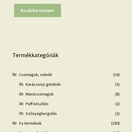
price
price
was:
is:
Kosárba teszem
4.900 Ft.
3.900 Ft.
Termékkategóriák
Csomagok, videók
(16)
Karácsonyi gömbök
(3)
Manócsomagok
(8)
Puff készítés
(2)
Szőnyeghorgolás
(2)
Fa termékek
(180)