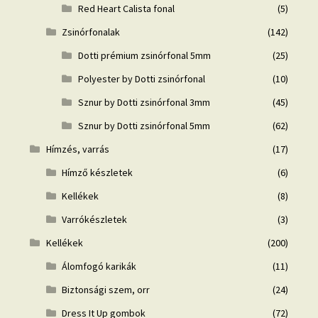
Red Heart Calista fonal
(5)
Zsinórfonalak
(142)
Dotti prémium zsinórfonal 5mm
(25)
Polyester by Dotti zsinórfonal
(10)
Sznur by Dotti zsinórfonal 3mm
(45)
Sznur by Dotti zsinórfonal 5mm
(62)
Hímzés, varrás
(17)
Hímző készletek
(6)
Kellékek
(8)
Varrókészletek
(3)
Kellékek
(200)
Álomfogó karikák
(11)
Biztonsági szem, orr
(24)
Dress It Up gombok
(72)