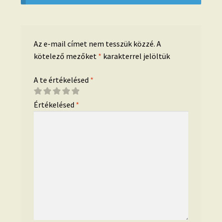
Az e-mail címet nem tesszük közzé.
A
kötelező mezőket
*
karakterrel jelöltük
A te értékelésed
*
Értékelésed
*