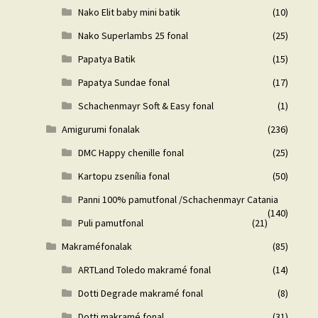
Nako Elit baby mini batik
(10)
Nako Superlambs 25 fonal
(25)
Papatya Batik
(15)
Papatya Sundae fonal
(17)
Schachenmayr Soft & Easy fonal
(1)
Amigurumi fonalak
(236)
DMC Happy chenille fonal
(25)
Kartopu zsenília fonal
(50)
Panni 100% pamutfonal /Schachenmayr Catania
(140)
Puli pamutfonal
(21)
Makraméfonalak
(85)
ARTLand Toledo makramé fonal
(14)
Dotti Degrade makramé fonal
(8)
Dotti makramé fonal
(31)