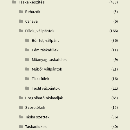
Táska készítés
(433)
Behúzók
(5)
Canava
(6)
Fülek, vállpántok
(166)
Bőr fül, vállpánt
(86)
Fém táskafülek
(11)
Műanyag táskafülek
(9)
Műbőr vállpántok
(21)
Tálcafülek
(16)
Textil vállpántok
(22)
Horgolható táskaaljak
(65)
Szerelékek
(15)
Táska szettek
(36)
Táskadíszek
(40)