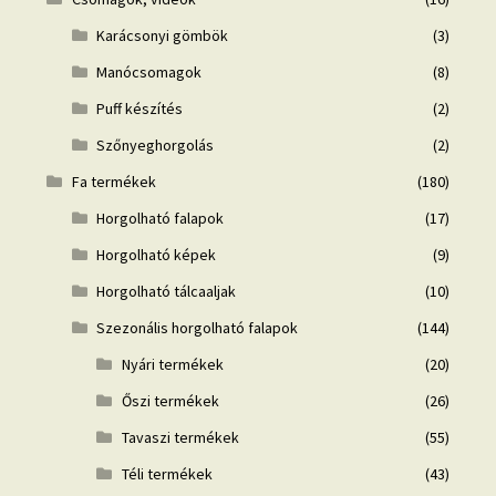
Karácsonyi gömbök
(3)
Manócsomagok
(8)
Puff készítés
(2)
Szőnyeghorgolás
(2)
Fa termékek
(180)
Horgolható falapok
(17)
Horgolható képek
(9)
Horgolható tálcaaljak
(10)
Szezonális horgolható falapok
(144)
Nyári termékek
(20)
Őszi termékek
(26)
Tavaszi termékek
(55)
Téli termékek
(43)