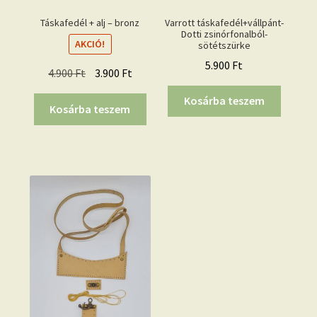
Táskafedél + alj – bronz
Varrott táskafedél+vállpánt-
Dotti zsinórfonalból-
AKCIÓ!
sötétszürke
5.900
Ft
Original
Current
4.900
Ft
3.900
Ft
price
price
Kosárba teszem
was:
is:
Kosárba teszem
4.900 Ft.
3.900 Ft.