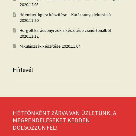
2020.12.03.
Hóember figura készítése – Karácsonyi dekoráció
2020.11.20.
Horgolt karácsonyi zokni készítése zsinórfonalból
2020.11.12.
Mikulászsák készítése
2020.11.04.
Hírlevél
HÉTFŐNKÉNT ZÁRVA VAN ÜZLETÜNK, A
MEGRENDELÉSEKET KEDDEN
DOLGOZZUK FEL!