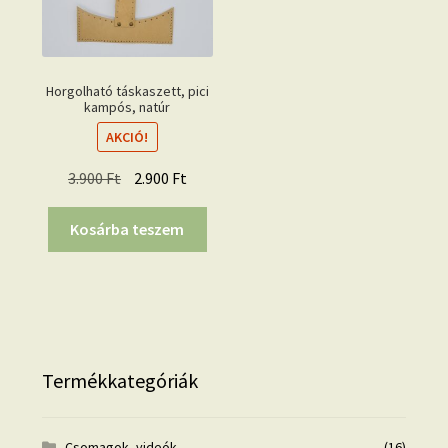
Horgolható táskaszett, pici
kampós, natúr
AKCIÓ!
Original
Current
3.900
Ft
2.900
Ft
price
price
was:
is:
Kosárba teszem
3.900 Ft.
2.900 Ft.
Termékkategóriák
Csomagok, videók
(16)