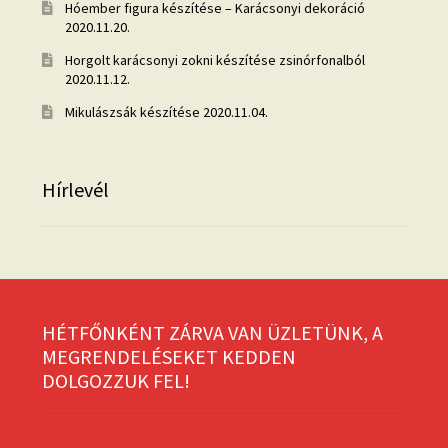
Hóember figura készítése – Karácsonyi dekoráció
2020.11.20.
Horgolt karácsonyi zokni készítése zsinórfonalból
2020.11.12.
Mikulászsák készítése
2020.11.04.
Hírlevél
HÉTFŐNKÉNT ZÁRVA VAN ÜZLETÜNK, A
MEGRENDELÉSEKET KEDDEN
DOLGOZZUK FEL!