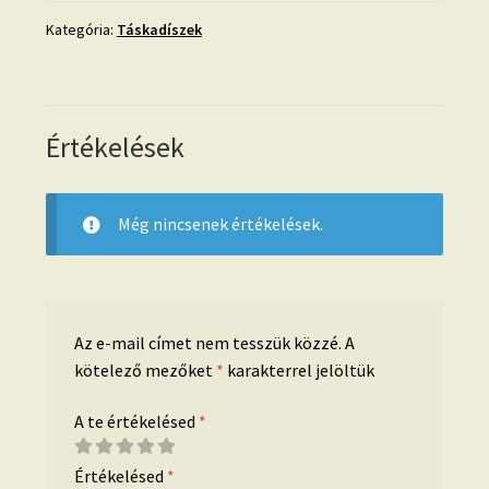
arany
mennyiség
Kategória:
Táskadíszek
Értékelések
Még nincsenek értékelések.
Az e-mail címet nem tesszük közzé.
A
kötelező mezőket
*
karakterrel jelöltük
A te értékelésed
*
Értékelésed
*