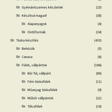
Gyémántszemes készletek
(23)
Készítsd magad!
(38)
Alapanyagok
(4)
Öntőformák
(34)
Táska készítés
(433)
Behúzók
(5)
Canava
(6)
Fülek, vállpántok
(166)
Bőr fül, vállpánt
(86)
Fém táskafülek
(11)
Műanyag táskafülek
(9)
Műbőr vállpántok
(21)
Tálcafülek
(16)