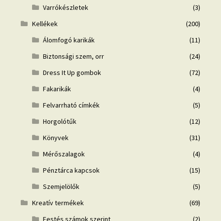
Varrókészletek
(3)
Kellékek
(200)
Álomfogó karikák
(11)
Biztonsági szem, orr
(24)
Dress It Up gombok
(72)
Fakarikák
(4)
Felvarrható címkék
(5)
Horgolótűk
(12)
Könyvek
(31)
Mérőszalagok
(4)
Pénztárca kapcsok
(15)
Szemjelölők
(5)
Kreatív termékek
(69)
Festés számok szerint
(2)