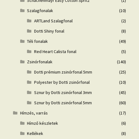
Schachenmayr Easy Cotton Spritz
(1)
Szalagfonalak
(10)
ARTLand Szalagfonal
(2)
Dotti Shiny fonal
(8)
Téli fonalak
(49)
Red Heart Calista fonal
(5)
Zsinórfonalak
(140)
Dotti prémium zsinórfonal 5mm
(25)
Polyester by Dotti zsinórfonal
(10)
Sznur by Dotti zsinórfonal 3mm
(45)
Sznur by Dotti zsinórfonal 5mm
(60)
Hímzés, varrás
(17)
Hímző készletek
(6)
Kellékek
(8)