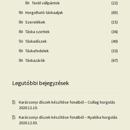
Textil vállpántok
(22)
Horgolható táskaaljak
(65)
Szerelékek
(15)
Táska szettek
(36)
Táskadíszek
(40)
Táskafedelek
(33)
Táskazárók
(67)
Legutóbbi bejegyzések
Karácsonyi díszek készítése fonalból – Csillag horgolás
2020.12.10.
Karácsonyi díszek készítése fonalból – Nyalóka horgolás
2020.12.03.