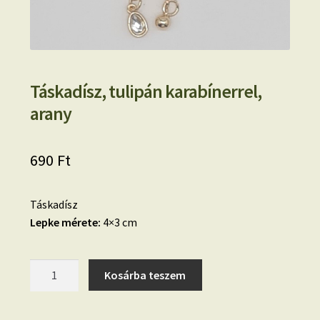
Táskadísz, tulipán karabínerrel,
arany
690
Ft
Táskadísz
Lepke mérete:
4×3 cm
Táskadísz,
Kosárba teszem
tulipán
karabínerrel,