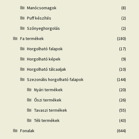
Manócsomagok
(8)
Puff készítés
(2)
Szőnyeghorgolás
(2)
Fa termékek
(180)
Horgolható falapok
(17)
Horgolható képek
(9)
Horgolható tálcaaljak
(10)
Szezonális horgolható falapok
(144)
Nyári termékek
(20)
Őszi termékek
(26)
Tavaszi termékek
(55)
Téli termékek
(43)
Fonalak
(644)