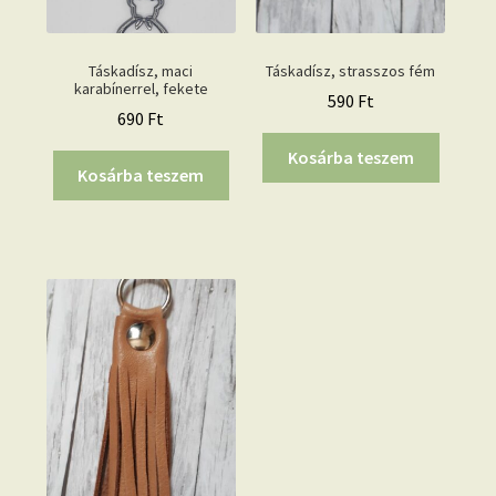
Táskadísz, maci
Táskadísz, strasszos fém
karabínerrel, fekete
590
Ft
690
Ft
Kosárba teszem
Kosárba teszem