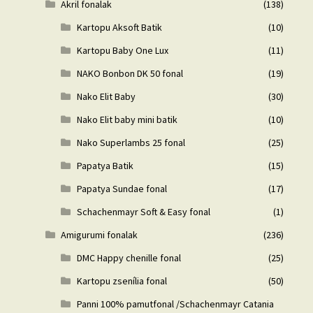
Akril fonalak
(138)
Kartopu Aksoft Batik
(10)
Kartopu Baby One Lux
(11)
NAKO Bonbon DK 50 fonal
(19)
Nako Elit Baby
(30)
Nako Elit baby mini batik
(10)
Nako Superlambs 25 fonal
(25)
Papatya Batik
(15)
Papatya Sundae fonal
(17)
Schachenmayr Soft & Easy fonal
(1)
Amigurumi fonalak
(236)
DMC Happy chenille fonal
(25)
Kartopu zsenília fonal
(50)
Panni 100% pamutfonal /Schachenmayr Catania