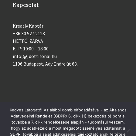
Kapcsolat
Kreatív Kaptár
+36 30 527 2128
HÉTFŐ: ZÁRVA
K–P: 10:00 – 18:00
info[@]dottifonal.hu
1196 Budapest, Ady Endre út 63.
Kedves Látogató! Az alábbi gomb elfogadásával - az Általános
Adatvédelmi Rendelet (GDPR) 6. cikk (1) bekezdés b) pontja,
© 2014 - 2023 Kreatív Kaptár
Postai csomagküldés szerdánként, GLS minden nap!
továbbá a 7. cikk rendelkezése alapján - tudomásul veszem,
Adatvédelem
hogy az adatkezelő a most megadott személyes adataimat a
Bezárás
GDPR, továbbá a saját adatkezelési tájékoztatójának feltételei