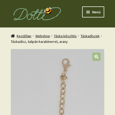
Ugrás
Kilépés
Menü
a
a
navigációhoz
tartalomba
Kezdőlap
Webshop
Táska készítés
Táskadíszek
Táskadísz, tulipán karabínerrel, arany
nd
u