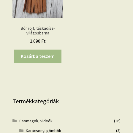
Bőr rojt, táskadísz-
világosbarna
1.090
Ft
Kosárba teszem
Termékkategóriák
Csomagok, videók
(16)
Karácsonyi gömbök
(3)