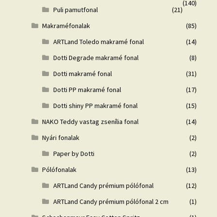
(140)
Puli pamutfonal
(21)
Makraméfonalak
(85)
ARTLand Toledo makramé fonal
(14)
Dotti Degrade makramé fonal
(8)
Dotti makramé fonal
(31)
Dotti PP makramé fonal
(17)
Dotti shiny PP makramé fonal
(15)
NAKO Teddy vastag zsenília fonal
(14)
Nyári fonalak
(2)
Paper by Dotti
(2)
Pólófonalak
(13)
ARTLand Candy prémium pólófonal
(12)
ARTLand Candy prémium pólófonal 2 cm
(1)