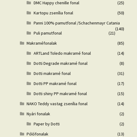
DMC Happy chenille fonal
(25)
Kartopu zsenília fonal
(50)
Panni 100% pamutfonal /Schachenmayr Catania
(140)
Puli pamutfonal
(21)
Makraméfonalak
(85)
ARTLand Toledo makramé fonal
(14)
Dotti Degrade makramé fonal
(8)
Dotti makramé fonal
(31)
Dotti PP makramé fonal
(17)
Dotti shiny PP makramé fonal
(15)
NAKO Teddy vastag zsenília fonal
(14)
Nyári fonalak
(2)
Paper by Dotti
(2)
Pólófonalak
(13)