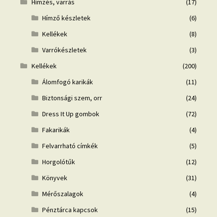
Hímzés, varrás
(17)
Hímző készletek
(6)
Kellékek
(8)
Varrókészletek
(3)
Kellékek
(200)
Álomfogó karikák
(11)
Biztonsági szem, orr
(24)
Dress It Up gombok
(72)
Fakarikák
(4)
Felvarrható címkék
(5)
Horgolótűk
(12)
Könyvek
(31)
Mérőszalagok
(4)
Pénztárca kapcsok
(15)