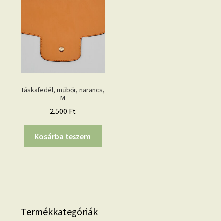
Táskafedél, műbőr, narancs,
M
2.500
Ft
Kosárba teszem
Termékkategóriák