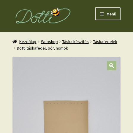
Ugrás
Kilépés
Menü
a
a
navigációhoz
tartalomba
Kezdőlap
Webshop
Táska készítés
Táskafedelek
Dotti táskafedél, bőr, homok
nd
u