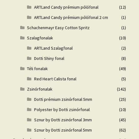
ARTLand Candy prémium pólófonal
(12)
ARTLand Candy prémium pólófonal 2 cm
(1)
Schachenmayr Easy Cotton Spritz
(1)
Szalagfonalak
(10)
ARTLand Szalagfonal
(2)
Dotti Shiny fonal
(8)
Téli fonalak
(49)
Red Heart Calista fonal
(5)
Zsinórfonalak
(142)
Dotti prémium zsinórfonal 5mm
(25)
Polyester by Dotti zsinórfonal
(10)
Sznur by Dotti zsinórfonal 3mm
(45)
Sznur by Dotti zsinórfonal 5mm
(62)