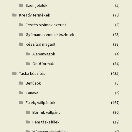
Szemjelölők
(5)
Kreatív termékek
(70)
Festés számok szerint
(3)
Gyémántszemes készletek
(23)
Készítsd magad!
(38)
Alapanyagok
(4)
Öntőformák
(34)
Táska készítés
(435)
Behúzók
(5)
Canava
(6)
Fülek, vállpántok
(167)
Bőr fül, vállpánt
(86)
Fém táskafülek
(12)
Műanyag táskafülek
(9)