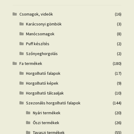
Csomagok, videók
(16)
Karácsonyi gömbök
(3)
Manócsomagok
(8)
Puff készítés
(2)
Szőnyeghorgolás
(2)
Fa termékek
(180)
Horgolható falapok
(17)
Horgolható képek
(9)
Horgolható tálcaaljak
(10)
Szezonális horgolható falapok
(144)
Nyári termékek
(20)
Őszi termékek
(26)
Tavaszi termékek
(55)