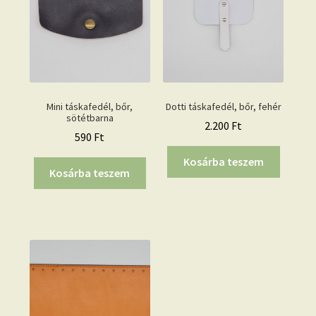
Mini táskafedél, bőr,
Dotti táskafedél, bőr, fehér
sötétbarna
2.200
Ft
590
Ft
Kosárba teszem
Kosárba teszem