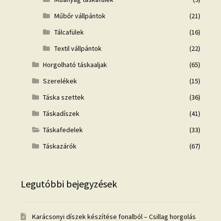
Műbőr vállpántok
(21)
Tálcafülek
(16)
Textil vállpántok
(22)
Horgolható táskaaljak
(65)
Szerelékek
(15)
Táska szettek
(36)
Táskadíszek
(41)
Táskafedelek
(33)
Táskazárók
(67)
Legutóbbi bejegyzések
Karácsonyi díszek készítése fonalból – Csillag horgolás