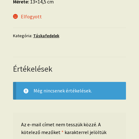
Mérete:
13×14,5 cm
Elfogyott
Kategória:
Táskafedelek
Értékelések
Még nincsenek értékelések.
Az e-mail címet nem tesszük közzé.
A
kötelező mezőket
*
karakterrel jelöltük