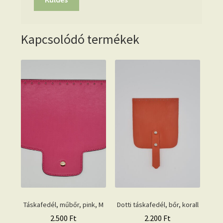
Kapcsolódó termékek
Táskafedél, műbőr, pink, M
Dotti táskafedél, bőr, korall
2.500
Ft
2.200
Ft