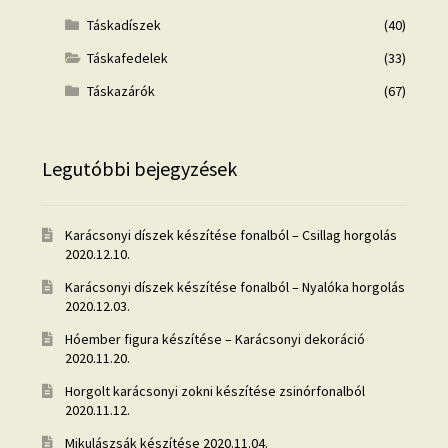
Táskadíszek
(40)
Táskafedelek
(33)
Táskazárók
(67)
Legutóbbi bejegyzések
Karácsonyi díszek készítése fonalból – Csillag horgolás
2020.12.10.
Karácsonyi díszek készítése fonalból – Nyalóka horgolás
2020.12.03.
Hóember figura készítése – Karácsonyi dekoráció
2020.11.20.
Horgolt karácsonyi zokni készítése zsinórfonalból
2020.11.12.
Mikulászsák készítése
2020.11.04.