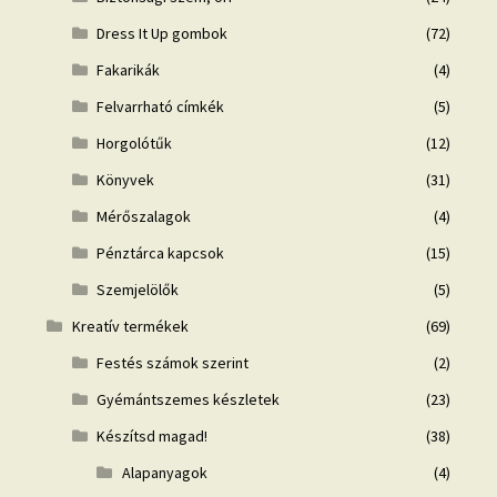
Dress It Up gombok
(72)
Fakarikák
(4)
Felvarrható címkék
(5)
Horgolótűk
(12)
Könyvek
(31)
Mérőszalagok
(4)
Pénztárca kapcsok
(15)
Szemjelölők
(5)
Kreatív termékek
(69)
Festés számok szerint
(2)
Gyémántszemes készletek
(23)
Készítsd magad!
(38)
Alapanyagok
(4)