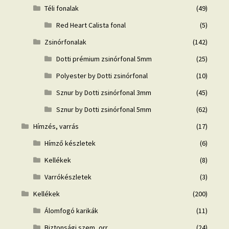
Téli fonalak
(49)
Red Heart Calista fonal
(5)
Zsinórfonalak
(142)
Dotti prémium zsinórfonal 5mm
(25)
Polyester by Dotti zsinórfonal
(10)
Sznur by Dotti zsinórfonal 3mm
(45)
Sznur by Dotti zsinórfonal 5mm
(62)
Hímzés, varrás
(17)
Hímző készletek
(6)
Kellékek
(8)
Varrókészletek
(3)
Kellékek
(200)
Álomfogó karikák
(11)
Biztonsági szem, orr
(24)