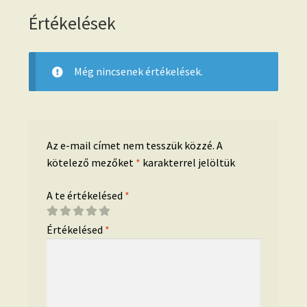
Értékelések
Még nincsenek értékelések.
Az e-mail címet nem tesszük közzé.
A
kötelező mezőket
*
karakterrel jelöltük
A te értékelésed
*
Értékelésed
*