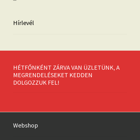
Hírlevél
HÉTFŐNKÉNT ZÁRVA VAN ÜZLETÜNK, A
MEGRENDELÉSEKET KEDDEN
DOLGOZZUK FEL!
Webshop