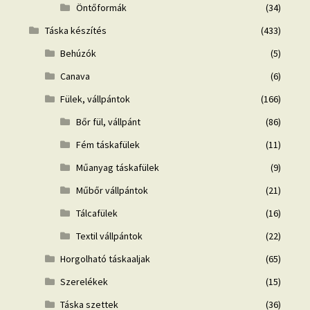
Öntőformák
(34)
Táska készítés
(433)
Behúzók
(5)
Canava
(6)
Fülek, vállpántok
(166)
Bőr fül, vállpánt
(86)
Fém táskafülek
(11)
Műanyag táskafülek
(9)
Műbőr vállpántok
(21)
Tálcafülek
(16)
Textil vállpántok
(22)
Horgolható táskaaljak
(65)
Szerelékek
(15)
Táska szettek
(36)