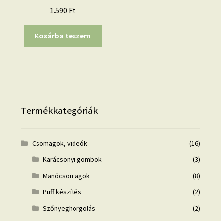
1.590
Ft
Kosárba teszem
Termékkategóriák
Csomagok, videók
(16)
Karácsonyi gömbök
(3)
Manócsomagok
(8)
Puff készítés
(2)
Szőnyeghorgolás
(2)