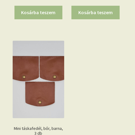
Kosárba teszem
Kosárba teszem
Mini táskafedél, bőr, barna,
3 db