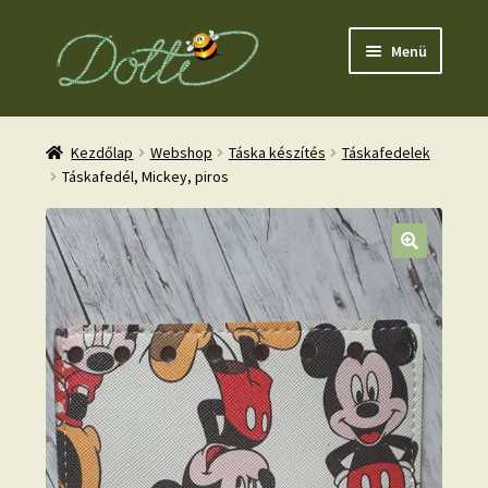
Ugrás
Kilépés
Menü
a
a
navigációhoz
tartalomba
Kezdőlap
Webshop
Táska készítés
Táskafedelek
Táskafedél, Mickey, piros
nd
u