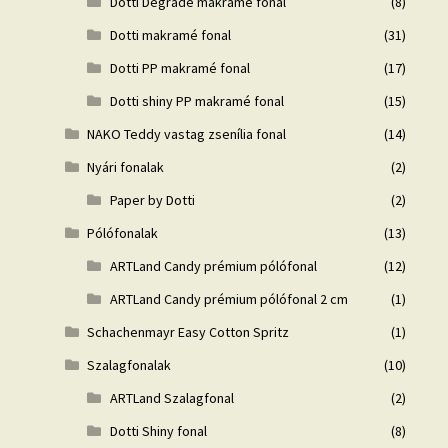
Dotti Degrade makramé fonal
(8)
Dotti makramé fonal
(31)
Dotti PP makramé fonal
(17)
Dotti shiny PP makramé fonal
(15)
NAKO Teddy vastag zsenília fonal
(14)
Nyári fonalak
(2)
Paper by Dotti
(2)
Pólófonalak
(13)
ARTLand Candy prémium pólófonal
(12)
ARTLand Candy prémium pólófonal 2 cm
(1)
Schachenmayr Easy Cotton Spritz
(1)
Szalagfonalak
(10)
ARTLand Szalagfonal
(2)
Dotti Shiny fonal
(8)