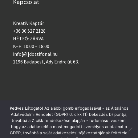
Kapcsolat
Kreatív Kaptár
+36 30 527 2128
HÉTFŐ: ZÁRVA
K–P: 10:00 – 18:00
info[@]dottifonal.hu
1196 Budapest, Ady Endre út 63.
Kedves Látogató! Az alábbi gomb elfogadásával - az Általános
Adatvédelmi Rendelet (GDPR) 6. cikk (1) bekezdés b) pontja,
© 2014 - 2023 Kreatív Kaptár
Postai csomagküldés szerdánként, GLS minden nap!
továbbá a 7. cikk rendelkezése alapján - tudomásul veszem,
Adatvédelem
hogy az adatkezelő a most megadott személyes adataimat a
Bezárás
GDPR, továbbá a saját adatkezelési tájékoztatójának feltételei