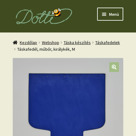
Ugrás
Kilépés
Menü
a
a
navigációhoz
tartalomba
Kezdőlap
Webshop
Táska készítés
Táskafedelek
Táskafedél, műbőr, királykék, M
nd
u