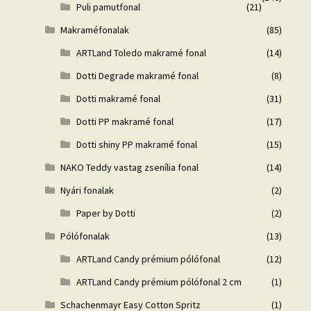
Puli pamutfonal
(21)
Makraméfonalak
(85)
ARTLand Toledo makramé fonal
(14)
Dotti Degrade makramé fonal
(8)
Dotti makramé fonal
(31)
Dotti PP makramé fonal
(17)
Dotti shiny PP makramé fonal
(15)
NAKO Teddy vastag zsenília fonal
(14)
Nyári fonalak
(2)
Paper by Dotti
(2)
Pólófonalak
(13)
ARTLand Candy prémium pólófonal
(12)
ARTLand Candy prémium pólófonal 2 cm
(1)
Schachenmayr Easy Cotton Spritz
(1)