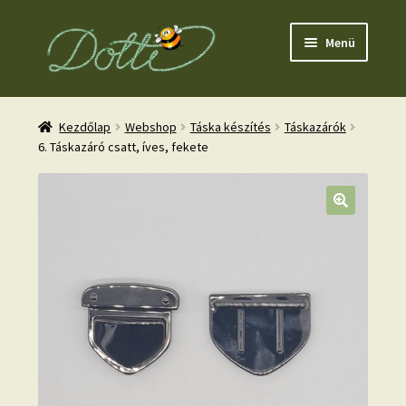
Ugrás
Kilépés
Menü
a
a
navigációhoz
tartalomba
Kezdőlap
Webshop
Táska készítés
Táskazárók
6. Táskazáró csatt, íves, fekete
nd
u