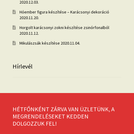
2020.12.03.
Hóember figura készítése – Karácsonyi dekoráció
2020.11.20.
Horgolt karácsonyi zokni készítése zsinórfonalból
2020.11.12.
Mikulászsák készítése
2020.11.04.
Hírlevél
HÉTFŐNKÉNT ZÁRVA VAN ÜZLETÜNK, A
MEGRENDELÉSEKET KEDDEN
DOLGOZZUK FEL!