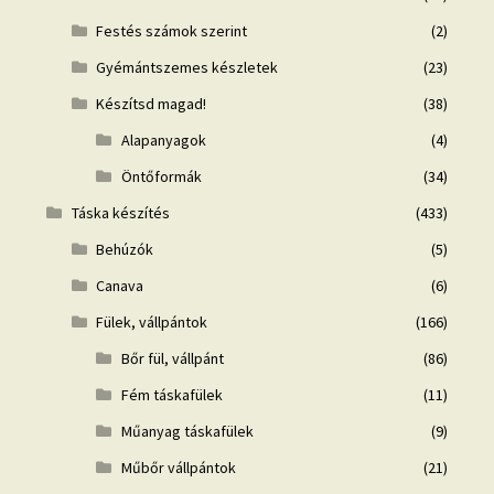
Festés számok szerint
(2)
Gyémántszemes készletek
(23)
Készítsd magad!
(38)
Alapanyagok
(4)
Öntőformák
(34)
Táska készítés
(433)
Behúzók
(5)
Canava
(6)
Fülek, vállpántok
(166)
Bőr fül, vállpánt
(86)
Fém táskafülek
(11)
Műanyag táskafülek
(9)
Műbőr vállpántok
(21)