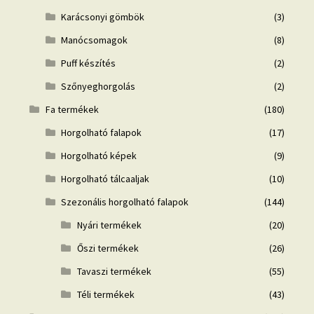
Karácsonyi gömbök
(3)
Manócsomagok
(8)
Puff készítés
(2)
Szőnyeghorgolás
(2)
Fa termékek
(180)
Horgolható falapok
(17)
Horgolható képek
(9)
Horgolható tálcaaljak
(10)
Szezonális horgolható falapok
(144)
Nyári termékek
(20)
Őszi termékek
(26)
Tavaszi termékek
(55)
Téli termékek
(43)