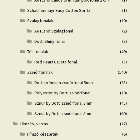
ARTLand Candy prémium pólófonal 2 cm
(1)
Schachenmayr Easy Cotton Spritz
(1)
Szalagfonalak
(10)
ARTLand Szalagfonal
(2)
Dotti Shiny fonal
(8)
Téli fonalak
(49)
Red Heart Calista fonal
(5)
Zsinórfonalak
(140)
Dotti prémium zsinórfonal 5mm
(25)
Polyester by Dotti zsinórfonal
(10)
Sznur by Dotti zsinórfonal 3mm
(45)
Sznur by Dotti zsinórfonal 5mm
(60)
Hímzés, varrás
(17)
Hímző készletek
(6)