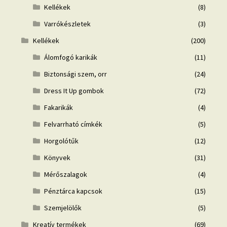
Kellékek
(8)
Varrókészletek
(3)
Kellékek
(200)
Álomfogó karikák
(11)
Biztonsági szem, orr
(24)
Dress It Up gombok
(72)
Fakarikák
(4)
Felvarrható címkék
(5)
Horgolótűk
(12)
Könyvek
(31)
Mérőszalagok
(4)
Pénztárca kapcsok
(15)
Szemjelölők
(5)
Kreatív termékek
(69)