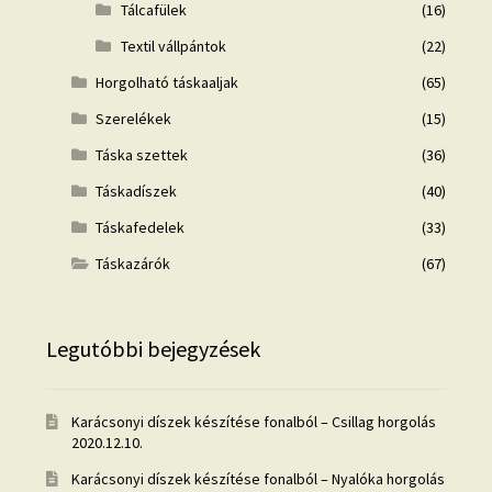
Tálcafülek
(16)
Textil vállpántok
(22)
Horgolható táskaaljak
(65)
Szerelékek
(15)
Táska szettek
(36)
Táskadíszek
(40)
Táskafedelek
(33)
Táskazárók
(67)
Legutóbbi bejegyzések
Karácsonyi díszek készítése fonalból – Csillag horgolás
2020.12.10.
Karácsonyi díszek készítése fonalból – Nyalóka horgolás