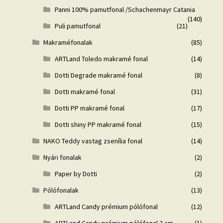
Panni 100% pamutfonal /Schachenmayr Catania
(140)
Puli pamutfonal
(21)
Makraméfonalak
(85)
ARTLand Toledo makramé fonal
(14)
Dotti Degrade makramé fonal
(8)
Dotti makramé fonal
(31)
Dotti PP makramé fonal
(17)
Dotti shiny PP makramé fonal
(15)
NAKO Teddy vastag zsenília fonal
(14)
Nyári fonalak
(2)
Paper by Dotti
(2)
Pólófonalak
(13)
ARTLand Candy prémium pólófonal
(12)