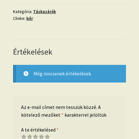
íves,
fekete
Kategória:
Táskazárók
Címke:
bőr
mennyiség
Értékelések
Még nincsenek értékelések.
Az e-mail címet nem tesszük közzé.
A
kötelező mezőket
*
karakterrel jelöltük
A te értékelésed
*