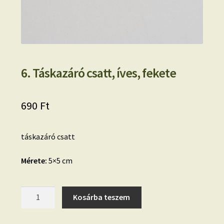
6. Táskazáró csatt, íves, fekete
690
Ft
táskazáró csatt
Mérete:
5×5 cm
6.
Kosárba teszem
Táskazáró
csatt,