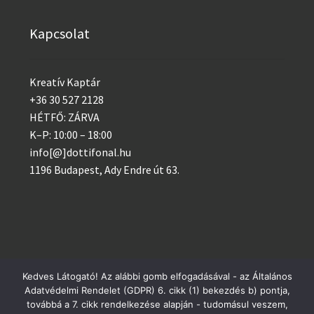
Kapcsolat
Kreatív Kaptár
+36 30 527 2128
HÉTFŐ: ZÁRVA
K–P: 10:00 – 18:00
info[@]dottifonal.hu
1196 Budapest, Ady Endre út 63.
Kedves Látogató! Az alábbi gomb elfogadásával - az Általános
Adatvédelmi Rendelet (GDPR) 6. cikk (1) bekezdés b) pontja,
© 2014 - 2023 Kreatív Kaptár
Postai csomagküldés szerdánként, GLS minden nap!
továbbá a 7. cikk rendelkezése alapján - tudomásul veszem,
Adatvédelem