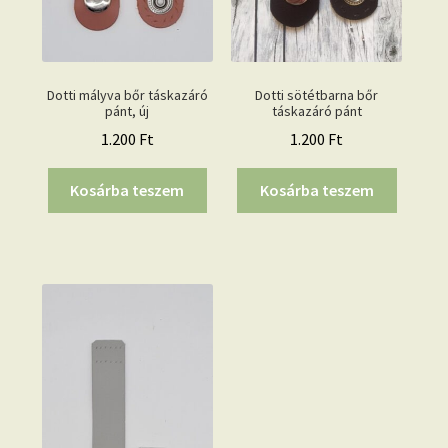
Dotti mályva bőr táskazáró
Dotti sötétbarna bőr
pánt, új
táskazáró pánt
1.200
Ft
1.200
Ft
Kosárba teszem
Kosárba teszem