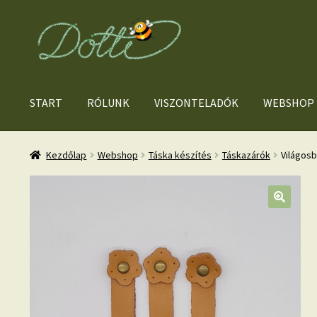
Ugrás
Kilépés
a
a
navigációhoz
tartalomba
START
RÓLUNK
VISZONTELADÓK
WEBSHOP
Kezdőlap
Webshop
Táska készítés
Táskazárók
Világosb