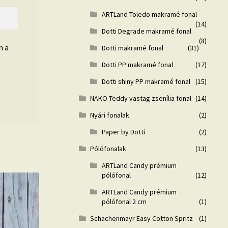
ARTLand Toledo makramé fonal
(14)
Dotti Degrade makramé fonal
(8)
n a
Dotti makramé fonal
(31)
Dotti PP makramé fonal
(17)
Dotti shiny PP makramé fonal
(15)
NAKO Teddy vastag zsenília fonal
(14)
Nyári fonalak
(2)
Paper by Dotti
(2)
Pólófonalak
(13)
ARTLand Candy prémium
pólófonal
(12)
ARTLand Candy prémium
pólófonal 2 cm
(1)
Schachenmayr Easy Cotton Spritz
(1)