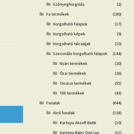
Szőnyeghorgolás
(2)
Fa termékek
(180)
Horgolható falapok
(17)
Horgolható képek
(9)
Horgolható tálcaaljak
(10)
Szezonális horgolható falapok
(144)
Nyári termékek
(20)
Őszi termékek
(26)
Tavaszi termékek
(55)
Téli termékek
(43)
Fonalak
(644)
Akril fonalak
(138)
Kartopu Aksoft Batik
(10)
Kartopu Baby One Lux
(11)