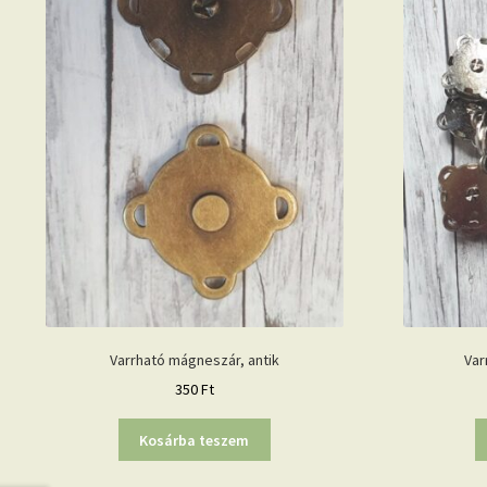
Varrható mágneszár, antik
Var
350
Ft
Kosárba teszem