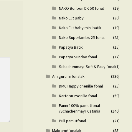
NAKO Bonbon DK 50 fonal
(19)
Nako Elit Baby
(30)
Nako Elit baby mini batik
(10)
Nako Superlambs 25 fonal
(25)
Papatya Batik
(15)
Papatya Sundae fonal
(17)
Schachenmayr Soft & Easy fonal
(1)
Amigurumi fonalak
(236)
DMC Happy chenille fonal
(25)
Kartopu zsenília fonal
(50)
Panni 100% pamutfonal
/Schachenmayr Catania
(140)
Puli pamutfonal
(21)
Makraméfonalak
(85)