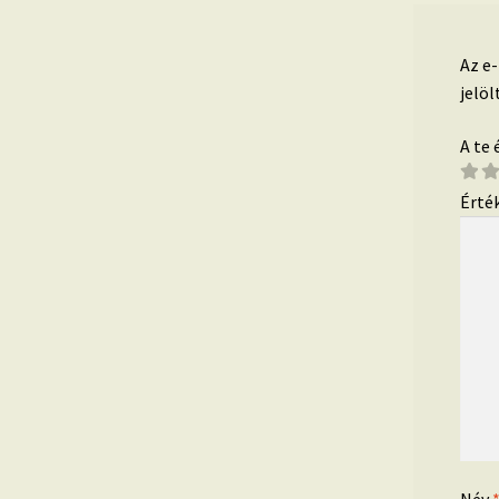
Az e
jelöl
A te
Érté