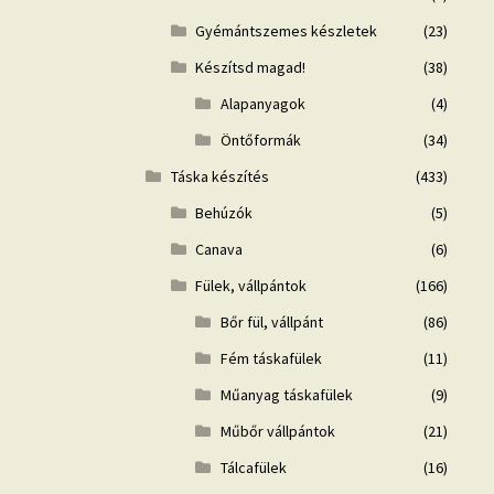
Gyémántszemes készletek
(23)
Készítsd magad!
(38)
Alapanyagok
(4)
Öntőformák
(34)
Táska készítés
(433)
Behúzók
(5)
Canava
(6)
Fülek, vállpántok
(166)
Bőr fül, vállpánt
(86)
Fém táskafülek
(11)
Műanyag táskafülek
(9)
Műbőr vállpántok
(21)
Tálcafülek
(16)