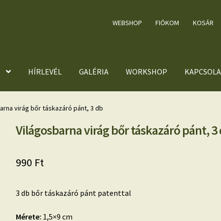
WEBSHOP
FIÓKOM
KOSÁR
HÍRLEVÉL
GALÉRIA
WORKSHOP
KAPCSOLA
arna virág bőr táskazáró pánt, 3 db
Világosbarna virág bőr táskazáró pánt, 3
990
Ft
3 db bőr táskazáró pánt patenttal
Mérete:
1,5×9 cm