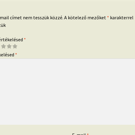
-mail címet nem tesszük közzé.
A kötelező mezőket
*
karakterrel
tük
 értékelésed
*
kelésed
*