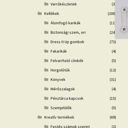
Varrókészletek
(3)
Kellékek
(200)
Álomfogó karikák
(11)
Biztonsági szem, orr
(24)
Dress It Up gombok
(72)
Fakarikák
(4)
Felvarrható címkék
(5)
Horgolótűk
(12)
Könyvek
(31)
Mérőszalagok
(4)
Pénztárca kapcsok
(15)
Szemjelölők
(5)
Kreatív termékek
(69)
Festés számok szerint
(2)