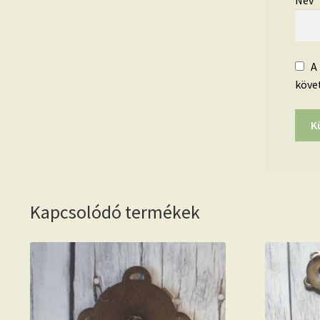
Név
A
köve
Kapcsolódó termékek