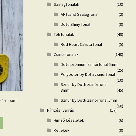
Szalagfonalak
(10)
ARTLand Szalagfonal
(2)
Dotti Shiny fonal
(8)
Téli fonalak
(49)
Red Heart Calista fonal
(5)
Zsinórfonalak
(140)
Dotti prémium zsinórfonal 5mm
(25)
Polyester by Dotti zsinórfonal
(10)
Sznur by Dotti zsinórfonal
3mm
(45)
Sznur by Dotti zsinórfonal 5mm
záró pánt
(60)
Hímzés, varrás
(17)
Hímző készletek
(6)
Kellékek
(8)