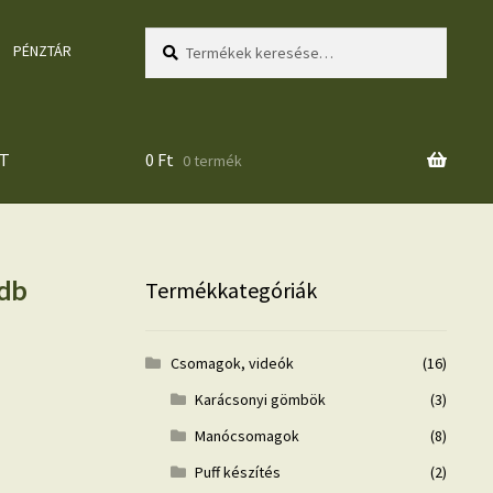
Keresés
Keresés
PÉNZTÁR
a
következőre:
T
0
Ft
0 termék
 db
Termékkategóriák
Csomagok, videók
(16)
Karácsonyi gömbök
(3)
Manócsomagok
(8)
Puff készítés
(2)