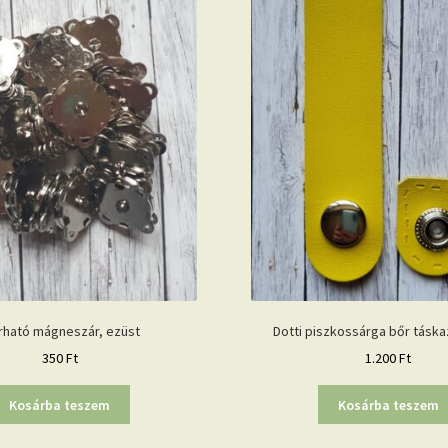
rható mágneszár, ezüst
Dotti piszkossárga bőr táska
350
Ft
1.200
Ft
Kosárba teszem
Kosárba teszem