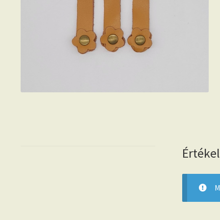
Értéke
M