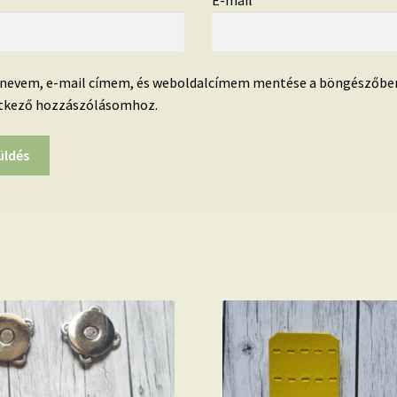
*
E-mail
*
 nevem, e-mail címem, és weboldalcímem mentése a böngészőbe
tkező hozzászólásomhoz.