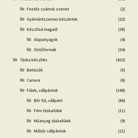
Festés számok szerint
(2)
Gyémántszemes készletek
(23)
Készítsd magad!
(38)
Alapanyagok
(4)
Öntőformák
(34)
Táska készítés
(433)
Behúzók
(5)
Canava
(6)
Fülek, vállpántok
(166)
Bőr fül, vállpánt
(86)
Fém táskafülek
(11)
Műanyag táskafülek
(9)
Műbőr vállpántok
(21)