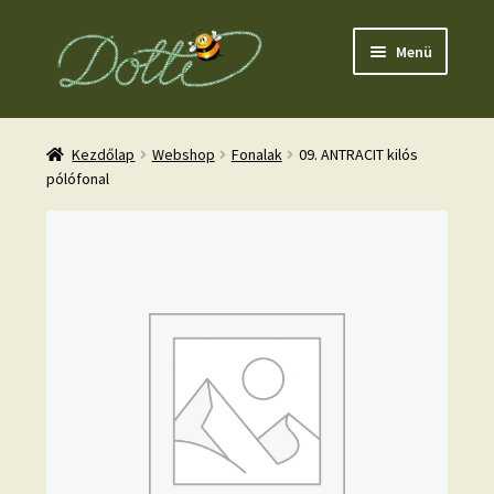
Ugrás
Kilépés
Menü
a
a
navigációhoz
tartalomba
Kezdőlap
Webshop
Fonalak
09. ANTRACIT kilós
pólófonal
nd
u