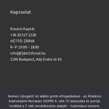
Kapcsolat
Kreatív Kaptár
+36 30 527 2128
HÉTFŐ: ZÁRVA
K–P: 10:00 – 18:00
info[@]dottifonal.hu
1196 Budapest, Ady Endre út 63.
Kedves Látogató! Az alábbi gomb elfogadásával - az Általános
Adatvédelmi Rendelet (GDPR) 6. cikk (1) bekezdés b) pontja,
© 2014 - 2023 Kreatív Kaptár
Postai csomagküldés szerdánként, GLS minden nap!
továbbá a 7. cikk rendelkezése alapján - tudomásul veszem,
Adatvédelem