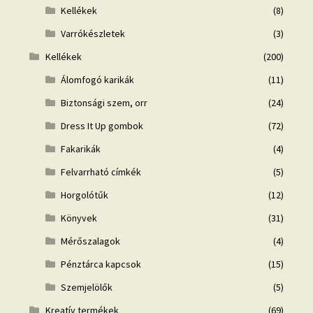
Kellékek
(8)
Varrókészletek
(3)
Kellékek
(200)
Álomfogó karikák
(11)
Biztonsági szem, orr
(24)
Dress It Up gombok
(72)
Fakarikák
(4)
Felvarrható címkék
(5)
Horgolótűk
(12)
Könyvek
(31)
Mérőszalagok
(4)
Pénztárca kapcsok
(15)
Szemjelölők
(5)
Kreatív termékek
(69)