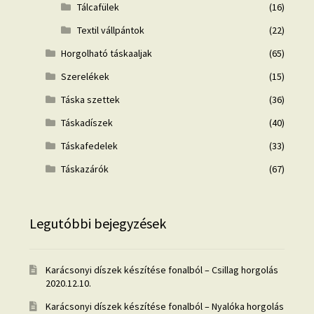
Tálcafülek
(16)
Textil vállpántok
(22)
Horgolható táskaaljak
(65)
Szerelékek
(15)
Táska szettek
(36)
Táskadíszek
(40)
Táskafedelek
(33)
Táskazárók
(67)
Legutóbbi bejegyzések
Karácsonyi díszek készítése fonalból – Csillag horgolás
2020.12.10.
Karácsonyi díszek készítése fonalból – Nyalóka horgolás