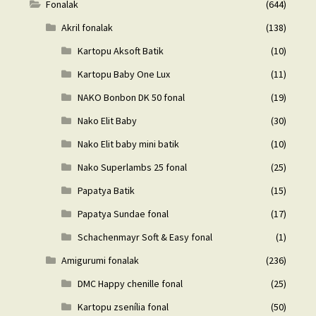
Fonalak
(644)
Akril fonalak
(138)
Kartopu Aksoft Batik
(10)
Kartopu Baby One Lux
(11)
NAKO Bonbon DK 50 fonal
(19)
Nako Elit Baby
(30)
Nako Elit baby mini batik
(10)
Nako Superlambs 25 fonal
(25)
Papatya Batik
(15)
Papatya Sundae fonal
(17)
Schachenmayr Soft & Easy fonal
(1)
Amigurumi fonalak
(236)
DMC Happy chenille fonal
(25)
Kartopu zsenília fonal
(50)