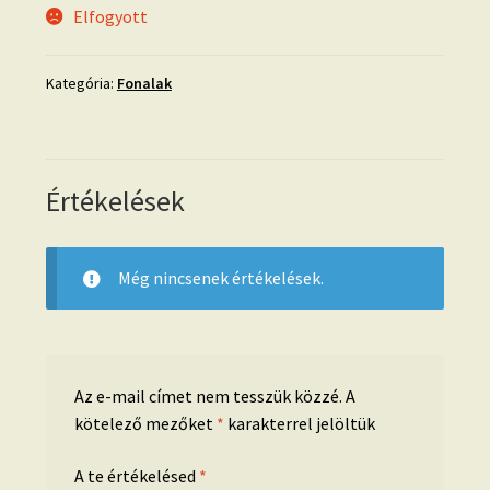
Elfogyott
Kategória:
Fonalak
Értékelések
Még nincsenek értékelések.
Az e-mail címet nem tesszük közzé.
A
kötelező mezőket
*
karakterrel jelöltük
A te értékelésed
*