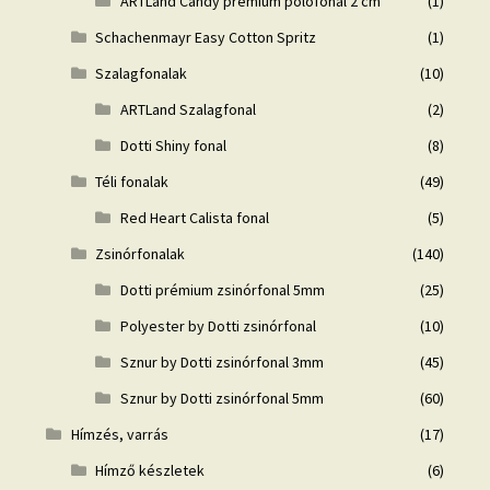
ARTLand Candy prémium pólófonal 2 cm
(1)
Schachenmayr Easy Cotton Spritz
(1)
Szalagfonalak
(10)
ARTLand Szalagfonal
(2)
Dotti Shiny fonal
(8)
Téli fonalak
(49)
Red Heart Calista fonal
(5)
Zsinórfonalak
(140)
Dotti prémium zsinórfonal 5mm
(25)
Polyester by Dotti zsinórfonal
(10)
Sznur by Dotti zsinórfonal 3mm
(45)
Sznur by Dotti zsinórfonal 5mm
(60)
Hímzés, varrás
(17)
Hímző készletek
(6)