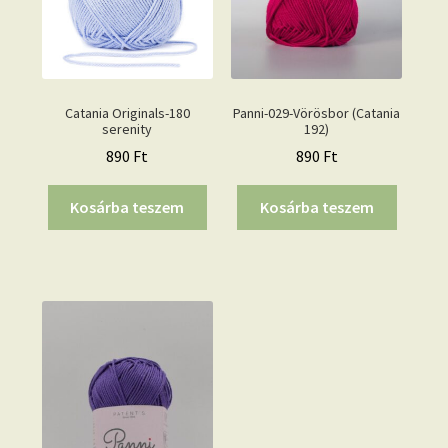
Catania Originals-180
Panni-029-Vörösbor (Catania
serenity
192)
890
Ft
890
Ft
Kosárba teszem
Kosárba teszem