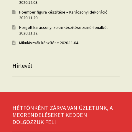
2020.12.03.
Hóember figura készítése – Karácsonyi dekoráció
2020.11.20.
Horgolt karácsonyi zokni készítése zsinórfonalból
2020.11.12.
Mikulászsák készítése
2020.11.04.
Hírlevél
HÉTFŐNKÉNT ZÁRVA VAN ÜZLETÜNK, A
MEGRENDELÉSEKET KEDDEN
DOLGOZZUK FEL!