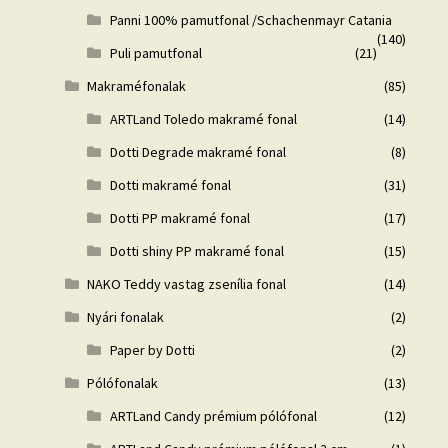
Panni 100% pamutfonal /Schachenmayr Catania
(140)
Puli pamutfonal
(21)
Makraméfonalak
(85)
ARTLand Toledo makramé fonal
(14)
Dotti Degrade makramé fonal
(8)
Dotti makramé fonal
(31)
Dotti PP makramé fonal
(17)
Dotti shiny PP makramé fonal
(15)
NAKO Teddy vastag zsenília fonal
(14)
Nyári fonalak
(2)
Paper by Dotti
(2)
Pólófonalak
(13)
ARTLand Candy prémium pólófonal
(12)