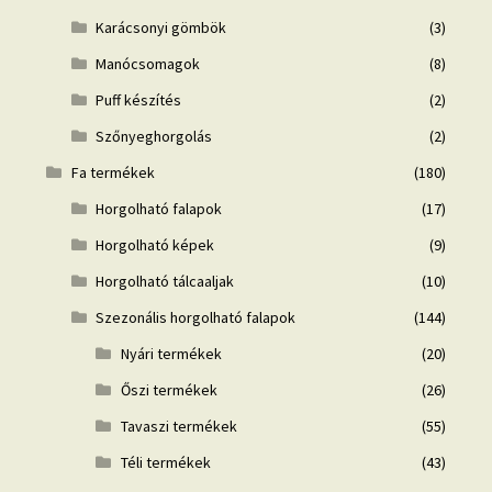
Karácsonyi gömbök
(3)
Manócsomagok
(8)
Puff készítés
(2)
Szőnyeghorgolás
(2)
Fa termékek
(180)
Horgolható falapok
(17)
Horgolható képek
(9)
Horgolható tálcaaljak
(10)
Szezonális horgolható falapok
(144)
Nyári termékek
(20)
Őszi termékek
(26)
Tavaszi termékek
(55)
Téli termékek
(43)