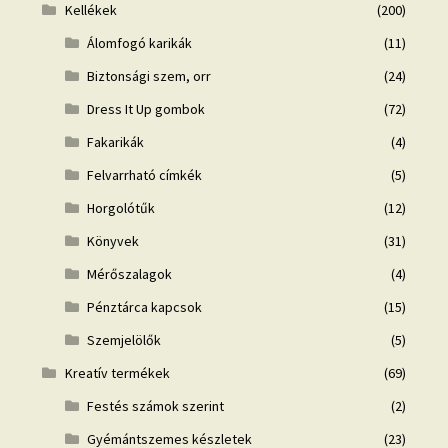
Kellékek
(200)
Álomfogó karikák
(11)
Biztonsági szem, orr
(24)
Dress It Up gombok
(72)
Fakarikák
(4)
Felvarrható címkék
(5)
Horgolótűk
(12)
Könyvek
(31)
Mérőszalagok
(4)
Pénztárca kapcsok
(15)
Szemjelölők
(5)
Kreatív termékek
(69)
Festés számok szerint
(2)
Gyémántszemes készletek
(23)