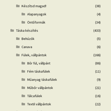
Készítsd magad!
(38)
Alapanyagok
(4)
Öntőformák
(34)
Táska készítés
(433)
Behúzók
(5)
Canava
(6)
Fülek, vállpántok
(166)
Bőr fül, vállpánt
(86)
Fém táskafülek
(11)
Műanyag táskafülek
(9)
Műbőr vállpántok
(21)
Tálcafülek
(16)
Textil vállpántok
(22)