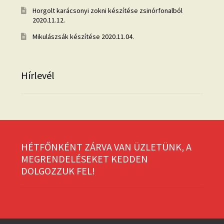
Horgolt karácsonyi zokni készítése zsinórfonalból
2020.11.12.
Mikulászsák készítése
2020.11.04.
Hírlevél
HÉTFŐNKÉNT ZÁRVA VAN ÜZLETÜNK, A
MEGRENDELÉSEKET KEDDEN
DOLGOZZUK FEL!