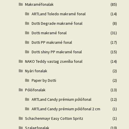
Makraméfonalak
(85)
ARTLand Toledo makramé fonal
(14)
Dotti Degrade makramé fonal
(8)
Dotti makramé fonal
(31)
Dotti PP makramé fonal
(17)
Dotti shiny PP makramé fonal
(15)
NAKO Teddy vastag zsenília fonal
(14)
Nyári fonalak
(2)
Paper by Dotti
(2)
Pólófonalak
(13)
ARTLand Candy prémium pólófonal
(12)
ARTLand Candy prémium pólófonal 2 cm
(1)
Schachenmayr Easy Cotton Spritz
(1)
Szalagfonalak
(10)