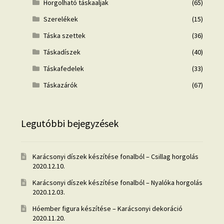
Horgolható táskaaljak
(65)
Szerelékek
(15)
Táska szettek
(36)
Táskadíszek
(40)
Táskafedelek
(33)
Táskazárók
(67)
Legutóbbi bejegyzések
Karácsonyi díszek készítése fonalból – Csillag horgolás
2020.12.10.
Karácsonyi díszek készítése fonalból – Nyalóka horgolás
2020.12.03.
Hóember figura készítése – Karácsonyi dekoráció
2020.11.20.