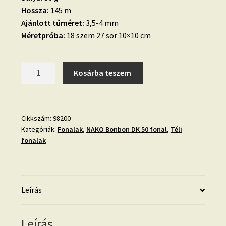
Hossza:
145 m
Ajánlott tűméret:
3,5-4 mm
Méretpróba:
18 szem 27 sor 10×10 cm
01.
Kosárba teszem
Nako
Bonbon
DK
50
Cikkszám:
98200
Kategóriák:
Fonalak
,
NAKO Bonbon DK 50 fonal
,
Téli
fonal
fonalak
fehér-
98200
mennyiség
Leírás
Leírás