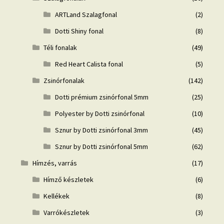
ARTLand Szalagfonal
(2)
Dotti Shiny fonal
(8)
Téli fonalak
(49)
Red Heart Calista fonal
(5)
Zsinórfonalak
(142)
Dotti prémium zsinórfonal 5mm
(25)
Polyester by Dotti zsinórfonal
(10)
Sznur by Dotti zsinórfonal 3mm
(45)
Sznur by Dotti zsinórfonal 5mm
(62)
Hímzés, varrás
(17)
Hímző készletek
(6)
Kellékek
(8)
Varrókészletek
(3)