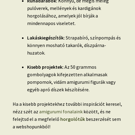
Ruhadarabok:
Könnyű, de mégis meleg
pulóverek, mellények és kardigánok
horgolásához, amelyek jól bírják a
mindennapos viseletet.
Lakáskiegészítők:
Strapabíró, színpompás és
könnyen mosható takarók, díszpárna-
huzatok.
Kisebb projektek:
Az 50 grammos
gombolyagok kifejezetten alkalmasak
pompomok, vidám amigurumi figurák vagy
egyéb apró díszek készítésére.
Ha a kisebb projektekhez további inspirációt keresel,
nézz szét az
amigurumi fonalaink
között, és ne
felejtsd el a megfelelő
horgolótűk
beszerzését sem
a webshopunkból!