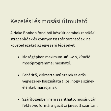
Kezelési és mosási útmutató
A Nako Bonbon fonalból készült darabok rendkívül
strapabíróak és könnyen tisztántarthatóak, ha
követed ezeket az egyszerű lépéseket:
Mosógépben maximum
30°C-on
, kímélő
mosóprogrammal mosható.
Fehérítő, klórtartalmú szerek és erős
vegyszerek használata tilos, hogy a színek
élénkek maradjanak.
Szárítógépben nem szárítható; mosás után
fektetve, formára igazítva javasolt szárítani.