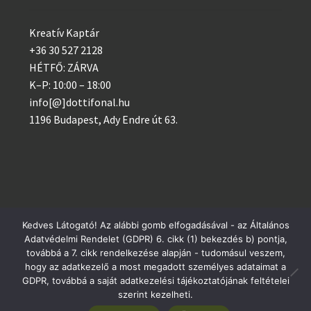
Kreatív Kaptár
+36 30 527 2128
HÉTFŐ: ZÁRVA
K–P: 10:00 – 18:00
info[@]dottifonal.hu
1196 Budapest, Ady Endre út 63.
Kedves Látogató! Az alábbi gomb elfogadásával - az Általános
© 2014 - 2023 Kreatív Kaptár
Adatvédelmi Rendelet (GDPR) 6. cikk (1) bekezdés b) pontja,
Postai csomagküldés szerdánként, GLS minden nap!
továbbá a 7. cikk rendelkezése alapján - tudomásul veszem,
Adatvédelem
hogy az adatkezelő a most megadott személyes adataimat a
Bezárás
GDPR, továbbá a saját adatkezelési tájékoztatójának feltételei
szerint kezelheti.
0