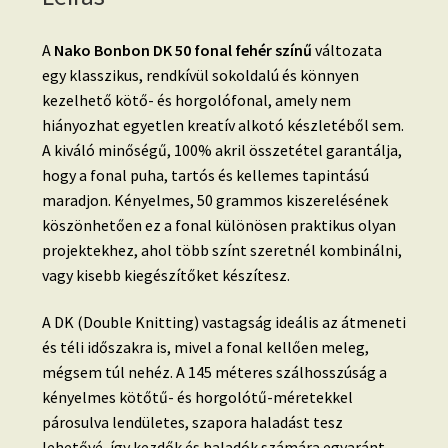
A
Nako Bonbon DK 50 fonal fehér színű
változata
egy klasszikus, rendkívül sokoldalú és könnyen
kezelhető kötő- és horgolófonal, amely nem
hiányozhat egyetlen kreatív alkotó készletéből sem.
A kiváló minőségű, 100% akril összetétel garantálja,
hogy a fonal puha, tartós és kellemes tapintású
maradjon. Kényelmes, 50 grammos kiszerelésének
köszönhetően ez a fonal különösen praktikus olyan
projektekhez, ahol több színt szeretnél kombinálni,
vagy kisebb kiegészítőket készítesz.
A DK (Double Knitting) vastagság ideális az átmeneti
és téli időszakra is, mivel a fonal kellően meleg,
mégsem túl nehéz. A 145 méteres szálhosszúság a
kényelmes kötőtű- és horgolótű-méretekkel
párosulva lendületes, szapora haladást tesz
lehetővé, így kezdők és haladók számára egyaránt