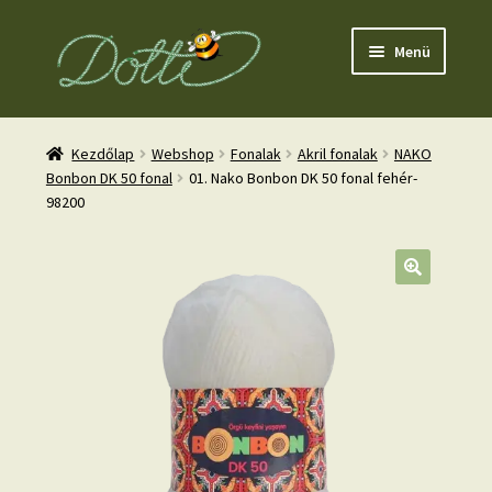
Ugrás
Kilépés
Menü
a
a
navigációhoz
tartalomba
Kezdőlap
Webshop
Fonalak
Akril fonalak
NAKO
Bonbon DK 50 fonal
01. Nako Bonbon DK 50 fonal fehér-
98200
nd
u