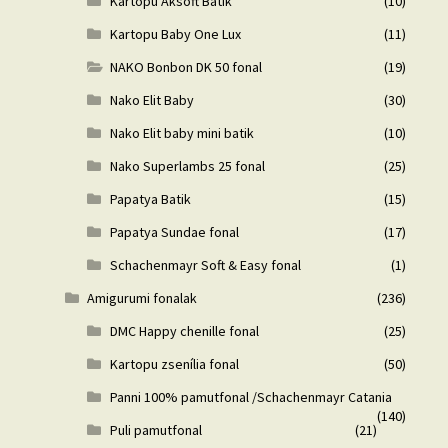
Kartopu Aksoft Batik
(10)
Kartopu Baby One Lux
(11)
NAKO Bonbon DK 50 fonal
(19)
Nako Elit Baby
(30)
Nako Elit baby mini batik
(10)
Nako Superlambs 25 fonal
(25)
Papatya Batik
(15)
Papatya Sundae fonal
(17)
Schachenmayr Soft & Easy fonal
(1)
Amigurumi fonalak
(236)
DMC Happy chenille fonal
(25)
Kartopu zsenília fonal
(50)
Panni 100% pamutfonal /Schachenmayr Catania
(140)
Puli pamutfonal
(21)