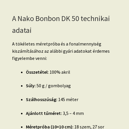
A Nako Bonbon DK 50 technikai
adatai
A tökéletes méretpróba és a fonalmennyiség
kiszámításához az alábbi gyári adatokat érdemes
figyelembe venni:
Összetétel:
100% akril
Súly:
50 g / gombolyag
Szálhosszúság:
145 méter
Ajánlott tűméret:
3,5 – 4 mm
Méretpróba (10×10 cm):
18 szem, 27 sor