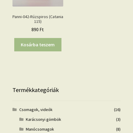
Panni-042-Rúzspiros (Catania
115)
890
Ft
Kosárba teszem
Termékkategóriák
Csomagok, videók
(16)
Karácsonyi gömbök
(3)
Manócsomagok
(8)