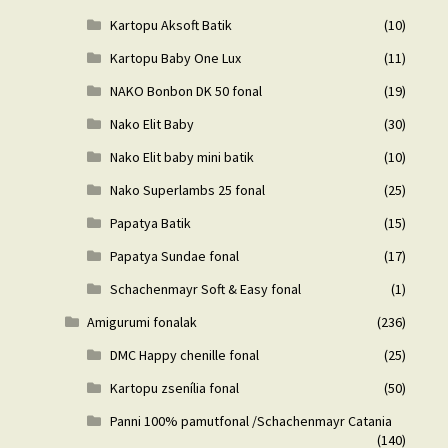
Kartopu Aksoft Batik
(10)
Kartopu Baby One Lux
(11)
NAKO Bonbon DK 50 fonal
(19)
Nako Elit Baby
(30)
Nako Elit baby mini batik
(10)
Nako Superlambs 25 fonal
(25)
Papatya Batik
(15)
Papatya Sundae fonal
(17)
Schachenmayr Soft & Easy fonal
(1)
Amigurumi fonalak
(236)
DMC Happy chenille fonal
(25)
Kartopu zsenília fonal
(50)
Panni 100% pamutfonal /Schachenmayr Catania
(140)