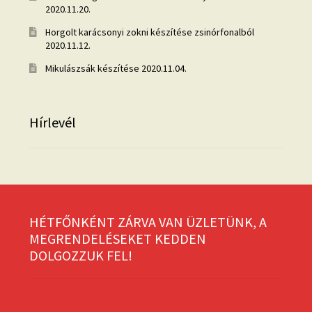
2020.11.20.
Horgolt karácsonyi zokni készítése zsinórfonalból
2020.11.12.
Mikulászsák készítése
2020.11.04.
Hírlevél
HÉTFŐNKÉNT ZÁRVA VAN ÜZLETÜNK, A
MEGRENDELÉSEKET KEDDEN
DOLGOZZUK FEL!