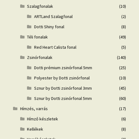
Szalagfonalak
(10)
ARTLand Szalagfonal
(2)
Dotti Shiny fonal
(8)
Téli fonalak
(49)
Red Heart Calista fonal
(5)
Zsinórfonalak
(140)
Dotti prémium zsinórfonal 5mm
(25)
Polyester by Dotti zsinórfonal
(10)
Sznur by Dotti zsinórfonal 3mm
(45)
Sznur by Dotti zsinórfonal 5mm
(60)
Hímzés, varrás
(17)
Hímző készletek
(6)
Kellékek
(8)