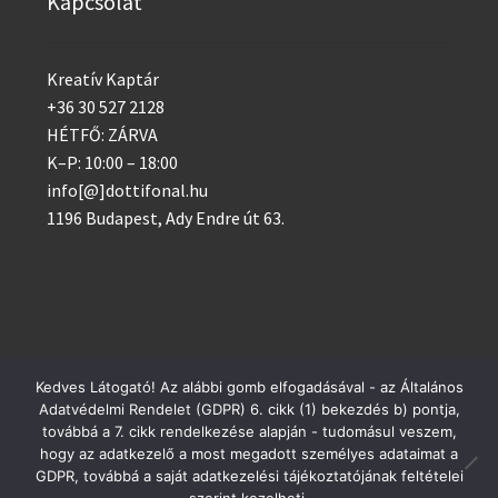
Kapcsolat
Kreatív Kaptár
+36 30 527 2128
HÉTFŐ: ZÁRVA
K–P: 10:00 – 18:00
info[@]dottifonal.hu
1196 Budapest, Ady Endre út 63.
Kedves Látogató! Az alábbi gomb elfogadásával - az Általános
Adatvédelmi Rendelet (GDPR) 6. cikk (1) bekezdés b) pontja,
© 2014 - 2023 Kreatív Kaptár
Postai csomagküldés szerdánként, GLS minden nap!
továbbá a 7. cikk rendelkezése alapján - tudomásul veszem,
Adatvédelem
hogy az adatkezelő a most megadott személyes adataimat a
Bezárás
GDPR, továbbá a saját adatkezelési tájékoztatójának feltételei