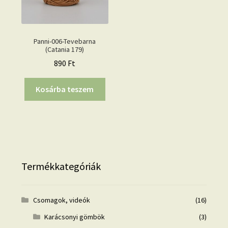
Panni-006-Tevebarna
(Catania 179)
890
Ft
Kosárba teszem
Termékkategóriák
Csomagok, videók
(16)
Karácsonyi gömbök
(3)