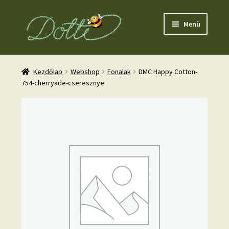
Ugrás
Kilépés
Menü
a
a
navigációhoz
tartalomba
Kezdőlap
Webshop
Fonalak
DMC Happy Cotton-
754-cherryade-cseresznye
nd
u