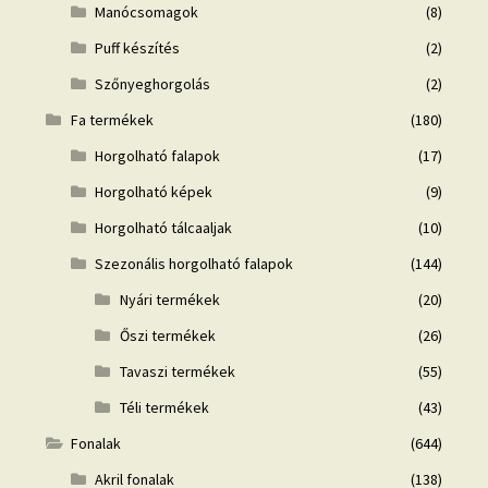
Manócsomagok
(8)
Puff készítés
(2)
Szőnyeghorgolás
(2)
Fa termékek
(180)
Horgolható falapok
(17)
Horgolható képek
(9)
Horgolható tálcaaljak
(10)
Szezonális horgolható falapok
(144)
Nyári termékek
(20)
Őszi termékek
(26)
Tavaszi termékek
(55)
Téli termékek
(43)
Fonalak
(644)
Akril fonalak
(138)