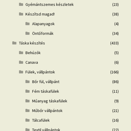
Gyémántszemes készletek
(23)
Készítsd magad!
(38)
Alapanyagok
(4)
Öntőformák
(34)
Táska készítés
(433)
Behúzók
(5)
Canava
(6)
Fülek, vállpántok
(166)
Bőr fül, vállpánt
(86)
Fém táskafülek
(11)
Műanyag táskafülek
(9)
Műbőr vállpántok
(21)
Tálcafülek
(16)
Textil vállpántok
(22)