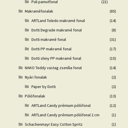
Puli pamutfonal
(21)
Makraméfonalak
(85)
ARTLand Toledo makramé fonal
(14)
Dotti Degrade makramé fonal
(8)
Dotti makramé fonal
(31)
Dotti PP makramé fonal
(17)
Dotti shiny PP makramé fonal
(15)
NAKO Teddy vastag zsenília fonal
(14)
Nyári fonalak
(2)
Paper by Dotti
(2)
Pólófonalak
(13)
ARTLand Candy prémium pólófonal
(12)
ARTLand Candy prémium pólófonal 2 cm
(1)
Schachenmayr Easy Cotton Spritz
(1)