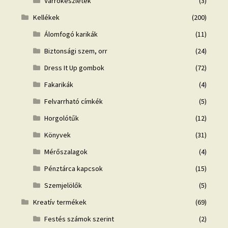
Varrókészletek
(3)
Kellékek
(200)
Álomfogó karikák
(11)
Biztonsági szem, orr
(24)
Dress It Up gombok
(72)
Fakarikák
(4)
Felvarrható címkék
(5)
Horgolótűk
(12)
Könyvek
(31)
Mérőszalagok
(4)
Pénztárca kapcsok
(15)
Szemjelölők
(5)
Kreatív termékek
(69)
Festés számok szerint
(2)