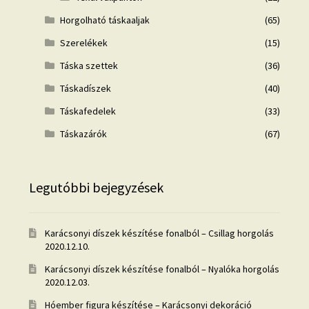
Horgolható táskaaljak
(65)
Szerelékek
(15)
Táska szettek
(36)
Táskadíszek
(40)
Táskafedelek
(33)
Táskazárók
(67)
Legutóbbi bejegyzések
Karácsonyi díszek készítése fonalból – Csillag horgolás
2020.12.10.
Karácsonyi díszek készítése fonalból – Nyalóka horgolás
2020.12.03.
Hóember figura készítése – Karácsonyi dekoráció