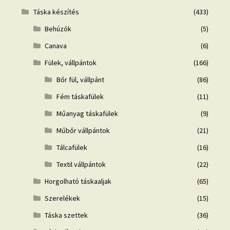
Táska készítés
(433)
Behúzók
(5)
Canava
(6)
Fülek, vállpántok
(166)
Bőr fül, vállpánt
(86)
Fém táskafülek
(11)
Műanyag táskafülek
(9)
Műbőr vállpántok
(21)
Tálcafülek
(16)
Textil vállpántok
(22)
Horgolható táskaaljak
(65)
Szerelékek
(15)
Táska szettek
(36)