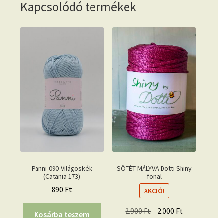
Kapcsolódó termékek
Panni-090-Világoskék
SÖTÉT MÁLYVA Dotti Shiny
(Catania 173)
fonal
890
Ft
AKCIÓ!
Original
Current
2.900
Ft
2.000
Ft
Kosárba teszem