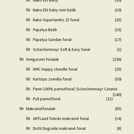
Nako Elit Baby
(30)
Nako Elit baby mini batik
(10)
Nako Superlambs 25 fonal
(25)
Papatya Batik
(15)
Papatya Sundae fonal
(17)
Schachenmayr Soft & Easy fonal
(1)
Amigurumi fonalak
(236)
DMC Happy chenille fonal
(25)
Kartopu zsenília fonal
(50)
Panni 100% pamutfonal /Schachenmayr Catania
(140)
Puli pamutfonal
(21)
Makraméfonalak
(85)
ARTLand Toledo makramé fonal
(14)
Dotti Degrade makramé fonal
(8)