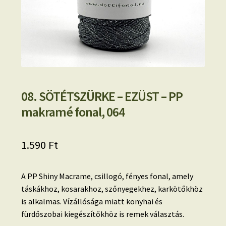
08. SÖTÉTSZÜRKE – EZÜST – PP
makramé fonal, 064
1.590
Ft
A PP Shiny Macrame, csillogó, fényes fonal, amely
táskákhoz, kosarakhoz, szőnyegekhez, karkötőkhöz
is alkalmas. Vízállósága miatt konyhai és
fürdőszobai kiegészítőkhöz is remek választás.