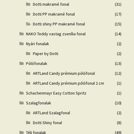
Dotti makramé fonal
(31)
Dotti PP makramé fonal
(17)
Dotti shiny PP makramé fonal
(15)
NAKO Teddy vastag zsenília fonal
(14)
Nyári fonalak
(2)
Paper by Dotti
(2)
Pólófonalak
(13)
ARTLand Candy prémium pólófonal
(12)
ARTLand Candy prémium pólófonal 2 cm
(1)
Schachenmayr Easy Cotton Spritz
(1)
Szalagfonalak
(10)
ARTLand Szalagfonal
(2)
Dotti Shiny fonal
(8)
Téli fonalak
(49)