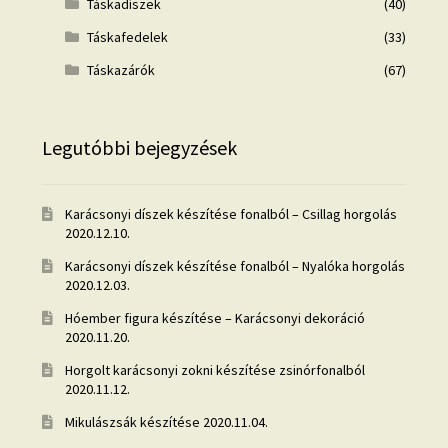
Táskadíszek
(40)
Táskafedelek
(33)
Táskazárók
(67)
Legutóbbi bejegyzések
Karácsonyi díszek készítése fonalból – Csillag horgolás
2020.12.10.
Karácsonyi díszek készítése fonalból – Nyalóka horgolás
2020.12.03.
Hóember figura készítése – Karácsonyi dekoráció
2020.11.20.
Horgolt karácsonyi zokni készítése zsinórfonalból
2020.11.12.
Mikulászsák készítése
2020.11.04.