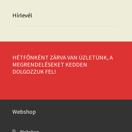
Hírlevél
HÉTFŐNKÉNT ZÁRVA VAN ÜZLETÜNK, A
MEGRENDELÉSEKET KEDDEN
DOLGOZZUK FEL!
Webshop
Webshop