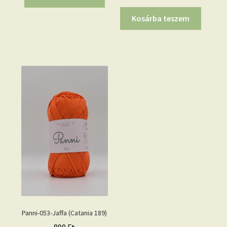
price
price
was:
is:
Kosárba teszem
2.900 Ft.
2.000 Ft.
Panni-053-Jaffa (Catania 189)