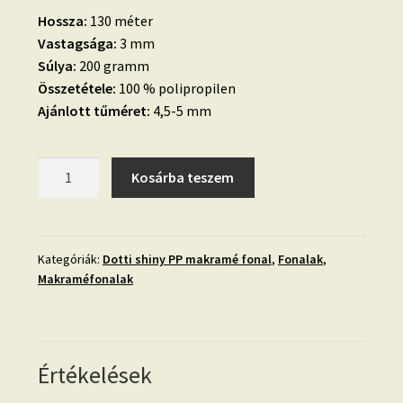
Hossza:
130 méter
Vastagsága:
3 mm
Súlya:
200 gramm
Összetétele:
100 % polipropilen
Ajánlott tűméret:
4,5-5 mm
08.
Kosárba teszem
SÖTÉTSZÜRKE
-
EZÜST
-
Kategóriák:
Dotti shiny PP makramé fonal
,
Fonalak
,
Makraméfonalak
PP
makramé
fonal,
064
mennyiség
Értékelések