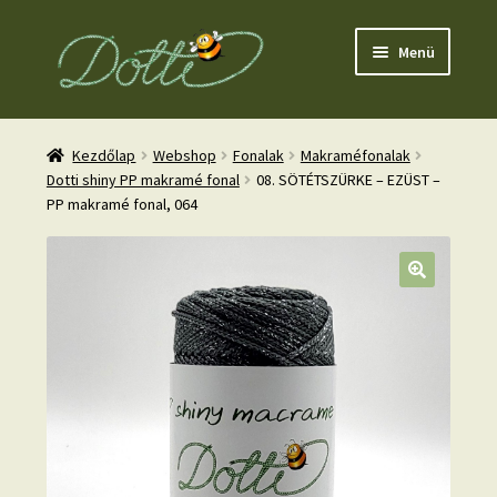
Ugrás
Kilépés
Menü
a
a
navigációhoz
tartalomba
Kezdőlap
Webshop
Fonalak
Makraméfonalak
Dotti shiny PP makramé fonal
08. SÖTÉTSZÜRKE – EZÜST –
PP makramé fonal, 064
nd
u