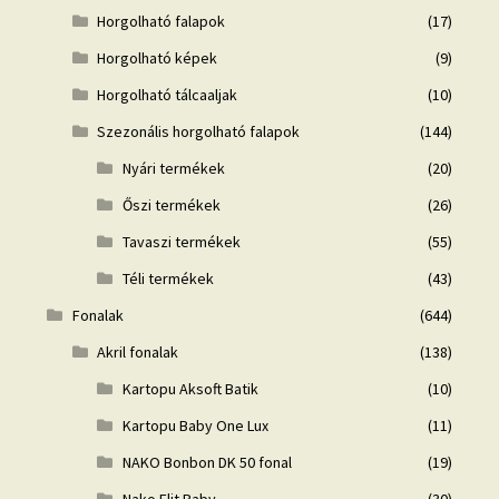
Horgolható falapok
(17)
Horgolható képek
(9)
Horgolható tálcaaljak
(10)
Szezonális horgolható falapok
(144)
Nyári termékek
(20)
Őszi termékek
(26)
Tavaszi termékek
(55)
Téli termékek
(43)
Fonalak
(644)
Akril fonalak
(138)
Kartopu Aksoft Batik
(10)
Kartopu Baby One Lux
(11)
NAKO Bonbon DK 50 fonal
(19)