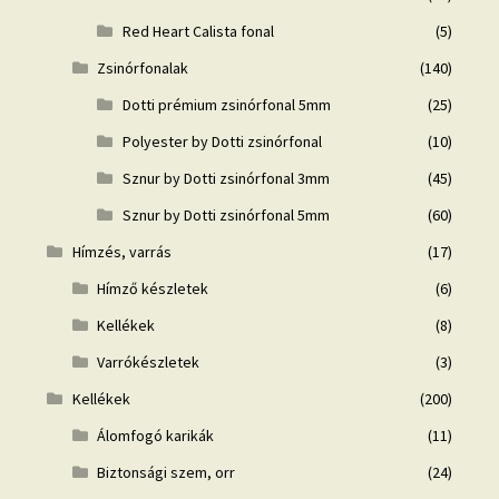
Red Heart Calista fonal
(5)
Zsinórfonalak
(140)
Dotti prémium zsinórfonal 5mm
(25)
Polyester by Dotti zsinórfonal
(10)
Sznur by Dotti zsinórfonal 3mm
(45)
Sznur by Dotti zsinórfonal 5mm
(60)
Hímzés, varrás
(17)
Hímző készletek
(6)
Kellékek
(8)
Varrókészletek
(3)
Kellékek
(200)
Álomfogó karikák
(11)
Biztonsági szem, orr
(24)