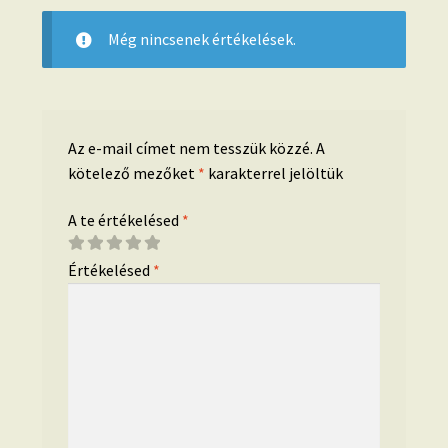
Még nincsenek értékelések.
Az e-mail címet nem tesszük közzé.
A
kötelező mezőket
*
karakterrel jelöltük
A te értékelésed
*
Értékelésed
*