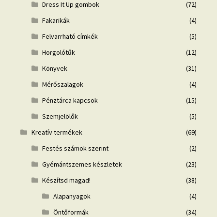
Dress It Up gombok
(72)
Fakarikák
(4)
Felvarrható címkék
(5)
Horgolótűk
(12)
Könyvek
(31)
Mérőszalagok
(4)
Pénztárca kapcsok
(15)
Szemjelölők
(5)
Kreatív termékek
(69)
Festés számok szerint
(2)
Gyémántszemes készletek
(23)
Készítsd magad!
(38)
Alapanyagok
(4)
Öntőformák
(34)