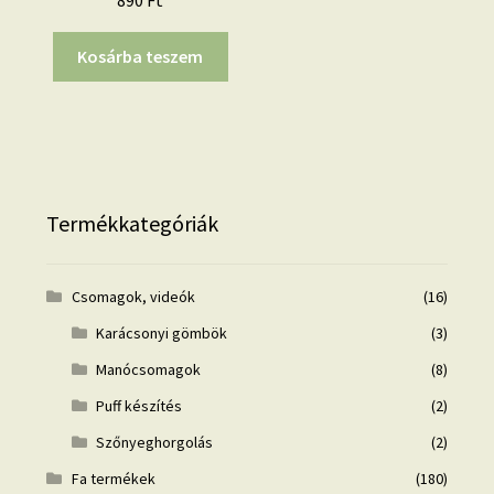
890
Ft
Kosárba teszem
Termékkategóriák
Csomagok, videók
(16)
Karácsonyi gömbök
(3)
Manócsomagok
(8)
Puff készítés
(2)
Szőnyeghorgolás
(2)
Fa termékek
(180)