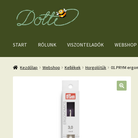
Ugrás
Kilépés
a
a
navigációhoz
tartalomba
START
RÓLUNK
VISZONTELADÓK
WEBSHOP
Kezdőlap
Webshop
Kellékek
Horgolótűk
01.PRYM ergon