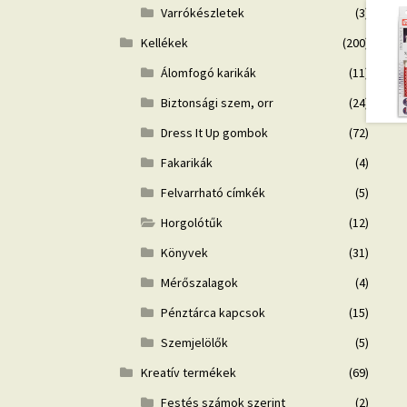
Varrókészletek
(3)
Kellékek
(200)
Álomfogó karikák
(11)
Biztonsági szem, orr
(24)
Dress It Up gombok
(72)
Fakarikák
(4)
Felvarrható címkék
(5)
Horgolótűk
(12)
Könyvek
(31)
Mérőszalagok
(4)
Pénztárca kapcsok
(15)
Szemjelölők
(5)
Kreatív termékek
(69)
Festés számok szerint
(2)