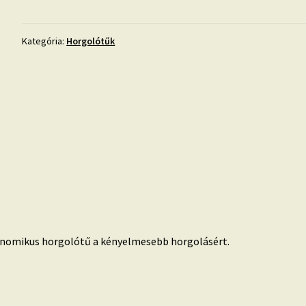
horgolótű
3
mennyiség
Kategória:
Horgolótűk
nomikus horgolótű a kényelmesebb horgolásért.