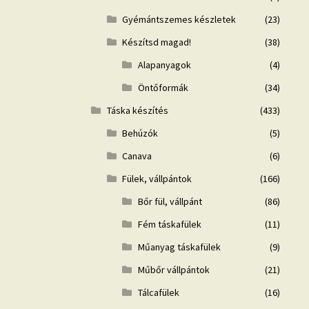
Gyémántszemes készletek
(23)
Készítsd magad!
(38)
Alapanyagok
(4)
Öntőformák
(34)
Táska készítés
(433)
Behúzók
(5)
Canava
(6)
Fülek, vállpántok
(166)
Bőr fül, vállpánt
(86)
Fém táskafülek
(11)
Műanyag táskafülek
(9)
Műbőr vállpántok
(21)
Tálcafülek
(16)