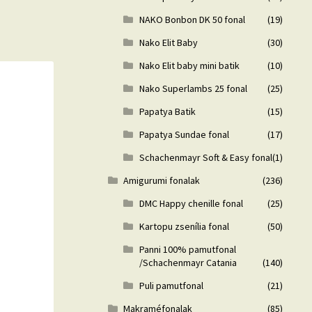
NAKO Bonbon DK 50 fonal
(19)
Nako Elit Baby
(30)
Nako Elit baby mini batik
(10)
Nako Superlambs 25 fonal
(25)
Papatya Batik
(15)
Papatya Sundae fonal
(17)
Schachenmayr Soft & Easy fonal
(1)
Amigurumi fonalak
(236)
DMC Happy chenille fonal
(25)
Kartopu zsenília fonal
(50)
Panni 100% pamutfonal
/Schachenmayr Catania
(140)
Puli pamutfonal
(21)
Makraméfonalak
(85)