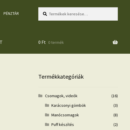
Keresés
Keresés
PÉNZTÁR
a
következőre:
T
0
Ft
0 termék
Termékkategóriák
Csomagok, videók
(16)
Karácsonyi gömbök
(3)
Manócsomagok
(8)
Puff készítés
(2)