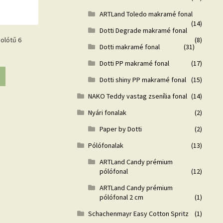
ARTLand Toledo makramé fonal
(14)
Dotti Degrade makramé fonal
(8)
olótű 6
Dotti makramé fonal
(31)
Dotti PP makramé fonal
(17)
Dotti shiny PP makramé fonal
(15)
NAKO Teddy vastag zsenília fonal
(14)
Nyári fonalak
(2)
Paper by Dotti
(2)
Pólófonalak
(13)
ARTLand Candy prémium
pólófonal
(12)
ARTLand Candy prémium
pólófonal 2 cm
(1)
Schachenmayr Easy Cotton Spritz
(1)