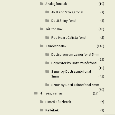
Szalagfonalak
(10)
ARTLand Szalagfonal
(2)
Dotti Shiny fonal
(8)
Téli fonalak
(49)
Red Heart Calista fonal
(5)
Zsinórfonalak
(140)
Dotti prémium zsinórfonal 5mm
(25)
Polyester by Dotti zsinórfonal
(10)
Sznur by Dotti zsinórfonal
3mm
(45)
Sznur by Dotti zsinórfonal 5mm
(60)
Hímzés, varrás
(17)
Hímző készletek
(6)
Kellékek
(8)