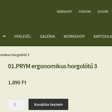
WEBSHOP
FIÓKOM
KOSÁR
HÍRLEVÉL
GALÉRIA
WORKSHOP
KAPCSOLA
omikus horgolótű 3
01.PRYM ergonomikus horgolótű 3
1.890
Ft
01.PRYM
Kosárba teszem
ergonomikus