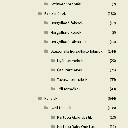
Szőnyeghorgolás
(2)
Fa termékek
(180)
Horgolható falapok
(17)
Horgolható képek
(9)
Horgolható tálcaaljak
(10)
Szezonális horgolható falapok
(144)
Nyári termékek
(20)
Őszi termékek
(26)
Tavaszi termékek
(55)
Téli termékek
(43)
Fonalak
(644)
Akril fonalak
(138)
Kartopu Aksoft Batik
(10)
Kartopu Baby One Lux
(11)