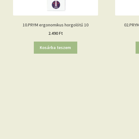
10.PRYM ergonomikus horgolótű 10
02.PRYM
2.490
Ft
Kosárba teszem