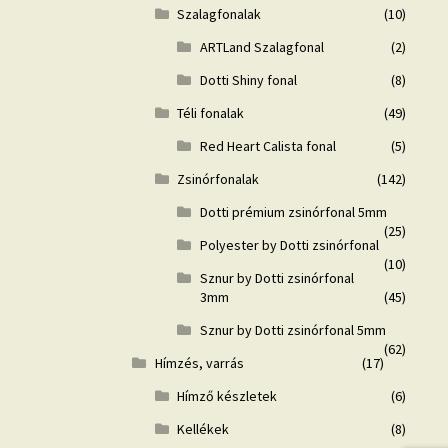
Szalagfonalak
(10)
ARTLand Szalagfonal
(2)
Dotti Shiny fonal
(8)
Téli fonalak
(49)
Red Heart Calista fonal
(5)
Zsinórfonalak
(142)
Dotti prémium zsinórfonal 5mm
(25)
Polyester by Dotti zsinórfonal
(10)
Sznur by Dotti zsinórfonal
3mm
(45)
Sznur by Dotti zsinórfonal 5mm
(62)
Hímzés, varrás
(17)
Hímző készletek
(6)
Kellékek
(8)