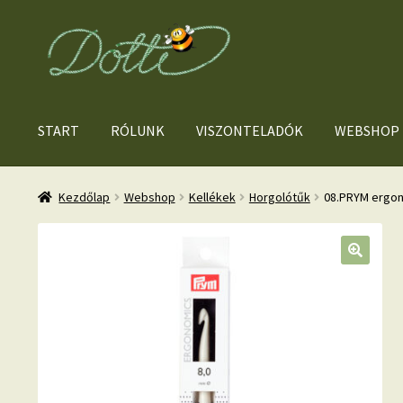
Ugrás
Kilépés
a
a
navigációhoz
tartalomba
START
RÓLUNK
VISZONTELADÓK
WEBSHOP
Kezdőlap
Webshop
Kellékek
Horgolótűk
08.PRYM ergon