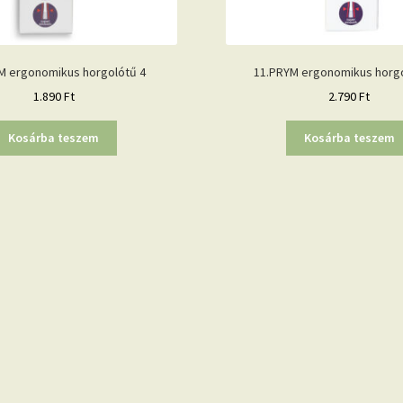
M ergonomikus horgolótű 4
11.PRYM ergonomikus horgo
1.890
Ft
2.790
Ft
Kosárba teszem
Kosárba teszem