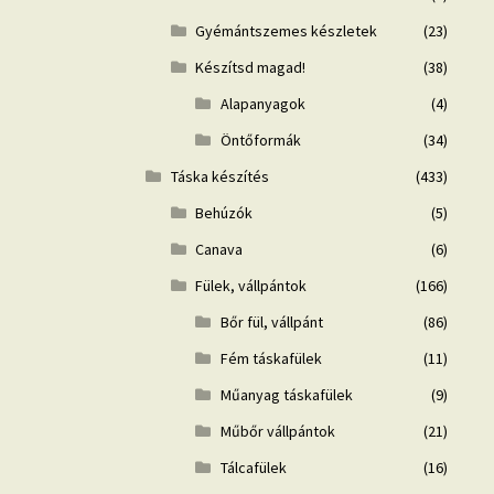
Gyémántszemes készletek
(23)
Készítsd magad!
(38)
Alapanyagok
(4)
Öntőformák
(34)
Táska készítés
(433)
Behúzók
(5)
Canava
(6)
Fülek, vállpántok
(166)
Bőr fül, vállpánt
(86)
Fém táskafülek
(11)
Műanyag táskafülek
(9)
Műbőr vállpántok
(21)
Tálcafülek
(16)