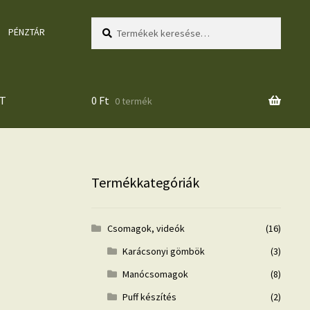
Keresés
Keresés
PÉNZTÁR
a
következőre:
T
0
Ft
0 termék
Termékkategóriák
Csomagok, videók
(16)
Karácsonyi gömbök
(3)
Manócsomagok
(8)
Puff készítés
(2)