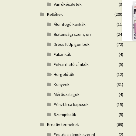
Varrókészletek
(3)
Kellékek
(200)
Álomfogó karikák
(11)
Biztonsági szem, orr
(24)
Dress It Up gombok
(72)
Fakarikák
(4)
Felvarrható címkék
(5)
Horgolótűk
(12)
Könyvek
(31)
Mérőszalagok
(4)
Pénztárca kapcsok
(15)
Szemjelölők
(5)
Kreatív termékek
(69)
Festés számok szerint
(2)