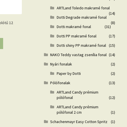
ARTLand Toledo makramé fonal
(14)
Dotti Degrade makramé fonal
(8)
lótű 12
Dotti makramé fonal
(31)
Dotti PP makramé fonal
(17)
Dotti shiny PP makramé fonal
(15)
NAKO Teddy vastag zsenília fonal
(14)
Nyári fonalak
(2)
Paper by Dotti
(2)
Pólófonalak
(13)
ARTLand Candy prémium
pólófonal
(12)
ARTLand Candy prémium
pólófonal 2 cm
(1)
Schachenmayr Easy Cotton Spritz
(1)