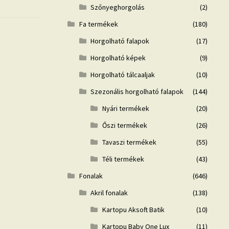
Szőnyeghorgolás
(2)
Fa termékek
(180)
Horgolható falapok
(17)
Horgolható képek
(9)
Horgolható tálcaaljak
(10)
Szezonális horgolható falapok
(144)
Nyári termékek
(20)
Őszi termékek
(26)
Tavaszi termékek
(55)
Téli termékek
(43)
Fonalak
(646)
Akril fonalak
(138)
Kartopu Aksoft Batik
(10)
Kartopu Baby One Lux
(11)