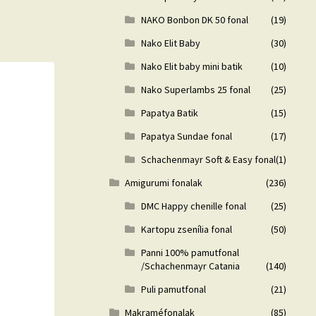
NAKO Bonbon DK 50 fonal
(19)
Nako Elit Baby
(30)
Nako Elit baby mini batik
(10)
Nako Superlambs 25 fonal
(25)
Papatya Batik
(15)
Papatya Sundae fonal
(17)
Schachenmayr Soft & Easy fonal
(1)
Amigurumi fonalak
(236)
DMC Happy chenille fonal
(25)
Kartopu zsenília fonal
(50)
Panni 100% pamutfonal
/Schachenmayr Catania
(140)
Puli pamutfonal
(21)
Makraméfonalak
(85)