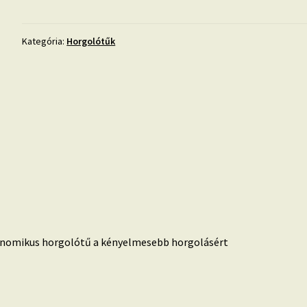
horgolótű
8
mennyiség
Kategória:
Horgolótűk
nomikus horgolótű a kényelmesebb horgolásért