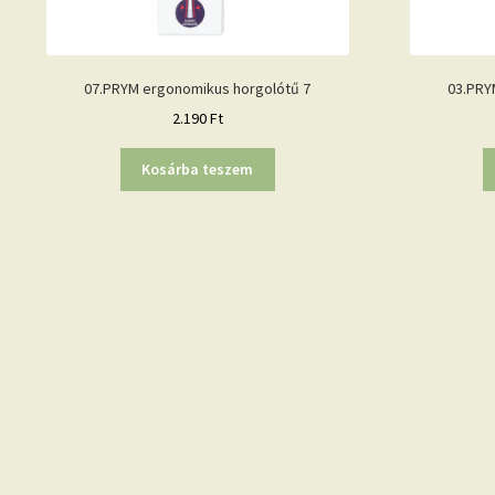
07.PRYM ergonomikus horgolótű 7
03.PRY
2.190
Ft
Kosárba teszem