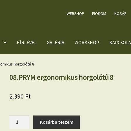
WEBSHOP
FIÓKOM
KOSÁR
HÍRLEVÉL
GALÉRIA
WORKSHOP
KAPCSOLA
omikus horgolótű 8
08.PRYM ergonomikus horgolótű 8
2.390
Ft
08.PRYM
Kosárba teszem
ergonomikus