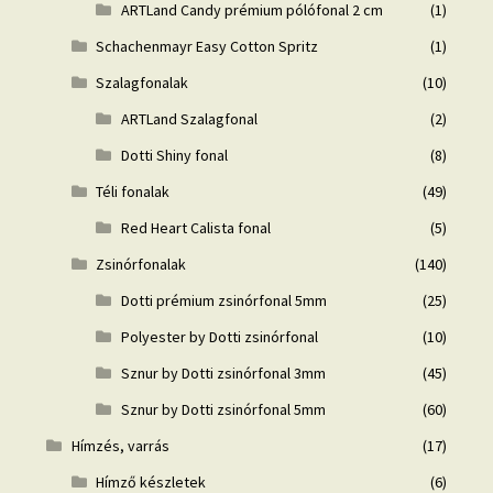
ARTLand Candy prémium pólófonal 2 cm
(1)
Schachenmayr Easy Cotton Spritz
(1)
Szalagfonalak
(10)
ARTLand Szalagfonal
(2)
Dotti Shiny fonal
(8)
Téli fonalak
(49)
Red Heart Calista fonal
(5)
Zsinórfonalak
(140)
Dotti prémium zsinórfonal 5mm
(25)
Polyester by Dotti zsinórfonal
(10)
Sznur by Dotti zsinórfonal 3mm
(45)
Sznur by Dotti zsinórfonal 5mm
(60)
Hímzés, varrás
(17)
Hímző készletek
(6)