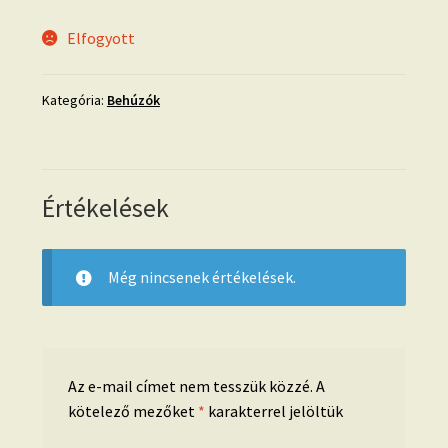
Elfogyott
Kategória:
Behúzók
Értékelések
Még nincsenek értékelések.
Az e-mail címet nem tesszük közzé.
A
kötelező mezőket
*
karakterrel jelöltük