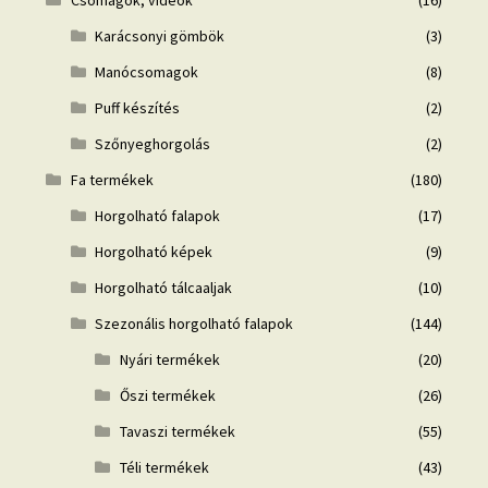
Csomagok, videók
(16)
Karácsonyi gömbök
(3)
Manócsomagok
(8)
Puff készítés
(2)
Szőnyeghorgolás
(2)
Fa termékek
(180)
Horgolható falapok
(17)
Horgolható képek
(9)
Horgolható tálcaaljak
(10)
Szezonális horgolható falapok
(144)
Nyári termékek
(20)
Őszi termékek
(26)
Tavaszi termékek
(55)
Téli termékek
(43)