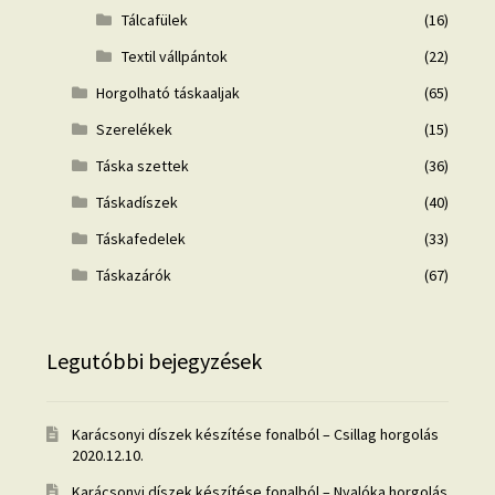
Tálcafülek
(16)
Textil vállpántok
(22)
Horgolható táskaaljak
(65)
Szerelékek
(15)
Táska szettek
(36)
Táskadíszek
(40)
Táskafedelek
(33)
Táskazárók
(67)
Legutóbbi bejegyzések
Karácsonyi díszek készítése fonalból – Csillag horgolás
2020.12.10.
Karácsonyi díszek készítése fonalból – Nyalóka horgolás