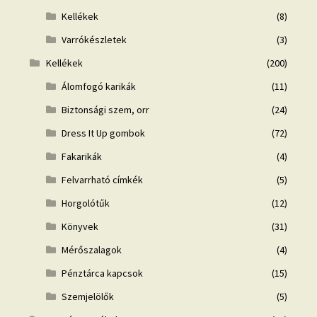
Kellékek
(8)
Varrókészletek
(3)
Kellékek
(200)
Álomfogó karikák
(11)
Biztonsági szem, orr
(24)
Dress It Up gombok
(72)
Fakarikák
(4)
Felvarrható címkék
(5)
Horgolótűk
(12)
Könyvek
(31)
Mérőszalagok
(4)
Pénztárca kapcsok
(15)
Szemjelölők
(5)