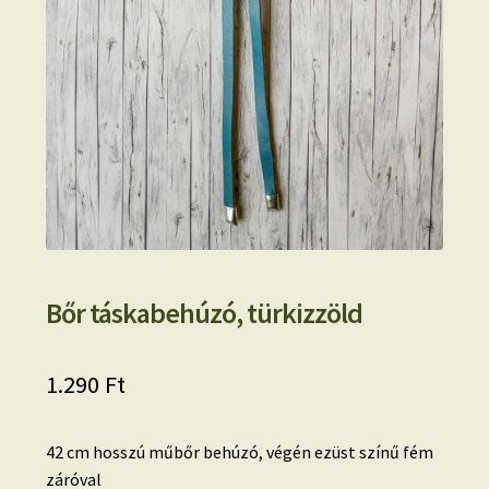
Bőr táskabehúzó, türkizzöld
1.290
Ft
42 cm hosszú műbőr behúzó, végén ezüst színű fém
záróval