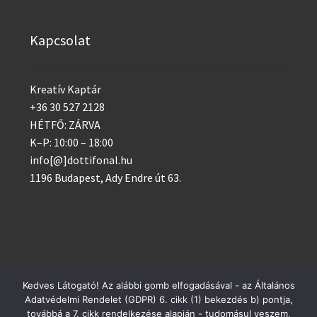
Kapcsolat
Kreatív Kaptár
+36 30 527 2128
HÉTFŐ: ZÁRVA
K–P: 10:00 – 18:00
info[@]dottifonal.hu
1196 Budapest, Ady Endre út 63.
Kedves Látogató! Az alábbi gomb elfogadásával - az Általános
© 2014 - 2023 Kreatív Kaptár
Adatvédelmi Rendelet (GDPR) 6. cikk (1) bekezdés b) pontja,
Postai csomagküldés szerdánként, GLS minden nap!
továbbá a 7. cikk rendelkezése alapján - tudomásul veszem,