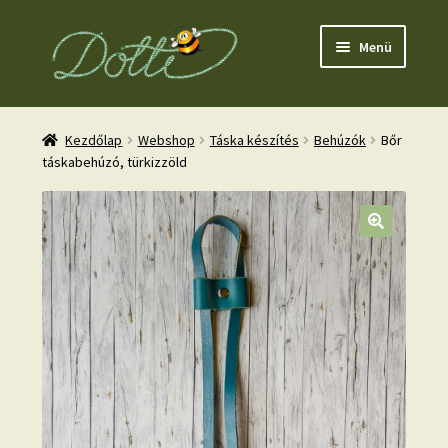
Ugrás
Kilépés
Menü
a
a
navigációhoz
tartalomba
Kezdőlap
Webshop
Táska készítés
Behúzók
Bőr
táskabehúzó, türkizzöld
nd
u