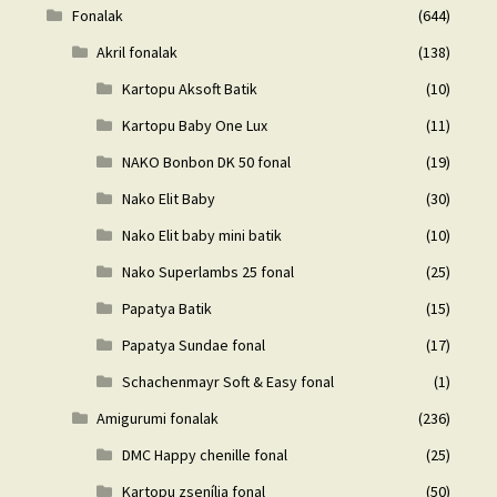
Fonalak
(644)
Akril fonalak
(138)
Kartopu Aksoft Batik
(10)
Kartopu Baby One Lux
(11)
NAKO Bonbon DK 50 fonal
(19)
Nako Elit Baby
(30)
Nako Elit baby mini batik
(10)
Nako Superlambs 25 fonal
(25)
Papatya Batik
(15)
Papatya Sundae fonal
(17)
Schachenmayr Soft & Easy fonal
(1)
Amigurumi fonalak
(236)
DMC Happy chenille fonal
(25)
Kartopu zsenília fonal
(50)