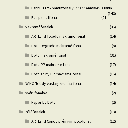
Panni 100% pamutfonal /Schachenmayr Catania
(140)
Puli pamutfonal
(21)
Makraméfonalak
(85)
ARTLand Toledo makramé fonal
(14)
Dotti Degrade makramé fonal
(8)
Dotti makramé fonal
(31)
Dotti PP makramé fonal
(17)
Dotti shiny PP makramé fonal
(15)
NAKO Teddy vastag zsenília fonal
(14)
Nyári fonalak
(2)
Paper by Dotti
(2)
Pólófonalak
(13)
ARTLand Candy prémium pólófonal
(12)