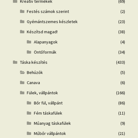
Kreatív termékek
(69)
Festés számok szerint
(2)
Gyémántszemes készletek
(23)
Készítsd magad!
(38)
Alapanyagok
(4)
Öntőformák
(34)
Táska készítés
(433)
Behúzók
(5)
Canava
(6)
Fülek, vállpántok
(166)
Bőr fül, vállpánt
(86)
Fém táskafülek
(11)
Műanyag táskafülek
(9)
Műbőr vállpántok
(21)