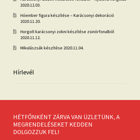
2020.12.03.
Hóember figura készítése – Karácsonyi dekoráció
2020.11.20.
Horgolt karácsonyi zokni készítése zsinórfonalból
2020.11.12.
Mikulászsák készítése
2020.11.04.
Hírlevél
HÉTFŐNKÉNT ZÁRVA VAN ÜZLETÜNK, A
MEGRENDELÉSEKET KEDDEN
DOLGOZZUK FEL!