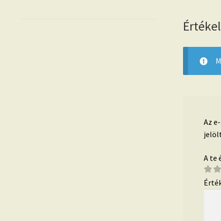
Értéke
M
Az e
jelöl
A te
Érté