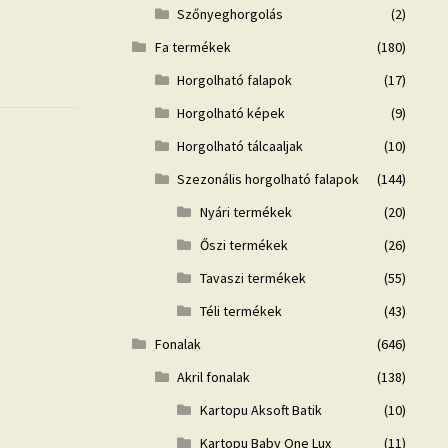
Szőnyeghorgolás
(2)
Fa termékek
(180)
Horgolható falapok
(17)
Horgolható képek
(9)
Horgolható tálcaaljak
(10)
Szezonális horgolható falapok
(144)
Nyári termékek
(20)
Őszi termékek
(26)
Tavaszi termékek
(55)
Téli termékek
(43)
Fonalak
(646)
Akril fonalak
(138)
Kartopu Aksoft Batik
(10)
Kartopu Baby One Lux
(11)