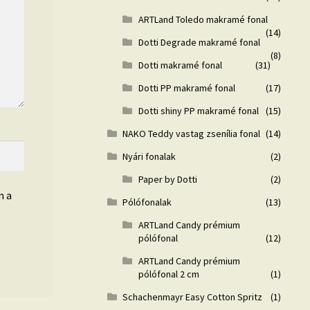
ARTLand Toledo makramé fonal
(14)
Dotti Degrade makramé fonal
(8)
Dotti makramé fonal
(31)
Dotti PP makramé fonal
(17)
Dotti shiny PP makramé fonal
(15)
NAKO Teddy vastag zsenília fonal
(14)
Nyári fonalak
(2)
Paper by Dotti
(2)
n a
Pólófonalak
(13)
ARTLand Candy prémium
pólófonal
(12)
ARTLand Candy prémium
pólófonal 2 cm
(1)
Schachenmayr Easy Cotton Spritz
(1)