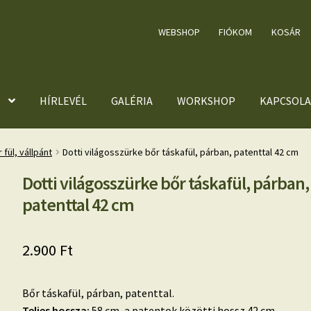
WEBSHOP
FIÓKOM
KOSÁR
HÍRLEVÉL
GALÉRIA
WORKSHOP
KAPCSOLA
 fül, vállpánt
Dotti világosszürke bőr táskafül, párban, patenttal 42 cm
Dotti világosszürke bőr táskafül, párban,
patenttal 42 cm
2.900
Ft
Bőr táskafül, párban, patenttal.
Teljes hossza:
58 cm, a patentok közötti hossz 42 cm