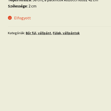
Szélessége:
2 cm
Elfogyott
Kategóriák:
Bőr fül, vállpánt
,
Fülek, vállpántok