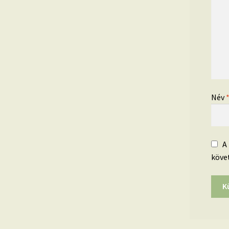
Név
A
köve