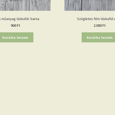
 műanyag táskafül- barna
Szögletes fém táskafül-
900
Ft
2.000
Ft
Kosárba teszem
Kosárba teszem