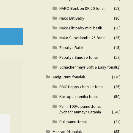
NAKO Bonbon DK 50 fonal
(19)
Nako Elit Baby
(30)
Nako Elit baby mini batik
(10)
Nako Superlambs 25 fonal
(25)
Papatya Batik
(15)
Papatya Sundae fonal
(17)
Schachenmayr Soft & Easy fonal
(1)
Amigurumi fonalak
(236)
DMC Happy chenille fonal
(25)
Kartopu zsenília fonal
(50)
Panni 100% pamutfonal
/Schachenmayr Catania
(140)
Puli pamutfonal
(21)
Makraméfonalak
(85)