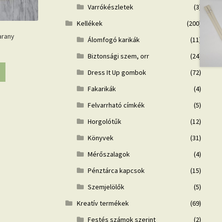
Varrókészletek
(3)
Kellékek
(200)
arany
Álomfogó karikák
(11)
Biztonsági szem, orr
(24)
Dress It Up gombok
(72)
Fakarikák
(4)
Felvarrható címkék
(5)
Horgolótűk
(12)
Könyvek
(31)
Mérőszalagok
(4)
Pénztárca kapcsok
(15)
Szemjelölők
(5)
Kreatív termékek
(69)
Festés számok szerint
(2)