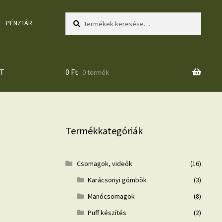
Keresés
Keresés
PÉNZTÁR
a
következőre:
T
0
Ft
0 termék
Termékkategóriák
Csomagok, videók
(16)
Karácsonyi gömbök
(3)
Manócsomagok
(8)
Puff készítés
(2)