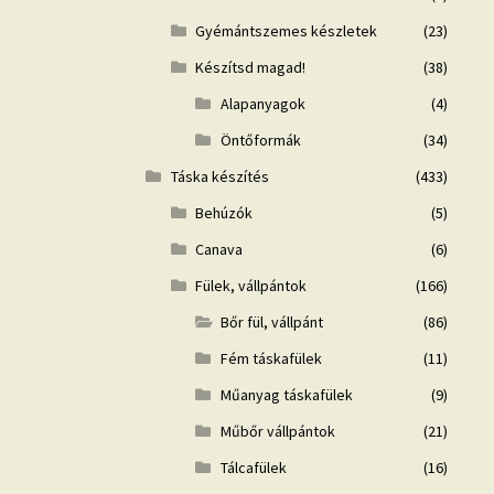
Gyémántszemes készletek
(23)
Készítsd magad!
(38)
Alapanyagok
(4)
Öntőformák
(34)
Táska készítés
(433)
Behúzók
(5)
Canava
(6)
Fülek, vállpántok
(166)
Bőr fül, vállpánt
(86)
Fém táskafülek
(11)
Műanyag táskafülek
(9)
Műbőr vállpántok
(21)
Tálcafülek
(16)