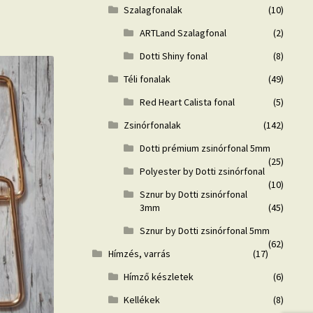
Szalagfonalak
(10)
ARTLand Szalagfonal
(2)
Dotti Shiny fonal
(8)
Téli fonalak
(49)
Red Heart Calista fonal
(5)
Zsinórfonalak
(142)
Dotti prémium zsinórfonal 5mm
(25)
Polyester by Dotti zsinórfonal
(10)
Sznur by Dotti zsinórfonal
3mm
(45)
Sznur by Dotti zsinórfonal 5mm
(62)
Hímzés, varrás
(17)
Hímző készletek
(6)
Kellékek
(8)