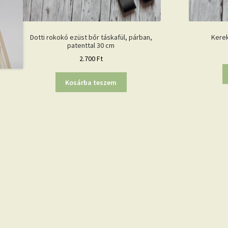
Dotti rokokó ezüst bőr táskafül, párban,
Kerek
patenttal 30 cm
2.700
Ft
Kosárba teszem