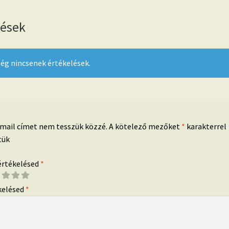
lések
ég nincsenek értékelések.
-mail címet nem tesszük közzé.
A kötelező mezőket
*
karakterrel
tük
 értékelésed
*
kelésed
*