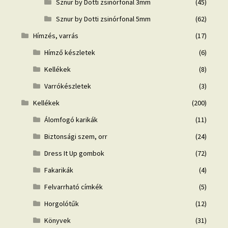
Sznur by Dotti zsinórfonal 3mm
(45)
Sznur by Dotti zsinórfonal 5mm
(62)
Hímzés, varrás
(17)
Hímző készletek
(6)
Kellékek
(8)
Varrókészletek
(3)
Kellékek
(200)
Álomfogó karikák
(11)
Biztonsági szem, orr
(24)
Dress It Up gombok
(72)
Fakarikák
(4)
Felvarrható címkék
(5)
Horgolótűk
(12)
Könyvek
(31)