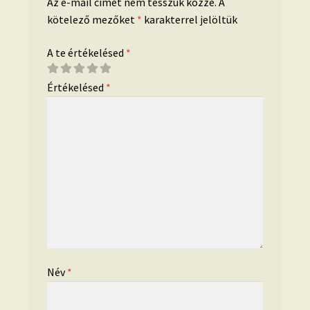
Az e-mail címet nem tesszük közzé.
A
kötelező mezőket
*
karakterrel jelöltük
A te értékelésed
*
Értékelésed
*
Név
*