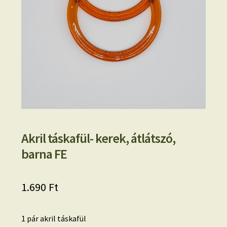
Akril táskafül- kerek, átlátszó,
barna FE
1.690
Ft
1 pár akril táskafül