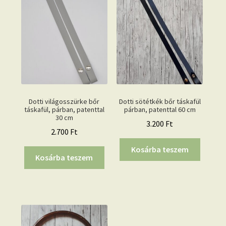
Dotti világosszürke bőr
Dotti sötétkék bőr táskafül
táskafül, párban, patenttal
párban, patenttal 60 cm
30 cm
3.200
Ft
2.700
Ft
Kosárba teszem
Kosárba teszem