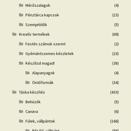
Mérőszalagok
(4)
Pénztárca kapcsok
(15)
Szemjelölők
(5)
Kreatív termékek
(69)
Festés számok szerint
(2)
Gyémántszemes készletek
(23)
Készítsd magad!
(38)
Alapanyagok
(4)
Öntőformák
(34)
Táska készítés
(433)
Behúzók
(5)
Canava
(6)
Fülek, vállpántok
(166)
Bőr fül, vállpánt
(86)