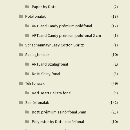
Paper by Dotti
(2)
Pólófonalak
(13)
ARTLand Candy prémium pólófonal
(12)
ARTLand Candy prémium pólófonal 2 cm
(1)
Schachenmayr Easy Cotton Spritz
(1)
Szalagfonalak
(10)
ARTLand Szalagfonal
(2)
Dotti Shiny fonal
(8)
Téli fonalak
(49)
Red Heart Calista fonal
(5)
Zsinórfonalak
(142)
Dotti prémium zsinórfonal 5mm
(25)
Polyester by Dotti zsinórfonal
(10)