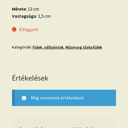
Mérete:
13 cm
Vastagsága:
1,5 cm
Elfogyott
Kategóriák:
Fülek, vállpántok
,
Műanyag táskafülek
Értékelések
Még nincsenek értékelések.