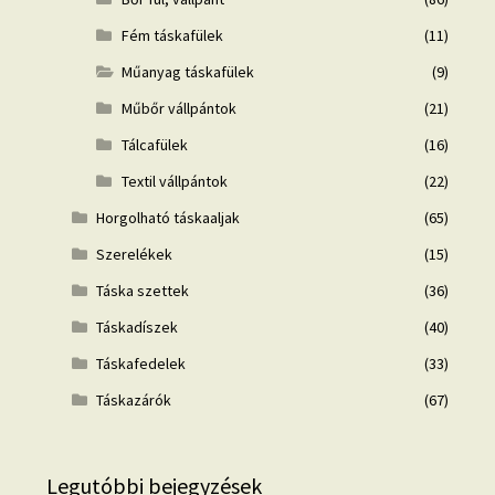
Fém táskafülek
(11)
Műanyag táskafülek
(9)
Műbőr vállpántok
(21)
Tálcafülek
(16)
Textil vállpántok
(22)
Horgolható táskaaljak
(65)
Szerelékek
(15)
Táska szettek
(36)
Táskadíszek
(40)
Táskafedelek
(33)
Táskazárók
(67)
Legutóbbi bejegyzések