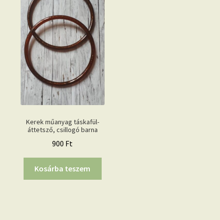
Kerek műanyag táskafül-
áttetsző, csillogó barna
900
Ft
Kosárba teszem