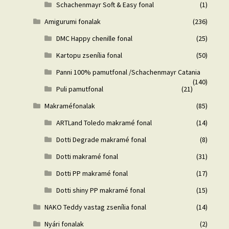
Schachenmayr Soft & Easy fonal
(1)
Amigurumi fonalak
(236)
DMC Happy chenille fonal
(25)
Kartopu zsenília fonal
(50)
Panni 100% pamutfonal /Schachenmayr Catania
(140)
Puli pamutfonal
(21)
Makraméfonalak
(85)
ARTLand Toledo makramé fonal
(14)
Dotti Degrade makramé fonal
(8)
Dotti makramé fonal
(31)
Dotti PP makramé fonal
(17)
Dotti shiny PP makramé fonal
(15)
NAKO Teddy vastag zsenília fonal
(14)
Nyári fonalak
(2)