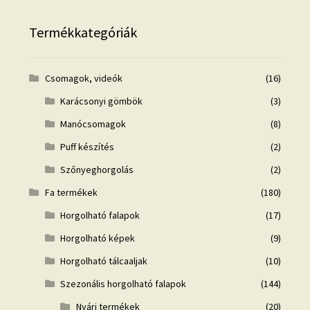
Termékkategóriák
Csomagok, videók
(16)
Karácsonyi gömbök
(3)
Manócsomagok
(8)
Puff készítés
(2)
Szőnyeghorgolás
(2)
Fa termékek
(180)
Horgolható falapok
(17)
Horgolható képek
(9)
Horgolható tálcaaljak
(10)
Szezonális horgolható falapok
(144)
Nyári termékek
(20)