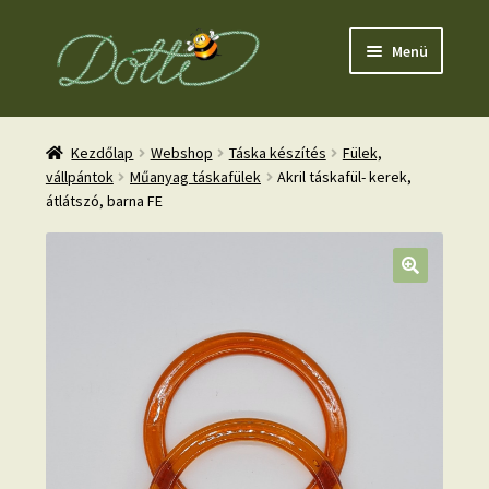
Ugrás
Kilépés
Menü
a
a
navigációhoz
tartalomba
Kezdőlap
Webshop
Táska készítés
Fülek,
vállpántok
Műanyag táskafülek
Akril táskafül- kerek,
átlátszó, barna FE
nd
u