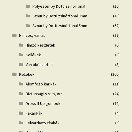
Polyester by Dotti zsinórfonal
(10)
Sznur by Dotti zsinórfonal 3mm
(45)
Sznur by Dotti zsinórfonal 5mm
(62)
Hímzés, varrás
(17)
Hímző készletek
(6)
Kellékek
(8)
Varrókészletek
(3)
Kellékek
(200)
Álomfogó karikák
(11)
Biztonsági szem, orr
(24)
Dress It Up gombok
(72)
Fakarikák
(4)
Felvarrható címkék
(5)