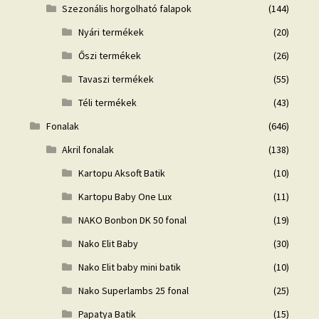
Szezonális horgolható falapok
(144)
Nyári termékek
(20)
Őszi termékek
(26)
Tavaszi termékek
(55)
Téli termékek
(43)
Fonalak
(646)
Akril fonalak
(138)
Kartopu Aksoft Batik
(10)
Kartopu Baby One Lux
(11)
NAKO Bonbon DK 50 fonal
(19)
Nako Elit Baby
(30)
Nako Elit baby mini batik
(10)
Nako Superlambs 25 fonal
(25)
Papatya Batik
(15)