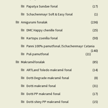
Papatya Sundae fonal
(17)
Schachenmayr Soft & Easy fonal
(1)
Amigurumi fonalak
(236)
DMC Happy chenille fonal
(25)
Kartopu zsenília fonal
(50)
Panni 100% pamutfonal /Schachenmayr Catania
(140)
Puli pamutfonal
(21)
Makraméfonalak
(85)
ARTLand Toledo makramé fonal
(14)
Dotti Degrade makramé fonal
(8)
Dotti makramé fonal
(31)
Dotti PP makramé fonal
(17)
Dotti shiny PP makramé fonal
(15)