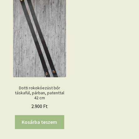
Dotti rokokóezüst bőr
táskafül, párban, patenttal
42 cm
2.900
Ft
Kosárba teszem