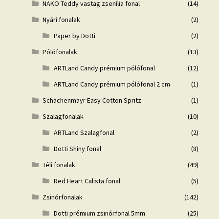
NAKO Teddy vastag zsenília fonal
(14)
Nyári fonalak
(2)
Paper by Dotti
(2)
Pólófonalak
(13)
ARTLand Candy prémium pólófonal
(12)
ARTLand Candy prémium pólófonal 2 cm
(1)
Schachenmayr Easy Cotton Spritz
(1)
Szalagfonalak
(10)
ARTLand Szalagfonal
(2)
Dotti Shiny fonal
(8)
Téli fonalak
(49)
Red Heart Calista fonal
(5)
Zsinórfonalak
(142)
Dotti prémium zsinórfonal 5mm
(25)