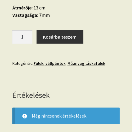
Átmérője:
13 cm
Vastagsága:
7mm
Kerek
Kosárba teszem
műanyag
táskafül-
áttetsző
barna
Kategóriák:
Fülek, vállpántok
,
Műanyag táskafülek
mennyiség
Értékelések
Még nincsenek értékelések.