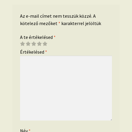
Az e-mail címet nem tesszük közzé.
A
kötelező mezőket
*
karakterrel jelöltük
A te értékelésed
*
Értékelésed
*
Név
*