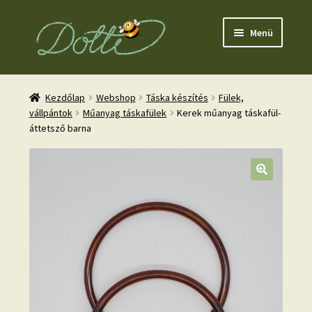
Ugrás
Kilépés
Menü
a
a
navigációhoz
tartalomba
Kezdőlap
Webshop
Táska készítés
Fülek,
vállpántok
Műanyag táskafülek
Kerek műanyag táskafül-
áttetsző barna
nd
u