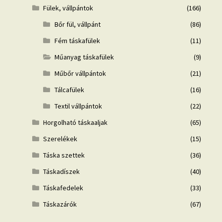
Fülek, vállpántok
(166)
Bőr fül, vállpánt
(86)
Fém táskafülek
(11)
Műanyag táskafülek
(9)
Műbőr vállpántok
(21)
Tálcafülek
(16)
Textil vállpántok
(22)
Horgolható táskaaljak
(65)
Szerelékek
(15)
Táska szettek
(36)
Táskadíszek
(40)
Táskafedelek
(33)
Táskazárók
(67)