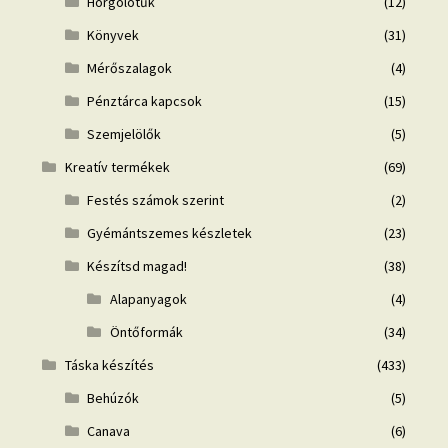
Horgolótűk
(12)
Könyvek
(31)
Mérőszalagok
(4)
Pénztárca kapcsok
(15)
Szemjelölők
(5)
Kreatív termékek
(69)
Festés számok szerint
(2)
Gyémántszemes készletek
(23)
Készítsd magad!
(38)
Alapanyagok
(4)
Öntőformák
(34)
Táska készítés
(433)
Behúzók
(5)
Canava
(6)