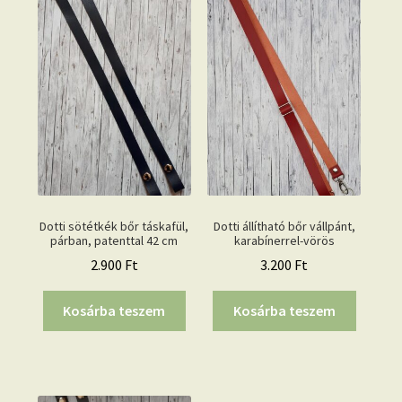
Dotti sötétkék bőr táskafül,
Dotti állítható bőr vállpánt,
párban, patenttal 42 cm
karabínerrel-vörös
2.900
Ft
3.200
Ft
Kosárba teszem
Kosárba teszem