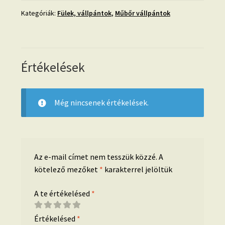
Kategóriák:
Fülek, vállpántok
,
Műbőr vállpántok
Értékelések
Még nincsenek értékelések.
Az e-mail címet nem tesszük közzé.
A
kötelező mezőket
*
karakterrel jelöltük
A te értékelésed
*
Értékelésed
*