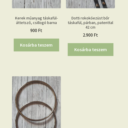
Kerek műanyag táskafül-
Dotti rokokóezüst bőr
áttetsző, csillogó barna
táskafül, párban, patenttal
42 cm
900
Ft
2.900
Ft
Kosárba teszem
Kosárba teszem