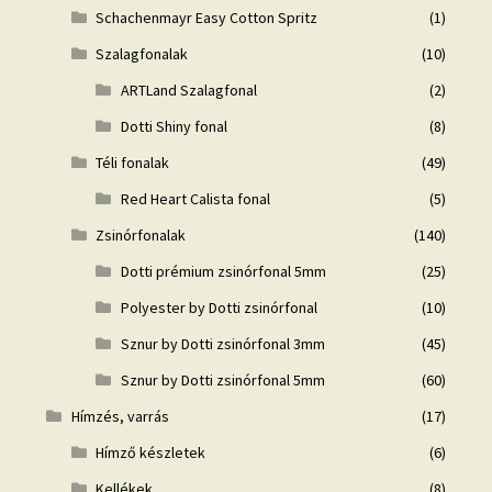
Schachenmayr Easy Cotton Spritz
(1)
Szalagfonalak
(10)
ARTLand Szalagfonal
(2)
Dotti Shiny fonal
(8)
Téli fonalak
(49)
Red Heart Calista fonal
(5)
Zsinórfonalak
(140)
Dotti prémium zsinórfonal 5mm
(25)
Polyester by Dotti zsinórfonal
(10)
Sznur by Dotti zsinórfonal 3mm
(45)
Sznur by Dotti zsinórfonal 5mm
(60)
Hímzés, varrás
(17)
Hímző készletek
(6)
Kellékek
(8)