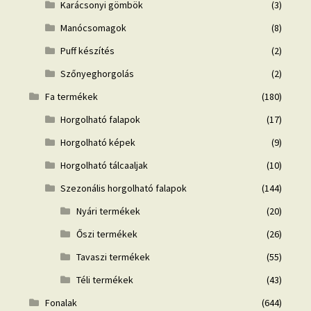
Karácsonyi gömbök
(3)
Manócsomagok
(8)
Puff készítés
(2)
Szőnyeghorgolás
(2)
Fa termékek
(180)
Horgolható falapok
(17)
Horgolható képek
(9)
Horgolható tálcaaljak
(10)
Szezonális horgolható falapok
(144)
Nyári termékek
(20)
Őszi termékek
(26)
Tavaszi termékek
(55)
Téli termékek
(43)
Fonalak
(644)