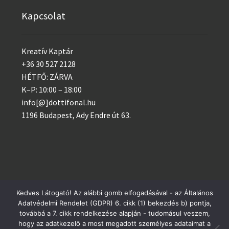
Kapcsolat
Kreatív Kaptár
+36 30 527 2128
HÉTFŐ: ZÁRVA
K–P: 10:00 – 18:00
info[@]dottifonal.hu
1196 Budapest, Ady Endre út 63.
Kedves Látogató! Az alábbi gomb elfogadásával - az Általános
Adatvédelmi Rendelet (GDPR) 6. cikk (1) bekezdés b) pontja,
© 2014 - 2023 Kreatív Kaptár
Postai csomagküldés szerdánként, GLS minden nap!
továbbá a 7. cikk rendelkezése alapján - tudomásul veszem,
Adatvédelem
hogy az adatkezelő a most megadott személyes adataimat a
Bezárás