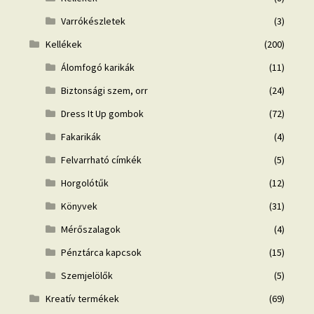
Varrókészletek
(3)
Kellékek
(200)
Álomfogó karikák
(11)
Biztonsági szem, orr
(24)
Dress It Up gombok
(72)
Fakarikák
(4)
Felvarrható címkék
(5)
Horgolótűk
(12)
Könyvek
(31)
Mérőszalagok
(4)
Pénztárca kapcsok
(15)
Szemjelölők
(5)
Kreatív termékek
(69)