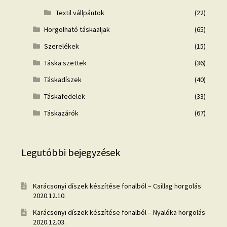
Textil vállpántok
(22)
Horgolható táskaaljak
(65)
Szerelékek
(15)
Táska szettek
(36)
Táskadíszek
(40)
Táskafedelek
(33)
Táskazárók
(67)
Legutóbbi bejegyzések
Karácsonyi díszek készítése fonalból – Csillag horgolás
2020.12.10.
Karácsonyi díszek készítése fonalból – Nyalóka horgolás
2020.12.03.