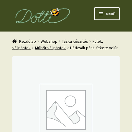
Ugrás
Kilépés
Menü
a
a
navigációhoz
tartalomba
Kezdőlap
Webshop
Táska készítés
Fülek,
vállpántok
Műbőr vállpántok
Hátizsák pánt- fekete velúr
nd
u