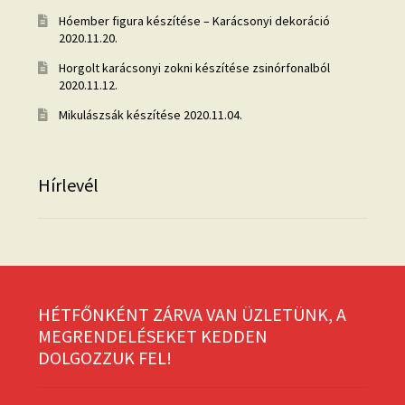
Hóember figura készítése – Karácsonyi dekoráció
2020.11.20.
Horgolt karácsonyi zokni készítése zsinórfonalból
2020.11.12.
Mikulászsák készítése
2020.11.04.
Hírlevél
HÉTFŐNKÉNT ZÁRVA VAN ÜZLETÜNK, A
MEGRENDELÉSEKET KEDDEN
DOLGOZZUK FEL!