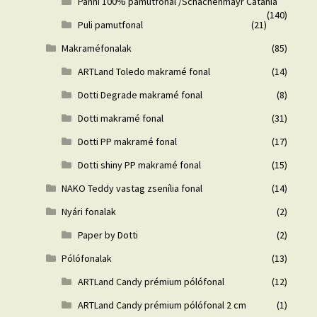
Panni 100% pamutfonal /Schachenmayr Catania
(140)
Puli pamutfonal
(21)
Makraméfonalak
(85)
ARTLand Toledo makramé fonal
(14)
Dotti Degrade makramé fonal
(8)
Dotti makramé fonal
(31)
Dotti PP makramé fonal
(17)
Dotti shiny PP makramé fonal
(15)
NAKO Teddy vastag zsenília fonal
(14)
Nyári fonalak
(2)
Paper by Dotti
(2)
Pólófonalak
(13)
ARTLand Candy prémium pólófonal
(12)
ARTLand Candy prémium pólófonal 2 cm
(1)