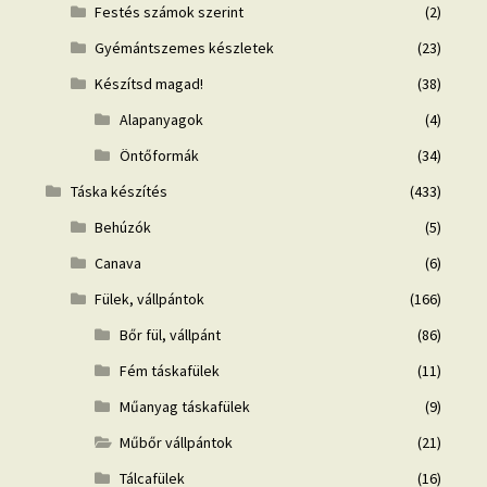
Festés számok szerint
(2)
Gyémántszemes készletek
(23)
Készítsd magad!
(38)
Alapanyagok
(4)
Öntőformák
(34)
Táska készítés
(433)
Behúzók
(5)
Canava
(6)
Fülek, vállpántok
(166)
Bőr fül, vállpánt
(86)
Fém táskafülek
(11)
Műanyag táskafülek
(9)
Műbőr vállpántok
(21)
Tálcafülek
(16)