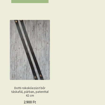
Dotti rokokóezüst bőr
táskafül, párban, patenttal
42 cm
2.900
Ft