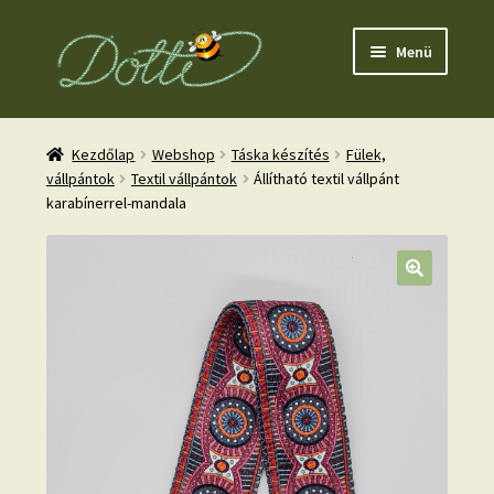
Ugrás
Kilépés
Menü
a
a
navigációhoz
tartalomba
Kezdőlap
Webshop
Táska készítés
Fülek,
vállpántok
Textil vállpántok
Állítható textil vállpánt
karabínerrel-mandala
nd
u