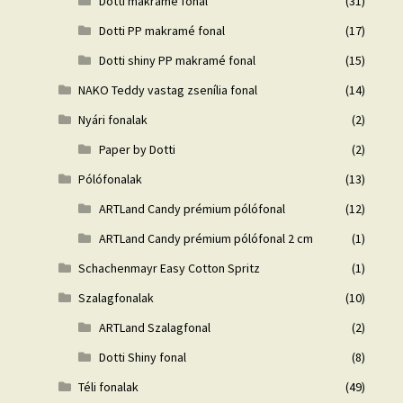
Dotti makramé fonal
(31)
Dotti PP makramé fonal
(17)
Dotti shiny PP makramé fonal
(15)
NAKO Teddy vastag zsenília fonal
(14)
Nyári fonalak
(2)
Paper by Dotti
(2)
Pólófonalak
(13)
ARTLand Candy prémium pólófonal
(12)
ARTLand Candy prémium pólófonal 2 cm
(1)
Schachenmayr Easy Cotton Spritz
(1)
Szalagfonalak
(10)
ARTLand Szalagfonal
(2)
Dotti Shiny fonal
(8)
Téli fonalak
(49)