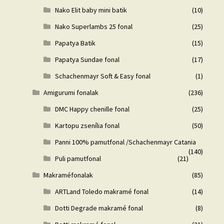
Nako Elit baby mini batik
(10)
Nako Superlambs 25 fonal
(25)
Papatya Batik
(15)
Papatya Sundae fonal
(17)
Schachenmayr Soft & Easy fonal
(1)
Amigurumi fonalak
(236)
DMC Happy chenille fonal
(25)
Kartopu zsenília fonal
(50)
Panni 100% pamutfonal /Schachenmayr Catania
(140)
Puli pamutfonal
(21)
Makraméfonalak
(85)
ARTLand Toledo makramé fonal
(14)
Dotti Degrade makramé fonal
(8)