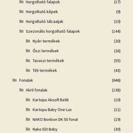
Horgolható falapok
(17)
Horgolható képek
(9)
Horgolható tálcaaljak
(10)
Szezonális horgolható falapok
(144)
Nyári termékek
(20)
Őszi termékek
(26)
Tavaszi termékek
(55)
Téli termékek
(43)
Fonalak
(646)
Akril fonalak
(138)
Kartopu Aksoft Batik
(10)
Kartopu Baby One Lux
(11)
NAKO Bonbon DK 50 fonal
(19)
Nako Elit Baby
(30)