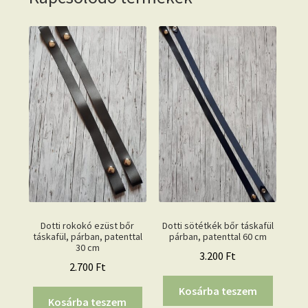
Dotti rokokó ezüst bőr
Dotti sötétkék bőr táskafül
táskafül, párban, patenttal
párban, patenttal 60 cm
30 cm
3.200
Ft
2.700
Ft
Kosárba teszem
Kosárba teszem