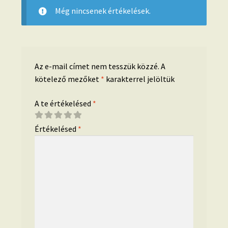
Még nincsenek értékelések.
Az e-mail címet nem tesszük közzé.
A
kötelező mezőket
*
karakterrel jelöltük
A te értékelésed
*
Értékelésed
*