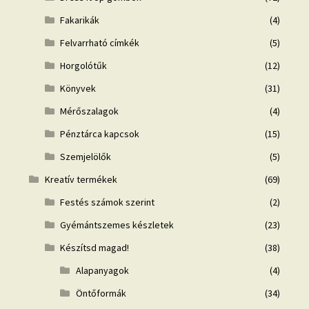
Fakarikák
(4)
Felvarrható címkék
(5)
Horgolótűk
(12)
Könyvek
(31)
Mérőszalagok
(4)
Pénztárca kapcsok
(15)
Szemjelölők
(5)
Kreatív termékek
(69)
Festés számok szerint
(2)
Gyémántszemes készletek
(23)
Készítsd magad!
(38)
Alapanyagok
(4)
Öntőformák
(34)