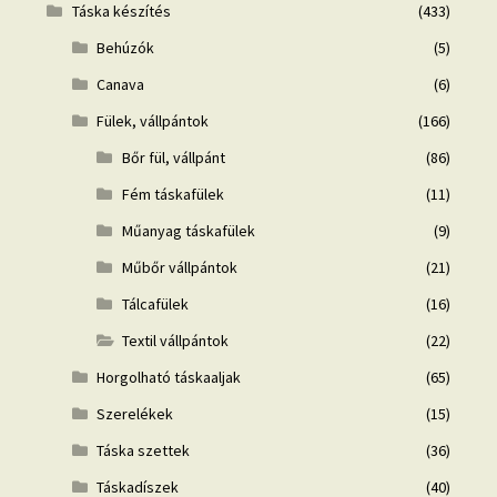
Táska készítés
(433)
Behúzók
(5)
Canava
(6)
Fülek, vállpántok
(166)
Bőr fül, vállpánt
(86)
Fém táskafülek
(11)
Műanyag táskafülek
(9)
Műbőr vállpántok
(21)
Tálcafülek
(16)
Textil vállpántok
(22)
Horgolható táskaaljak
(65)
Szerelékek
(15)
Táska szettek
(36)
Táskadíszek
(40)