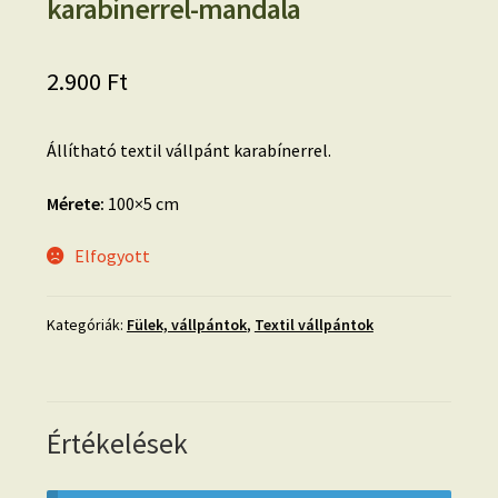
karabínerrel-mandala
2.900
Ft
Állítható textil vállpánt karabínerrel.
Mérete:
100×5 cm
Elfogyott
Kategóriák:
Fülek, vállpántok
,
Textil vállpántok
Értékelések