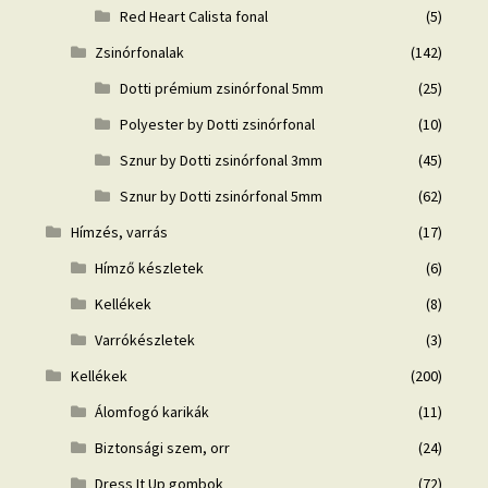
Red Heart Calista fonal
(5)
Zsinórfonalak
(142)
Dotti prémium zsinórfonal 5mm
(25)
Polyester by Dotti zsinórfonal
(10)
Sznur by Dotti zsinórfonal 3mm
(45)
Sznur by Dotti zsinórfonal 5mm
(62)
Hímzés, varrás
(17)
Hímző készletek
(6)
Kellékek
(8)
Varrókészletek
(3)
Kellékek
(200)
Álomfogó karikák
(11)
Biztonsági szem, orr
(24)
Dress It Up gombok
(72)