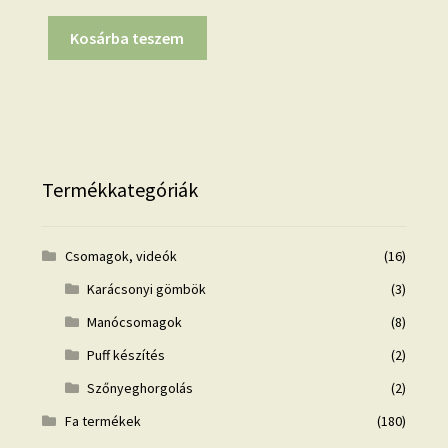
Kosárba teszem
Termékkategóriák
Csomagok, videók
(16)
Karácsonyi gömbök
(3)
Manócsomagok
(8)
Puff készítés
(2)
Szőnyeghorgolás
(2)
Fa termékek
(180)